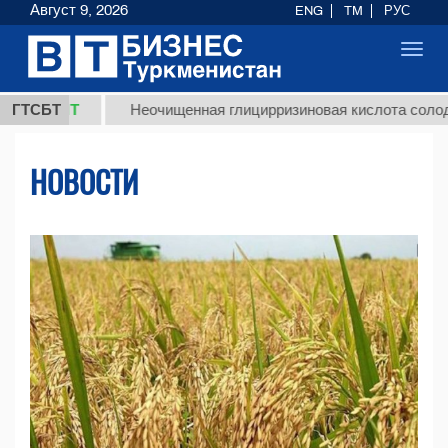
Август 9, 2026
ENG
TM
РУС
Toggl
navig
Т
ГТСБТ
Неочищенная глицирризиновая кислота солодкового ко
НОВОСТИ