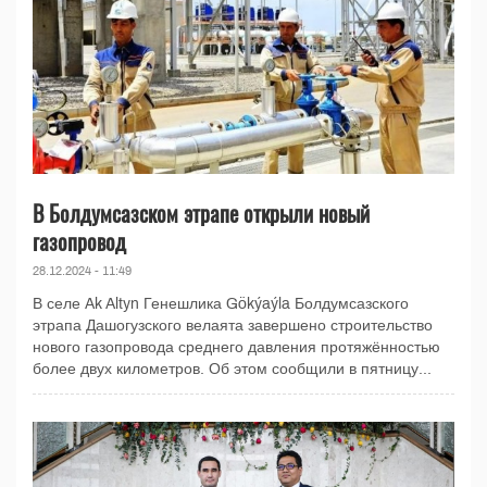
В Болдумсазском этрапе открыли новый
газопровод
28.12.2024 - 11:49
В селе Ak Altyn Генешлика Gökýaýla Болдумсазского
этрапа Дашогузского велаята завершено строительство
нового газопровода среднего давления протяжённостью
более двух километров. Об этом сообщили в пятницу...