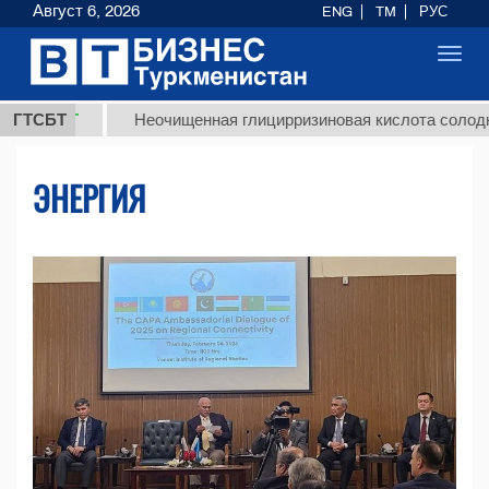
Август 6, 2026
ENG
TM
РУС
Toggl
navig
ГТСБТ
Неочищенная глицирризиновая кислота солодкового ко
ЭНЕРГИЯ