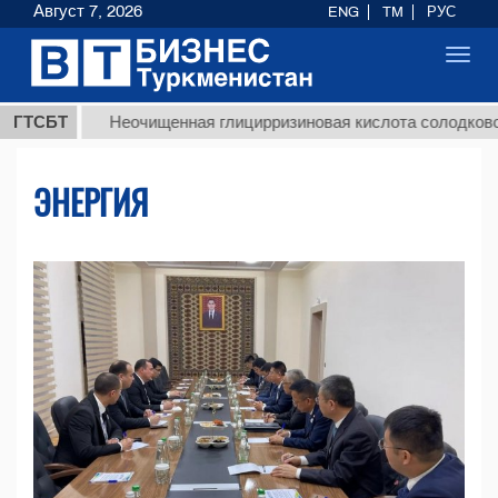
Август 7, 2026
ENG
TM
РУС
Toggl
navig
ГТСБТ
Неочищенная глицирризиновая кислота солодкового корня
ЭНЕРГИЯ