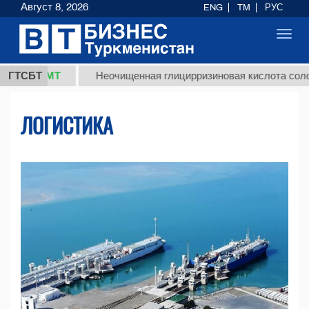
Август 8, 2026
ENG
TM
РУС
Toggl
navig
ТМТ
ГТСБТ
Неочищенная глицирризиновая кислота солодкового 
ЛОГИСТИКА