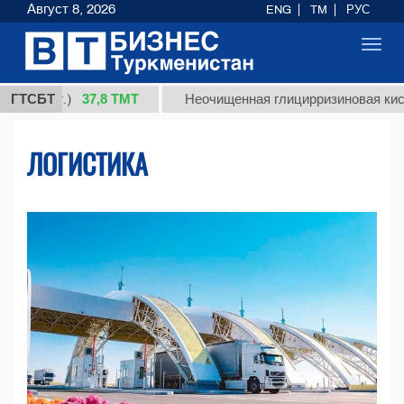
Август 8, 2026
ENG
TM
РУС
Toggl
navig
37,8 ТМТ
.)
ГТСБТ
Неочищенная глицирризиновая кислота соло
ЛОГИСТИКА