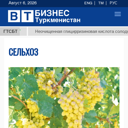
Август 6, 2026
ENG
TM
РУС
Toggl
navig
Т
ГТСБТ
Неочищенная глицирризиновая кислота солодкового ко
СЕЛЬХОЗ