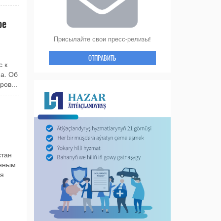
ое
Присылайте свои пресс-релизы!
ОТПРАВИТЬ
с к
а. Об
ов...
стан
анным
ия