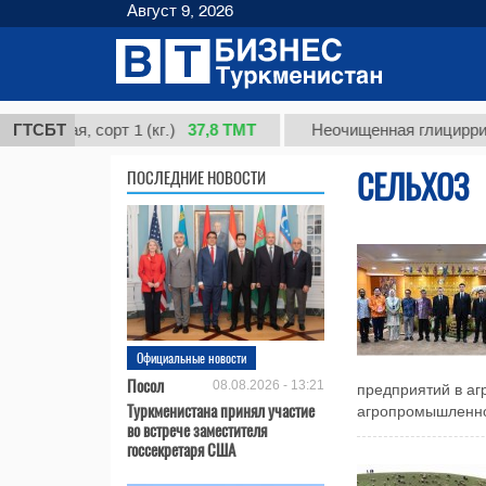
Август 9, 2026
37,8 ТМТ
ая, сорт 1 (кг.)
ГТСБТ
Неочищенная глицирризинова
СЕЛЬХОЗ
ПОСЛЕДНИЕ НОВОСТИ
Официальные новости
Посол
08.08.2026 - 13:21
предприятий в аг
Туркменистана принял участие
агропромышленном
во встрече заместителя
госсекретаря США