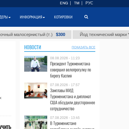
ENG
TM
РУС
ДЕРЫ
ИНФОРМАЦИЯ
КОТИРОВКИ
$300
 малосернистый (т.)
Йод технический марки "А" (т.)
НОВОСТИ
ПОКАЗАТЬ ВСЕ
08.08.2026 - 11:23
Президент Туркменистана
совершил велопрогулку по
берегу Каспия
07.08.2026 - 17:57
Замглавы МИД
Туркменистана и дипломат
х
США обсудили двустороннее
сотрудничество
07.08.2026 - 13:45
В Туркменистане
учить