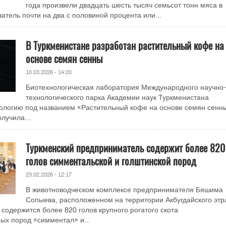
года произвели двадцать шесть тысяч семьсот тонн мяса в
атель почти на два с половиной процента или...
В Туркменистане разработан растительный кофе на
основе семян сенны
10.03.2026 - 14:20
Биотехнологическая лаборатория Международного научно-
технологического парка Академии наук Туркменистана
ологию под названием «Растительный кофе на основе семян сенн
лучила...
Туркменский предприниматель содержит более 820
голов симментальской и голштинской пород
23.02.2026 - 12:17
В животноводческом комплексе предпринимателя Бяшима
Сопыева, расположенном на территории Акбугдайского этра
содержится более 820 голов крупного рогатого скота
ых пород «симментал» и...