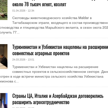
около 78 тысяч ягнят, козлят
01.04.2026 - 12:34
Скотоводы животноводческого хозяйства Maldar в
Тагтабазарском этрапе, входящего в состав производствен
тноводства и птицеводства Марыйского велаята, в сезон окота 20
лучить 77...
Туркменистан и Узбекистан нацелены на расширени
совместных аграрных проектов
24.03.2026 - 13:01
Туркменистан и Узбекистан нацелены на расширение
совместных проектов в сельскохозяйственном секторе. Да
отрен в ходе встречи министра сельского хозяйства Узбекистана
монова с...
Страны ЦА, Италия и Азербайджан договорились
расширить агросотрудничество