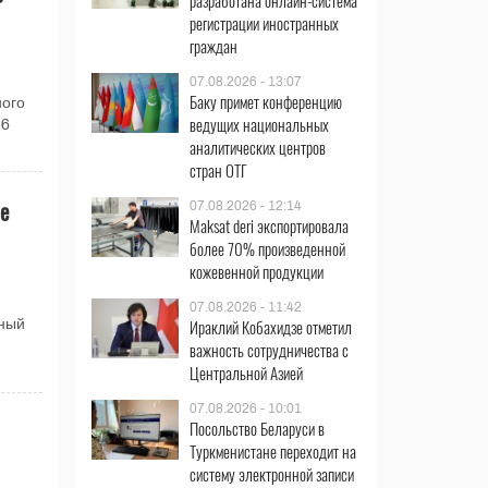
разработана онлайн-система
регистрации иностранных
граждан
07.08.2026 - 13:07
Баку примет конференцию
ного
ведущих национальных
26
аналитических центров
стран ОТГ
е
07.08.2026 - 12:14
Maksat deri экспортировала
более 70% произведенной
кожевенной продукции
07.08.2026 - 11:42
Ираклий Кобахидзе отметил
нный
важность сотрудничества с
Центральной Азией
07.08.2026 - 10:01
Посольство Беларуси в
Туркменистане переходит на
систему электронной записи