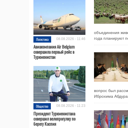
объединения живо
года планируют по
Логистика
08.08.2026 - 11:46
Авиакомпания Air Belgium
совершила первый рейс в
Туркменистан
вопрос был рассм
Иброхима Абдурах
Общество
08.08.2026 - 11:23
Президент Туркменистана
совершил велопрогулку по
берегу Каспия