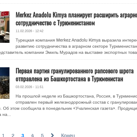
Merkez Anadolu Kimya планирует расширить аграрн
сотрудничество с Туркменистаном
11.02.2026 - 12:42
Турецкая компания Merkez Anadolu Kimya выразила интере
развитию сотрудничества в аграрном секторе Туркменистан
дставитель компании Эмиль Мурадов на выставке экспортных товар
Первая партия гранулированного рапсового шрота
отправлена из Башкортостана в Туркменистан
03.02.2026 - 11:51
На прошлой неделе из Башкортостана, Россия, в Туркмени
отправлен первый железнодорожный состав с гранулиров
 Об этом сообщила в понедельник «Учалинская газета». Продукц
 на...
1
2
3
4
5
Конец