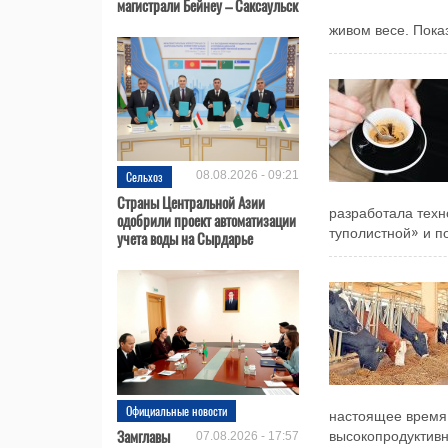
магистрали Бейнеу – Саксаульск
живом весе. Показ
Сельхоз
08.08.2026 - 09:21
Страны Центральной Азии
разработала техн
одобрили проект автоматизации
туполистной» и по
учета воды на Сырдарье
Официальные новости
настоящее время 
Замглавы
07.08.2026 - 17:57
высокопродуктивн