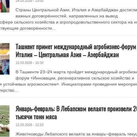
24.03.2026 - 13:00
Страны Центральной Азии, Италия и Азербайджан достигл
важных договорённостей, направленных на вывод
 сфере сельского хозяйства и агропродовольственного сектора на 
ствующие договорённости...
Ташкент примет международный агробизнес-форум
Италия – Центральная Азия – Азербайджан
12.03.2026 - 15:33
В Ташкенте 23–24 марта пройдет международный агробизн
форум «Инновации, регенеративное сельское хозяйство и
я устойчивых агроэкосистем». Инициаторами проведения меропри
ерство...
Январь-февраль: В Лебапском велаяте произвели 2
тысячи тонн мяса
12.03.2026 - 12:23
Животноводы Лебапского велаята за январь–февраль теку