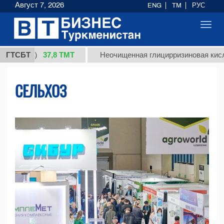
Август 7, 2026
ENG
TM
РУС
Toggl
navig
37,8 ТМТ
.)
ГТСБТ
Неочищенная глицирризиновая кислота соло
СЕЛЬХОЗ