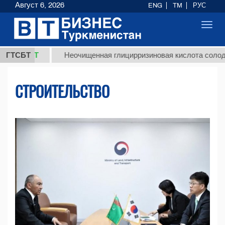
Август 6, 2026
ENG
TM
РУС
Toggl
navig
Т
ГТСБТ
Неочищенная глицирризиновая кислота солодкового ко
СТРОИТЕЛЬСТВО