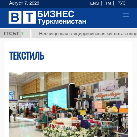
Август 7, 2026
ENG
TM
РУС
Toggl
navig
Т
ГТСБТ
Неочищенная глицирризиновая кислота солодкового ко
ТЕКСТИЛЬ