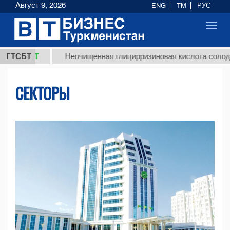
Август 9, 2026
ENG
TM
РУС
Toggl
navig
МТ
ГТСБТ
Неочищенная глицирризиновая кислота солодкового 
СЕКТОРЫ