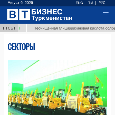
Август 6, 2026
ENG
TM
РУС
Toggl
navig
МТ
ГТСБТ
Неочищенная глицирризиновая кислота солодкового к
СЕКТОРЫ