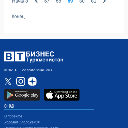
Начало
57
58
59
60
61
Конец
© 2026 БТ. Все права защищены.
О НАС
О проекте
Условия и положения