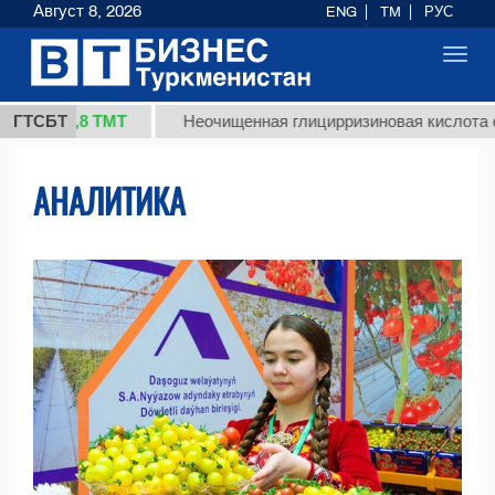
Август 8, 2026
ENG
TM
РУС
Toggl
navig
37,8 ТМТ
)
ГТСБТ
Неочищенная глицирризиновая кислота солод
АНАЛИТИКА