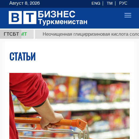
Август 8, 2026
ENG
TM
РУС
Toggl
navig
ТМТ
ГТСБТ
Неочищенная глицирризиновая кислота солодкового 
СТАТЬИ