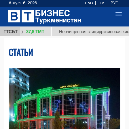
Август 6, 2026
ENG
TM
РУС
Toggl
navig
37,8 ТМТ
г.)
ГТСБТ
Неочищенная глицирризиновая кислота сол
СТАТЬИ