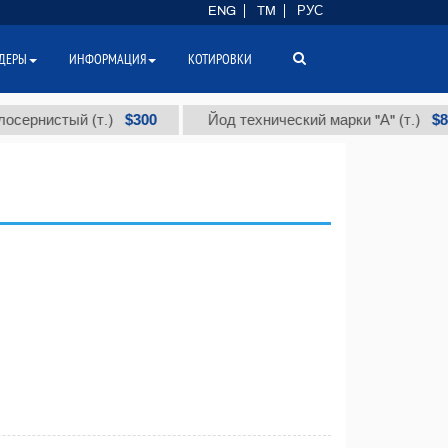
ENG
TM
РУС
ДЕРЫ
ИНФОРМАЦИЯ
КОТИРОВКИ
$300
$86 000
нистый (т.)
Йод технический марки "А" (т.)