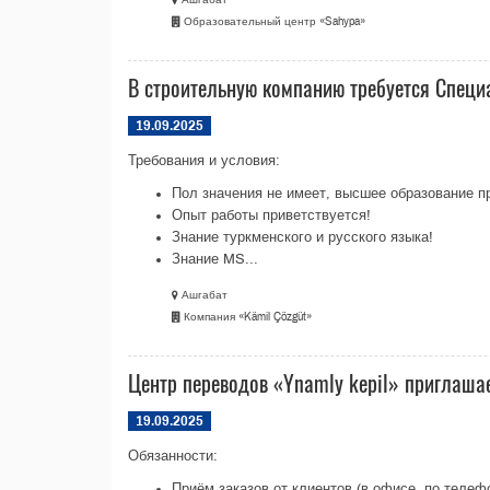
Образовательный центр «Sahypa»
В строительную компанию требуется Специ
19.09.2025
Требования и условия:
Пол значения не имеет, высшее образование п
Опыт работы приветствуется!
Знание туркменского и русского языка!
Знание MS...
Ашгабат
Компания «Kämil Çözgüt»
Центр переводов «Ynamly kepil» приглаша
19.09.2025
Обязанности:
Приём заказов от клиентов (в офисе, по телеф