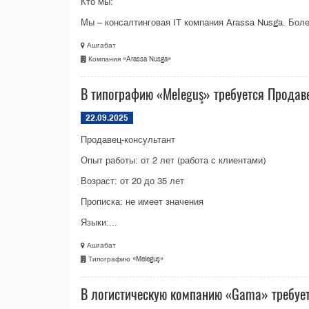
Кто мы:
Мы – консалтинговая IT компания Arassa Nusga. Боле
Ашгабат
Компания «Arassa Nusga»
В типографию «Meleguş» требуется Продав
22.09.2025
Продавец-консультант
Опыт работы: от 2 лет (работа с клиентами)
Возраст: от 20 до 35 лет
Прописка: не имеет значения
Языки:...
Ашгабат
Типографию «Meleguş»
В логистическую компанию «Gama» требуе