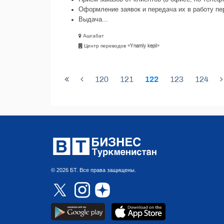
Оформление заявок и передача их в работу п
Выдача...
Ашгабат
Центр переводов «Ynamly kepil»
120
121
122
123
124
© 2026 БТ. Все права защищены.