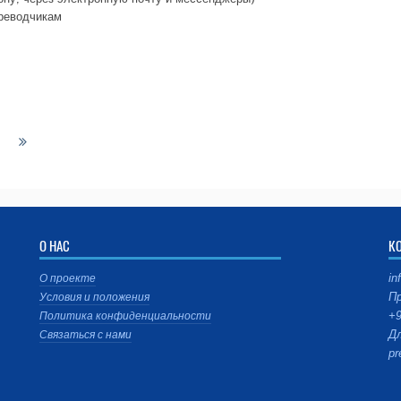
ереводчикам
О НАС
К
in
О проекте
Пр
Условия и положения
+9
Политика конфиденциальности
Дл
Связаться с нами
pr