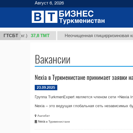
Август 6, 2026
37,8 ТМТ
 1 (кг.)
ГТСБТ
Неочищенная глицирризиновая кислот
Вакансии
Nexia в Туркменистане принимает заявки н
23.09.2025
Группа TurkmenExpert является членом сети «Nexia Inte
Nexia – это ведущая глобальная сеть независимых бу
Ашгабат
Nexia в Туркменистане