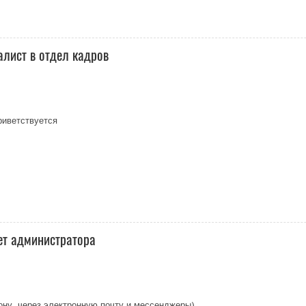
алист в отдел кадров
риветствуется
ет администратора
ону, через электронную почту и мессенджеры)