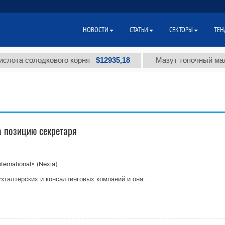
НОВОСТИ
СТАТЬИ
СЕКТОРЫ
ТЕН
$12935,18
а солодкового корня
Мазут топочный малосер
а позицию секретаря
rnational» (Nexia).
хгалтерских и консалтинговых компаний и она...