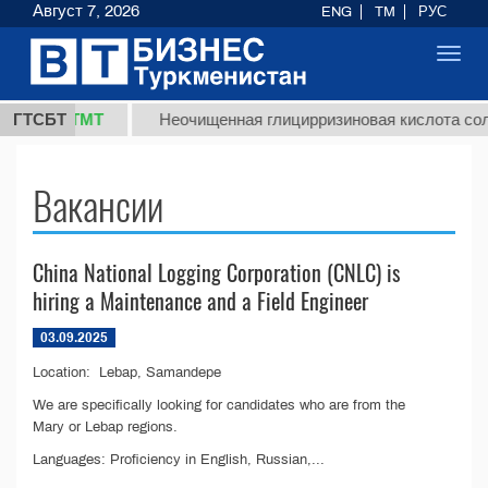
Август 7, 2026
ENG
TM
РУС
Toggl
navig
37,8 ТМТ
)
ГТСБТ
Неочищенная глицирризиновая кислота солод
Вакансии
China National Logging Corporation (CNLC) is
hiring a Maintenance and a Field Engineer
03.09.2025
Location: Lebap, Samandepe
We are specifically looking for candidates who are from the
Mary or Lebap regions.
Languages: Proficiency in English, Russian,...