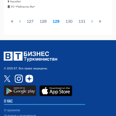
Ашгабат
ХО «Пайхаслы Иш»
127
128
129
130
131
© 2026 БТ. Все права защищены.
О НАС
О проекте
Условия и положения