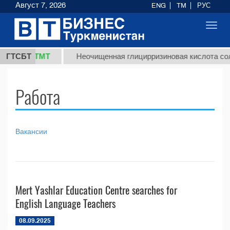
Август 7, 2026
ENG
TM
РУС
Toggl
navig
37,8 ТМТ
)
ГТСБТ
Неочищенная глицирризиновая кислота соло
Работа
Вакансии
Mert Yashlar Education Centre searches for
English Language Teachers
08.09.2025