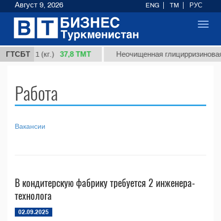
Август 9, 2026
ENG
TM
РУС
Toggl
navig
37,8 ТМТ
 сорт 1 (кг.)
ГТСБТ
Неочищенная глицирризиновая к
Работа
Вакансии
В кондитерскую фабрику требуется 2 инженера-
технолога
02.09.2025