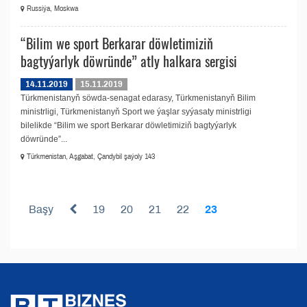
Russiýa, Moskwa
“Bilim we sport Berkarar döwletimiziň
bagtyýarlyk döwründe” atly halkara sergisi
14.11.2019
15.11.2019
Türkmenistanyň söwda-senagat edarasy, Türkmenistanyň Bilim
ministrligi, Türkmenistanyň Sport we ýaşlar syýasaty ministrligi
bilelikde “Bilim we sport Berkarar döwletimiziň bagtyýarlyk
döwründe”...
Türkmenistan, Aşgabat, Çandybil şaýoly 143
Başy
19
20
21
22
23