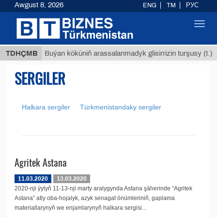
Awgust 8, 2026
ENG
TM
РУС
Toggl
navig
 ТМТ
$
TDHÇMB
Buýan köküniň arassalanmadyk glisirrizin turşusy (t.)
SERGILER
Halkara sergiler
Türkmenistandaky sergiler
Agritek Astana
11.03.2020
13.03.2020
2020-nji ýylyň 11-13-nji marty aralygynda Astana şäherinde “Agritek
Astana” atly oba-hojalyk, azyk senagat önümleriniň, gaplama
materiallarynyň we enjamlarynyň halkara sergisi...