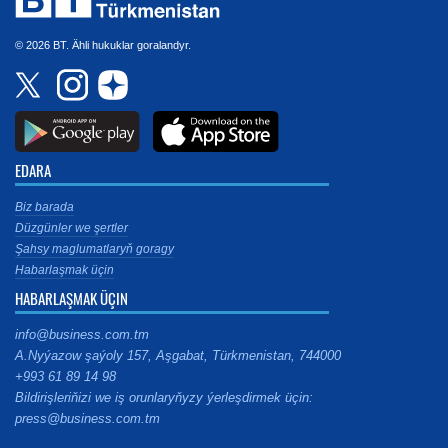
© 2026 BT. Ähli hukuklar goralandyr.
EDARA
Biz barada
Düzgünler we şertler
Şahsy maglumatlaryň goragy
Habarlaşmak üçin
HABARLAŞMAK ÜÇIN
info@business.com.tm
A.Nyýazow şaýoly 157, Aşgabat, Türkmenistan, 744000
+993 61 89 14 98
Bildirişleriňizi we iş orunlaryňyzy ýerleşdirmek üçin:
press@business.com.tm