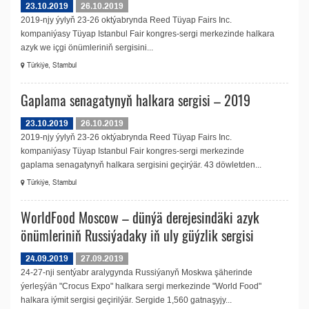
23.10.2019
26.10.2019
2019-njy ýylyň 23-26 oktýabrynda Reed Tüyap Fairs Inc.
kompaniýasy Tüyap Istanbul Fair kongres-sergi merkezinde halkara
azyk we içgi önümleriniň sergisini...
Türkiýe, Stambul
Gaplama senagatynyň halkara sergisi – 2019
23.10.2019
26.10.2019
2019-njy ýylyň 23-26 oktýabrynda Reed Tüyap Fairs Inc.
kompaniýasy Tüyap Istanbul Fair kongres-sergi merkezinde
gaplama senagatynyň halkara sergisini geçirýär. 43 döwletden...
Türkiýe, Stambul
WorldFood Moscow – dünýä derejesindäki azyk
önümleriniň Russiýadaky iň uly güýzlik sergisi
24.09.2019
27.09.2019
24-27-nji sentýabr aralygynda Russiýanyň Moskwa şäherinde
ýerleşýän "Crocus Expo" halkara sergi merkezinde "World Food"
halkara iýmit sergisi geçirilýär. Sergide 1,560 gatnaşyjy...