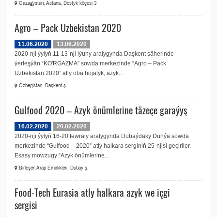
Gazagystan, Astana, Dostyk köçesi 3
Agro – Pack Uzbekistan 2020
11.06.2020
13.06.2020
2020-nji ýylyň 11-13-nji iýuny aralygynda Daşkent şäherinde
ýerleşýän “KO'RGAZMA” söwda merkezinde “Agro – Pack
Uzbekistan 2020” atly oba hojalyk, azyk...
Özbegistan, Daşkent ş.
Gulfood 2020 – Azyk önümlerine täzeçe garaýyş
16.02.2020
20.02.2020
2020-nji ýylyň 16-20 fewraly aralygynda Dubaýdaky Dünýä söwda
merkezinde “Gulfood – 2020” atly halkara serginiň 25-njisi geçiriler.
Esasy mowzugy “Azyk önümlerine...
Birleşen Arap Emirlikleri, Dubaý ş.
Food-Tech Eurasia atly halkara azyk we içgi
sergisi