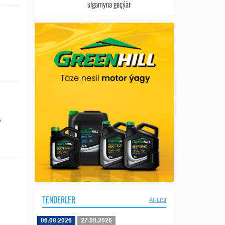
ulgamyna geçýär
y
TENDERLER
ÄHLISI
06.08.2026
27.08.2026