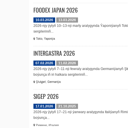
FOODEX JAPAN 2026
10.03.2026
13.03.2026
2026-njy ýylyň 10–13-nji marty aralygynda Ýaponiýanyň Tok
sergileriniň...
Tokio, Ýaponiýa
INTERGASTRA 2026
07.02.2026
11.02.2026
2026-njy ýylyň 7–11-nji fewraly aralygynda Germaniýany
boýunça iň iri halkara sergileriniň...
Ştutgart, Germaniýa
SIGEP 2026
17.01.2026
21.10.2025
2026-njy ýylyň 17–21-nji ýanwary aralygynda Italiýanyň Rimini
boýunça...
Римини, Италия