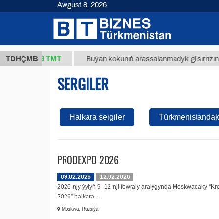
Awgust 8, 2026
37,8 ТМТ
g.)
TDHÇMB
Buýan köküniň arassalanmadyk glisirrizin turşu
SERGILER
Halkara sergiler
Türkmenistandaky
PRODEXPO 2026
09.02.2026
12.02.2026
2026-njy ýylyň 9–12-nji fewraly aralygynda Moskwadaky “Kro
2026” halkara...
Moskwa, Russiýa