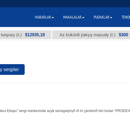
HABARLAR
MAKALALAR
PUDAKLAR
TEND
$12935,18
$300
sy (t.)
Az kükürtli ýakyş mazudy (t.)
 sergiler
kus Ekspo” sergi merkezinde azyk senagatynyň iň iri çäreleriň biri bolan “PROD