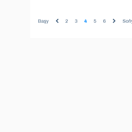
Başy
2
3
4
5
6
Soň