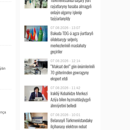
Türkmenistanda daşary ýurt
raýatlaryny hasaba almagyň
onlaýn ulgamy işlenip
taýýarlanyldy
07.08.2026 - 13:07
Bakuda TDG-ä agza ýurtlaryň
öňdebaryjy seljeriş
merkezleriniň maslahaty
geçiriler
07.08.2026 - 12:14
“Maksat deri” gön önümleriniň
rýän
70 göterimden gowragyny
eksport etdi
07.08.2026 - 11:42
Irakliý Kobahidze Merkezi
Aziýa bilen hyzmatdaşlygyň
ähmiýetini belledi
unça
07.08.2026 - 10:01
Belarusyň Türkmenistandaky
ilçihanasy elektron nobat