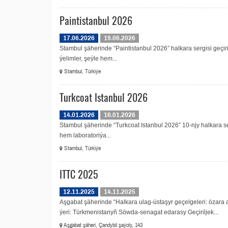
Paintistanbul 2026
17.06.2026
19.06.2026
Stambul şäherinde “Paintistanbul 2026” halkara sergisi geçiri
ýelimler, şeýle hem...
Stambul, Türkiýe
Turkcoat Istanbul 2026
14.01.2026
16.01.2026
Stambul şäherinde “Turkcoat Istanbul 2026” 10-njy halkara sergi
hem laboratoriýa...
Stambul, Türkiýe
ITTC 2025
12.11.2025
14.11.2025
Aşgabat şäherinde “Halkara ulag-üstaşyr geçelgeleri: özara 
ýeri: Türkmenistanyň Söwda-senagat edarasy Geçiriljek...
Aşgabat şäheri, Çandybil şaýoly, 143