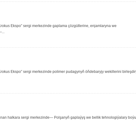
rokus Ekspo” sergi merkezinde gaplama çözgütlerine, enjamlaryna we
...
okus Ekspo” sergi merkezinde polimer pudagynyň öňdebaryjy wekillerini birleşdi
znan halkara sergi merkezinde— Polşanyň gaplaýyş we bellik tehnologiýalary boý