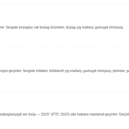
ler. Sergide boýaglar, lak boýag önümleri, boýag çig mallary, gurluşyk himiýasy,
si geçiriler. Sergide örtükler, örtükleriň çig mallary, gurluşyk himiýasy, ýelimler, ş
arabaglanyşyk we ösüş — 2025” (ITTC 2025) atly halkara maslahat geçiriler. Geçiril