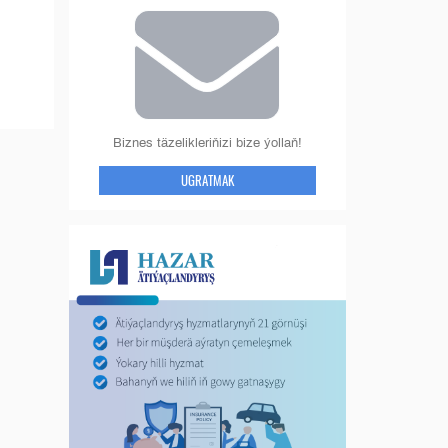
Biznes täzelikleriňizi bize ýollaň!
UGRATMAK