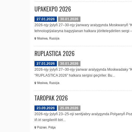
UPAKEXPO 2026
27.01.2026
30.01.2026
2026-njy ýylyň 27–30-njy ýanwary aralygynda Moskwanyň “K
tehnologiýalaryna bagyşlanan halkara ýöriteleşdirilen sergi —
Moskwa, Russiýa
RUPLASTICA 2026
27.01.2026
30.01.2026
2026-njy ýylyň 27–30-njy ýanwar aralygynda Moskwadaky “Kr
“RUPLASTICA 2026” halkara sergisi geçiriler. Bu...
Moskwa, Russiýa
TAROPAK 2026
23.09.2026
25.09.2026
2026-njy ýylyň 23–25-nji sentýabry aralygynda Polşanyň Po
iň iri sergileriň biri...
Poznan, Polşa