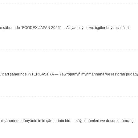
io şäherinde “FOODEX JAPAN 2026” — Aziýada iýmit we içgiler boýunça iň iri
ň Ştutgart şäherinde INTERGASTRA — Ýewropanyň myhmanhana we restoran pudag
 şäherinde dünýäniň iň iri çäreleriniň biri — süýji önümleri we desert önümçiligi