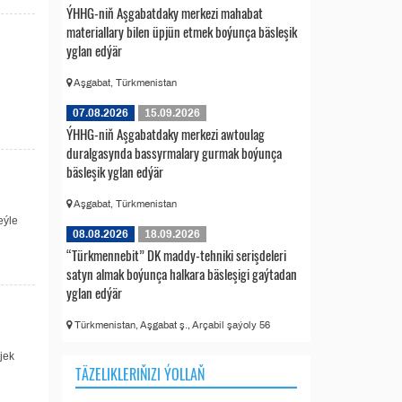
ÝHHG-niň Aşgabatdaky merkezi mahabat
materiallary bilen üpjün etmek boýunça bäsleşik
yglan edýär
Aşgabat, Türkmenistan
07.08.2026
15.09.2026
ÝHHG-niň Aşgabatdaky merkezi awtoulag
duralgasynda bassyrmalary gurmak boýunça
bäsleşik yglan edýär
Aşgabat, Türkmenistan
eýle
08.08.2026
18.09.2026
“Türkmennebit” DK maddy-tehniki serişdeleri
satyn almak boýunça halkara bäsleşigi gaýtadan
yglan edýär
Türkmenistan, Aşgabat ş., Arçabil şaýoly 56
jek
TÄZELIKLERIŇIZI ÝOLLAŇ