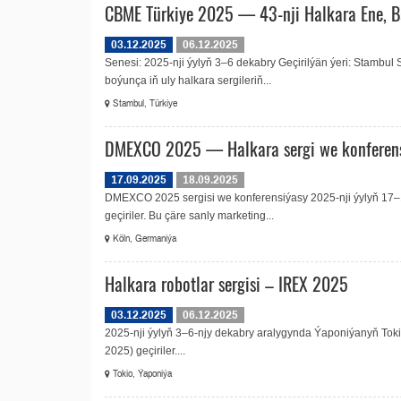
CBME Türkiye 2025 — 43-nji Halkara Ene, Bä
03.12.2025
06.12.2025
Senesi: 2025-nji ýylyň 3–6 dekabry Geçirilýän ýeri: Stamb
boýunça iň uly halkara sergileriň...
Stambul, Türkiye
DMEXCO 2025 — Halkara sergi we konferen
17.09.2025
18.09.2025
DMEXCO 2025 sergisi we konferensiýasy 2025-nji ýylyň 17–
geçiriler. Bu çäre sanly marketing...
Köln, Germaniýa
Halkara robotlar sergisi – IREX 2025
03.12.2025
06.12.2025
2025-nji ýylyň 3–6-njy dekabry aralygynda Ýaponiýanyň Tokio
2025) geçiriler....
Tokio, Ýaponiýa