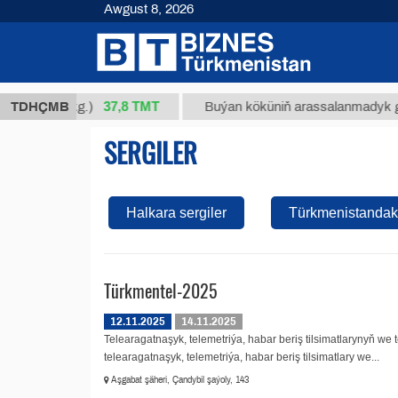
Awgust 8, 2026
37,8 ТМТ
 34/1 (kg.)
TDHÇMB
Buýan köküniň arassalanmadyk glisirriz
SERGILER
Halkara sergiler
Türkmenistandaky
Türkmentel-2025
12.11.2025
14.11.2025
Telearagatnaşyk, telemetriýa, habar beriş tilsimatlarynyň w
telearagatnaşyk, telemetriýa, habar beriş tilsimatlary we...
Aşgabat şäheri, Çandybil şaýoly, 143