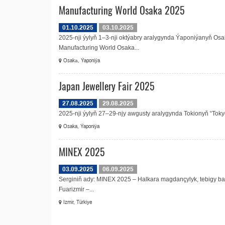
Manufacturing World Osaka 2025
01.10.2025
03.10.2025
2025-nji ýylyň 1–3-nji oktýabry aralygynda Ýaponiýanyň Osa
Manufacturing World Osaka...
Osakа, Ýaponiýa
Japan Jewellery Fair 2025
27.08.2025
29.08.2025
2025-nji ýylyň 27–29-njy awgusty aralygynda Tokionyň “Tokyo 
Osaka, Ýaponiýa
MINEX 2025
03.09.2025
06.09.2025
Serginiň ady: MINEX 2025 – Halkara magdançylyk, tebigy baýly
Fuarizmir –...
Izmir, Türkiye