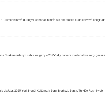
 “Türkmenistanyň gurluşyk, senagat, himiýa we energetika pudaklarynyň ösüşi” atl
de "Türkmenistanyň nebiti we gazy – 2025" atly halkara maslahat we sergi geçirile
y oktýabr, 2025 Ýeri: İnegöl Kültürpark Sergi Merkezi, Bursa, Türkiýe Resmi web