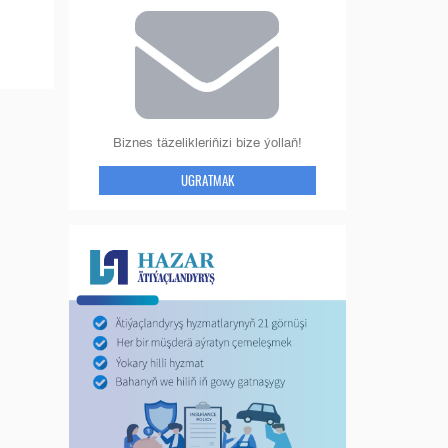
Biznes täzelikleriňizi bize ýollaň!
UGRATMAK