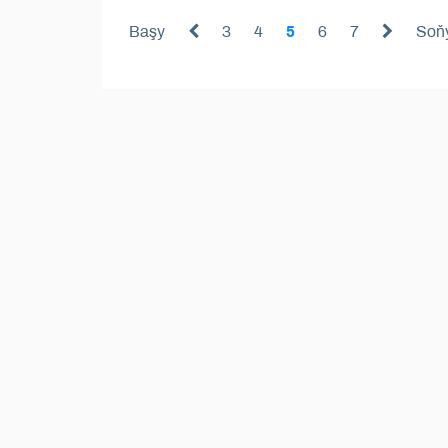
Başy
3
4
5
6
7
Soň