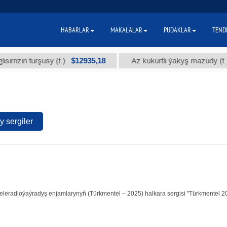
HABARLAR
MAKALALAR
PUDAKLAR
TEND
$12935,18
$3
in turşusy (t.)
Az kükürtli ýakyş mazudy (t.)
 sergiler
e teleradioýaýradyş enjamlarynyň (Türkmentel – 2025) halkara sergisi "Türkmentel 2