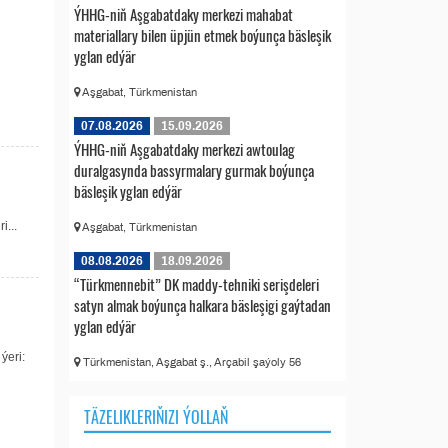
ÝHHG-niň Aşgabatdaky merkezi mahabat
materiallary bilen üpjün etmek boýunça bäsleşik
yglan edýär
Aşgabat, Türkmenistan
07.08.2026
15.09.2026
ÝHHG-niň Aşgabatdaky merkezi awtoulag
duralgasynda bassyrmalary gurmak boýunça
bäsleşik yglan edýär
i...
Aşgabat, Türkmenistan
08.08.2026
18.09.2026
“Türkmennebit” DK maddy-tehniki serişdeleri
satyn almak boýunça halkara bäsleşigi gaýtadan
yglan edýär
ýeri:
Türkmenistan, Aşgabat ş., Arçabil şaýoly 56
TÄZELIKLERIŇIZI ÝOLLAŇ