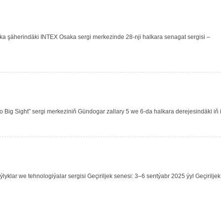
ka şäherindäki INTEX Osaka sergi merkezinde 28-nji halkara senagat sergisi –
Big Sight” sergi merkeziniň Gündogar zallary 5 we 6-da halkara derejesindäki iň ir
klar we tehnologiýalar sergisi Geçiriljek senesi: 3–6 sentýabr 2025 ýyl Geçiriljek 