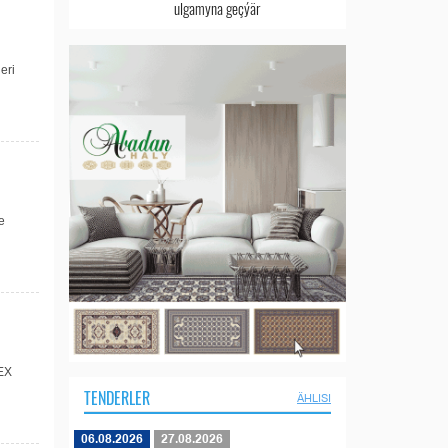
ulgamyna geçýär
eri
e
REX
TENDERLER
ÄHLISI
06.08.2026
27.08.2026