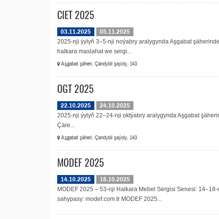
CIET 2025
03.11.2025
05.11.2025
2025-nji ýylyň 3–5-nji noýabry aralygynda Aşgabat şäherinde
halkara maslahat we sergi...
Aşgabat şäheri, Çandybil şaýoly, 143
OGT 2025
22.10.2025
24.10.2025
2025-nji ýylyň 22–24-nji oktýabry aralygynda Aşgabat şäherin
Çäre...
Aşgabat şäheri, Çandybil şaýoly, 143
MODEF 2025
14.10.2025
18.10.2025
MODEF 2025 – 53-nji Halkara Mebel Sergisi Senesi: 14–18-nj
sahypasy: modef.com.tr MODEF 2025...