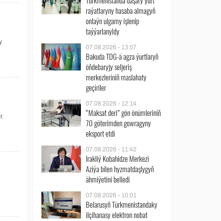
Türkmenistanda daşary ýurt
raýatlaryny hasaba almagyň
onlaýn ulgamy işlenip
taýýarlanyldy
y
07.08.2026 - 13:07
Bakuda TDG-ä agza ýurtlaryň
öňdebaryjy seljeriş
merkezleriniň maslahaty
geçiriler
07.08.2026 - 12:14
“Maksat deri” gön önümleriniň
r.
70 göterimden gowragyny
eksport etdi
07.08.2026 - 11:42
Irakliý Kobahidze Merkezi
Aziýa bilen hyzmatdaşlygyň
ähmiýetini belledi
07.08.2026 - 10:01
Belarusyň Türkmenistandaky
ilçihanasy elektron nobat