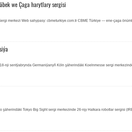
bek we Çaga harytlary sergisi
ul Sergi merkezi Web sahypasy: cbmeturkiye.com.tr CBME Türkiye — ene-çaga önüml
siýa
18-nji sentýabrynda Germaniýanyň Köln şäherindäki Koelnmesse sergi merkezind
 şäherindäki Tokyo Big Sight sergi merkezinde 26-njy Halkara robotlar sergisi (I