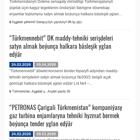
Türkmenistanyň Dokma senagaty ministrligi Türkmengalanyň
ýüplük üçin kagyz tegeklerini öndürýän fabrigine döwrebap
enjamlar toplumyny satyn almak boýunça halkara bäsleşik yglan...
Aşgabat şäheriniň Garaşsyzlyk şaýolunyň 96-njy jaýy
“Türkmennebit” DK maddy-tehniki serişdeleri
satyn almak boýunça halkara bäsleşik yglan
edýär
24.02.2026
09.04.2026
“Türkmennebit” döwlet konserni tender toparyň adyndan maddy-
tehniki serişdeleri satyn almak boýunça №200/1 belgili açyk
görnüşli halkara bäsleşik yglan edýär Lot №4 –...
Türkmenistan, Aşgabat ş., Arçabil şaýoly 56
“PETRONAS Çarigali Türkmenistan” kompaniýasy
gaz turbina enjamlaryna tehniki hyzmat bermek
boýunça tender yglan edýär
24.02.2026
09.03.2026