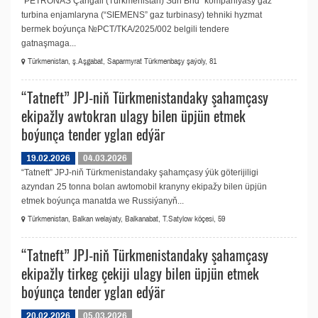
"PETRONAS Çarigali (Türkmenistan) Sdn Bhd" kompaniýasy gaz
turbina enjamlaryna (“SIEMENS” gaz turbinasy) tehniki hyzmat
bermek boýunça №PCT/TKA/2025/002 belgili tendere
gatnaşmaga...
Türkmenistan, ş.Aşgabat, Saparmyrat Türkmenbaşy şaýoly, 81
“Tatneft” JPJ-niň Türkmenistandaky şahamçasy
ekipažly awtokran ulagy bilen üpjün etmek
boýunça tender yglan edýär
19.02.2026
04.03.2026
“Tatneft” JPJ-niň Türkmenistandaky şahamçasy ýük göterijiligi
azyndan 25 tonna bolan awtomobil kranyny ekipažy bilen üpjün
etmek boýunça manatda we Russiýanyň...
Türkmenistan, Balkan welaýaty, Balkanabat, T.Satylow köçesi, 59
“Tatneft” JPJ-niň Türkmenistandaky şahamçasy
ekipažly tirkeg çekiji ulagy bilen üpjün etmek
boýunça tender yglan edýär
20.02.2026
05.03.2026