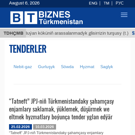
Awgust 6, 2026
ENG
TM
РУС
Toggl
navig
МТ
$12
TDHÇMB
Buýan köküniň arassalanmadyk glisirrizin turşusy (t.)
TENDERLER
Nebit-gaz
Gurluşyk
Söwda
Hyzmat
Saglyk
“Tatneft” JPJ-niň Türkmenistandaky şahamçasy
enjamlary saklamak, ýüklemek, düşürmek we
eltmek hyzmatlary boýunça tender yglan edýär
25.02.2026
10.03.2026
“Tatneft” JPJ-niň Türkmenistandaky şahamçasy enjamlary