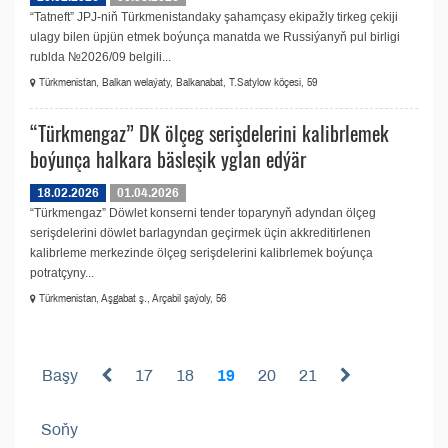
“Tatneft” JPJ-niň Türkmenistandaky şahamçasy ekipažly tirkeg çekiji
ulagy bilen üpjün etmek boýunça manatda we Russiýanyň pul birligi
rublda №2026/09 belgili...
Türkmenistan, Balkan welaýaty, Balkanabat, T.Satylow köçesi, 59
“Türkmengaz” DK ölçeg serişdelerini kalibrlemek
boýunça halkara bäsleşik yglan edýär
18.02.2026
01.04.2026
“Türkmengaz” Döwlet konserni tender toparynyň adyndan ölçeg
serişdelerini döwlet barlagyndan geçirmek üçin akkreditirlenen
kalibrleme merkezinde ölçeg serişdelerini kalibrlemek boýunça
potratçyny...
Türkmenistan, Aşgabat ş., Arçabil şaýoly, 56
Başy
17
18
19
20
21
Soňy