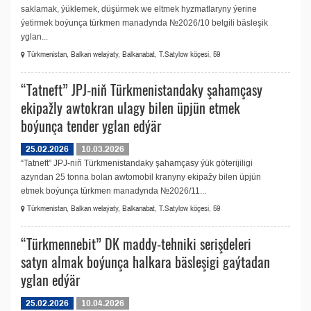
saklamak, ýüklemek, düşürmek we eltmek hyzmatlaryny ýerine
ýetirmek boýunça türkmen manadynda №2026/10 belgili bäsleşik
yglan...
Türkmenistan, Balkan welaýaty, Balkanabat, T.Satylow köçesi, 59
“Tatneft” JPJ-niň Türkmenistandaky şahamçasy
ekipažly awtokran ulagy bilen üpjün etmek
boýunça tender yglan edýär
25.02.2026
10.03.2026
“Tatneft” JPJ-niň Türkmenistandaky şahamçasy ýük göterijiligi
azyndan 25 tonna bolan awtomobil kranyny ekipažy bilen üpjün
etmek boýunça türkmen manadynda №2026/11...
Türkmenistan, Balkan welaýaty, Balkanabat, T.Satylow köçesi, 59
“Türkmennebit” DK maddy-tehniki serişdeleri
satyn almak boýunça halkara bäsleşigi gaýtadan
yglan edýär
25.02.2026
10.04.2026