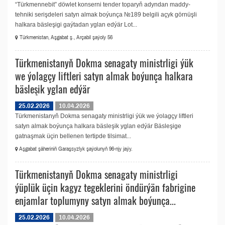
“Türkmennebit” döwlet konserni tender toparyň adyndan maddy-
tehniki serişdeleri satyn almak boýunça №189 belgili açyk görnüşli
halkara bäsleşigi gaýtadan yglan edýär Lot...
Türkmenistan, Aşgabat ş., Arçabil şaýoly 56
Türkmenistanyň Dokma senagaty ministrligi ýük
we ýolagçy liftleri satyn almak boýunça halkara
bäsleşik yglan edýär
25.02.2026
10.04.2026
Türkmenistanyň Dokma senagaty ministrligi ýük we ýolagçy liftleri
satyn almak boýunça halkara bäsleşik yglan edýär Bäsleşige
gatnaşmak üçin bellenen tertipde tilsimat...
Aşgabat şäheriniň Garaşsyzlyk şaýolunyň 96-njy jaýy.
Türkmenistanyň Dokma senagaty ministrligi
ýüplük üçin kagyz tegeklerini öndürýän fabrigine
enjamlar toplumyny satyn almak boýunça...
25.02.2026
10.04.2026