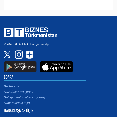
© 2026 BT. Ähli hukuklar goralandyr.
EDARA
Biz barada
Düzgünler we şertler
Şahsy maglumatlaryň goragy
Habarlaşmak üçin
HABARLAŞMAK ÜÇIN