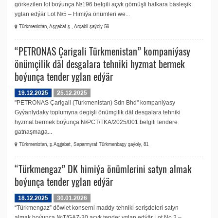
görkezilen lot boýunça №196 belgili açyk görnüşli halkara bäsleşik
yglan edýär Lot №5 – Himiýa önümleri we...
Türkmenistan, Aşgabat ş., Arçabil şaýoly 56
“PETRONAS Çarigali Türkmenistan” kompaniýasy
önümçilik däl desgalara tehniki hyzmat bermek
boýunça tender yglan edýär
19.12.2025
25.12.2025
"PETRONAS Çarigali (Türkmenistan) Sdn Bhd" kompaniýasy
Gyýanlydaky toplumyna degişli önümçilik däl desgalara tehniki
hyzmat bermek boýunça №PCT/TKA/2025/001 belgili tendere
gatnaşmaga...
Türkmenistan, ş.Aşgabat, Saparmyrat Türkmenbaşy şaýoly, 81
“Türkmengaz” DK himiýa önümlerini satyn almak
boýunça tender yglan edýär
18.12.2025
30.01.2026
“Türkmengaz” döwlet konserni maddy-tehniki serişdeleri satyn
almak boýunça №T/GAZ-30 açyk tender yglan edýär Lot No.2 –