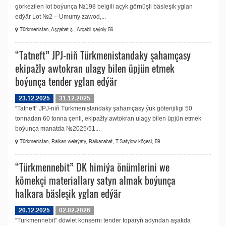
görkezilen lot boýunça №198 belgili açyk görnüşli bäsleşik yglan
edýär Lot №2 – Umumy zawod,...
Türkmenistan, Aşgabat ş., Arçabil şaýoly 56
“Tatneft” JPJ-niň Türkmenistandaky şahamçasy
ekipažly awtokran ulagy bilen üpjün etmek
boýunça tender yglan edýär
23.12.2025
31.12.2025
“Tatneft” JPJ-niň Türkmenistandaky şahamçasy ýük göterijiligi 50
tonnadan 60 tonna çenli, ekipažly awtokran ulagy bilen üpjün etmek
boýunça manatda №2025/51...
Türkmenistan, Balkan welaýaty, Balkanabat, T.Satylow köçesi, 59
“Türkmennebit” DK himiýa önümlerini we
kömekçi materiallary satyn almak boýunça
halkara bäsleşik yglan edýär
20.12.2025
02.02.2026
“Türkmennebit” döwlet konserni tender toparyň adyndan aşakda