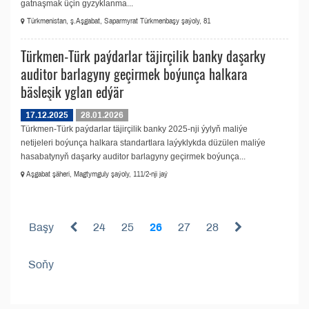
gatnaşmak üçin gyzyklanma...
Türkmenistan, ş.Aşgabat, Saparmyrat Türkmenbaşy şaýoly, 81
Türkmen-Türk paýdarlar täjirçilik banky daşarky
auditor barlagyny geçirmek boýunça halkara
bäsleşik yglan edýär
17.12.2025
28.01.2026
Türkmen-Türk paýdarlar täjirçilik banky 2025-nji ýylyň maliýe
netijeleri boýunça halkara standartlara laýyklykda düzülen maliýe
hasabatynyň daşarky auditor barlagyny geçirmek boýunça...
Aşgabat şäheri, Magtymguly şaýoly, 111/2-nji jaý
Başy
24
25
26
27
28
Soňy