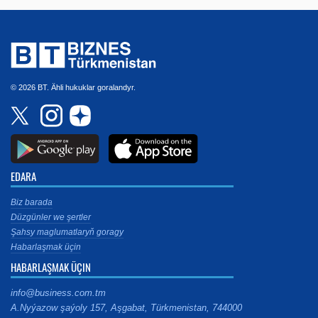
© 2026 BT. Ähli hukuklar goralandyr.
EDARA
Biz barada
Düzgünler we şertler
Şahsy maglumatlaryň goragy
Habarlaşmak üçin
HABARLAŞMAK ÜÇIN
info@business.com.tm
A.Nyýazow şaýoly 157, Aşgabat, Türkmenistan, 744000