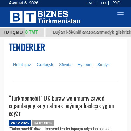
Awgust 6, 2026
ENG
TM
РУС
Toggl
navig
37,8 ТМТ
1 (kg.)
TDHÇMB
Buýan köküniň arassalanmadyk glisirrizin t
TENDERLER
Nebit-gaz
Gurluşyk
Söwda
Hyzmat
Saglyk
“Türkmennebit” DK buraw we umumy zawod
enjamlaryny satyn almak boýunça bäsleşik yglan
edýär
24.12.2025
04.02.2026
“Türkmennebit” döwlet konserni tender toparyň adyndan aşakda