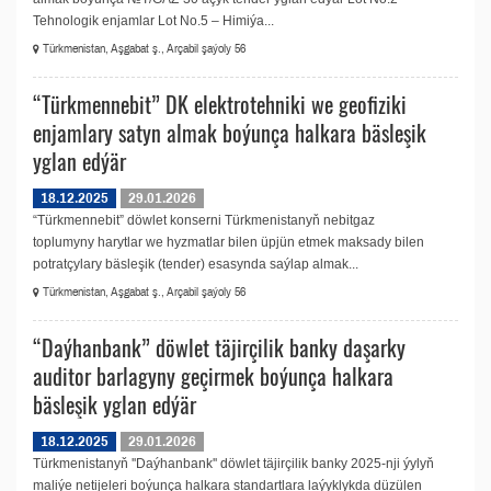
Tehnologik enjamlar Lot No.5 – Himiýa...
Türkmenistan, Aşgabat ş., Arçabil şaýoly 56
“Türkmennebit” DK elektrоtehniki we geofiziki
enjamlary satyn almak boýunça halkara bäsleşik
yglan edýär
18.12.2025
29.01.2026
“Türkmennebit” döwlet konserni Türkmenistanyň nebitgaz
toplumyny harytlar we hyzmatlar bilen üpjün etmek maksady bilen
potratçylary bäsleşik (tender) esasynda saýlap almak...
Türkmenistan, Aşgabat ş., Arçabil şaýoly 56
“Daýhanbank” döwlet täjirçilik banky daşarky
auditor barlagyny geçirmek boýunça halkara
bäsleşik yglan edýär
18.12.2025
29.01.2026
Türkmenistanyň ''Daýhanbank'' döwlet täjirçilik banky 2025-nji ýylyň
maliýe netijeleri boýunça halkara standartlara laýyklykda düzülen