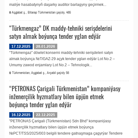
maliýe hasabatynyň daşarky auditor barlagyny geçirmek...
Aşgabat ş., Bitarap Türkmenistan şaýoly, 465
“Türkmengaz” DK maddy-tehniki serişdelerini
satyn almak boýunça tender yglan edýär
17.12.2025
28.01.2026
“Türkmengaz” döwlet konserni maddy-tehniki serişdeleri satyn
almak boýunça №T/GAZ-29 açyk tender yglan edýär Lot No.2 –
Umumy zawod enjamlary Lot No.2 – Tehnologik...
Türkmenistan, Aşgabat ş., Arçabil şaýoly 56
“PETRONAS Çarigali Türkmenistan” kompaniýasy
inženerçilik hyzmatlary bilen üpjün etmek
boýunça tender yglan edýär
16.12.2025
22.12.2025
"PETRONAS Çarigali (Türkmenistan) Sdn Bhd" kompaniýasy
inženerçilik hyzmatlary bilen üpjün etmek boýunça
№PCT/TSS/2025/003 belgili tendere gatnaşmaga çagyrýar Tendere