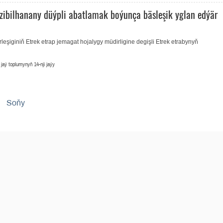
zibilhanany düýpli abatlamak boýunça bäsleşik yglan edýär
leşiginiň Etrek etrap jemagat hojalygy müdirligine degişli Etrek etrabynyň
jaý toplumynyň 14-nji jaýy
Soňy