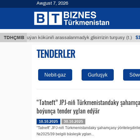
Awgust 7, 2026
$12935
TDHÇMB
Buýan köküniň arassalanmadyk glisirrizin turşusy (t.)
TENDERLER
Nebit-gaz
Gurluşyk
Söw
“Tatneft” JPJ-niň Türkmenistandaky şahamçasy
boýunça tender yglan edýär
10.10.2025
30.10.2025
“Tatneft” JPJ-niň Türkmenistandaky şahamçasy ýöriteleşdirile
№2025/39 belgili bäsleşik yglan...