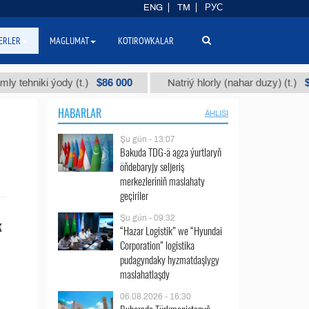
ENG
TM
РУС
ERLER
MAGLUMAT
KOTIROWKALAR
$86 000
$40
hniki ýody (t.)
Natriý hlorly (nahar duzy) (t.)
HABARLAR
ÄHLISI
Şu gün - 13:07
Bakuda TDG-ä agza ýurtlaryň
öňdebaryjy seljeriş
merkezleriniň maslahaty
geçiriler
Şu gün - 09:32
k
“Hazar Logistik” we “Hyundai
Corporation” logistika
pudagyndaky hyzmatdaşlygy
maslahatlaşdy
06.08.2026 - 16:30