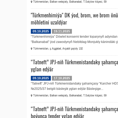
Türkmenistan, Balkan welaýaty, Balkanabat, T.Satylow köçesi, 59
"Türkmenhimiýa" DK ýod, brom, we brom önü
möhletini uzaldýar
09.10.2025
19.11.2025
“Türkmenhimiýa” Döwlet konserni tender toparynyň adyndan 
“Balkanabat” ýod zawodynyň Nebitdag-Monjukly känindäki çig
Türkmenistan, ş.Aşgabat, Arçabil şaýoly 132
“Tatneft” JPJ-niň Türkmenistandaky şahamç
yglan edýär
09.10.2025
17.10.2025
“Tatneft” JPJ-niň Türkmenistandaky şahamçasy “Karcher H
№2025/37 belgili bäsleşik yglan edýär Bäsleşige...
Türkmenistan, Balkan welaýaty, Balkanabat, T.Satylow köçesi, 59
“Tatneft” JPJ-niň Türkmenistandaky şahamçasy
boýunça tender yglan edýär