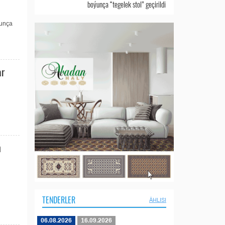
boýunça “tegelek stol” geçirildi
ýunça
ar
ň
TENDERLER
ÄHLISI
06.08.2026
16.09.2026