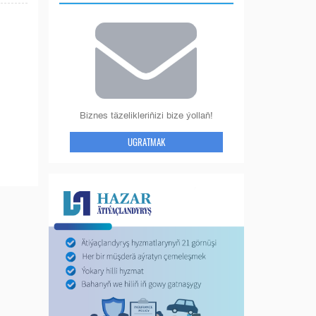
Biznes täzelikleriňizi bize ýollaň!
UGRATMAK