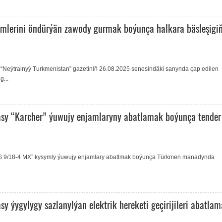
mlerini öndürýän zawody gurmak boýunça halkara bäsleşigi
“Neýtralnyý Turkmenistan” gazetiniň 26.08.2025 senesindäki sanynda çap edilen
...
asy “Karcher” ýuwujy enjamlaryny abatlamak boýunça tender
DS 9/18-4 MX” kysymly ýuwujy enjamlary abatlmak boýunça Türkmen manadynda
 ýygylygy sazlanylýan elektrik hereketi geçirijileri abatla