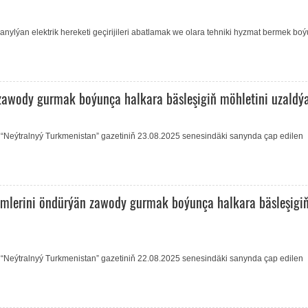
nylýan elektrik hereketi geçirijileri abatlamak we olara tehniki hyzmat bermek bo
awody gurmak boýunça halkara bäsleşigiň möhletini uzaldý
“Neýtralnyý Turkmenistan” gazetiniň 23.08.2025 senesindäki sanynda çap edilen
mlerini öndürýän zawody gurmak boýunça halkara bäsleşigi
“Neýtralnyý Turkmenistan” gazetiniň 22.08.2025 senesindäki sanynda çap edilen