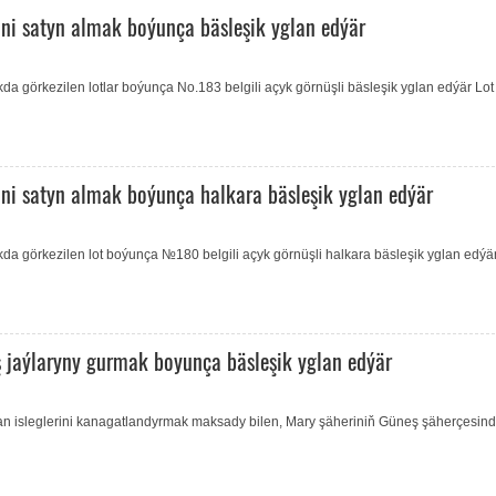
ni satyn almak boýunça bäsleşik yglan edýär
a görkezilen lotlar boýunça No.183 belgili açyk görnüşli bäsleşik yglan edýär Lot
ni satyn almak boýunça halkara bäsleşik yglan edýär
a görkezilen lot boýunça №180 belgili açyk görnüşli halkara bäsleşik yglan edýär
 jaýlaryny gurmak boyunça bäsleşik yglan edýär
lan isleglerini kanagatlandyrmak maksady bilen, Mary şäheriniň Güneş şäherçesin