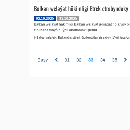
Balkan welaýat häkimligi Etrek etrabyndaky 
02.10.2025
31.10.2025
Balkan welaýat häkimligi Balkan welaýat jemagat hojalygy bir
zibilhanasynyň düýpli abatlamak işlerini...
Balkan welaýaty, Balkanabat şäheri, Gurbansoltan eje şaýoly, 14-nji ýaşaýyş 
Başy
31
32
33
34
35