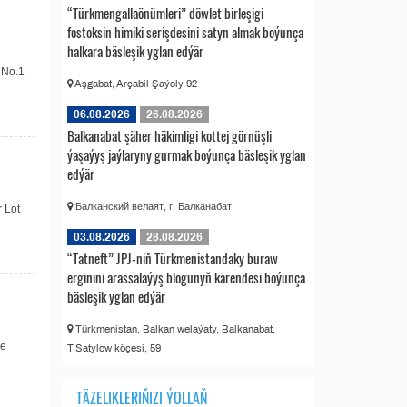
“Türkmengallaönümleri” döwlet birleşigi
fostoksin himiki serişdesini satyn almak boýunça
halkara bäsleşik yglan edýär
 No.1
Aşgabat, Arçabil Şaýoly 92
06.08.2026
26.08.2026
Balkanabat şäher häkimligi kottej görnüşli
ýaşaýyş jaýlaryny gurmak boýunça bäsleşik yglan
edýär
Балканский велаят, г. Балканабат
 Lot
03.08.2026
28.08.2026
“Tatneft” JPJ-niň Türkmenistandaky buraw
erginini arassalaýyş blogunyň kärendesi boýunça
bäsleşik yglan edýär
Türkmenistan, Balkan welaýaty, Balkanabat,
de
T.Satylow köçesi, 59
TÄZELIKLERIŇIZI ÝOLLAŇ