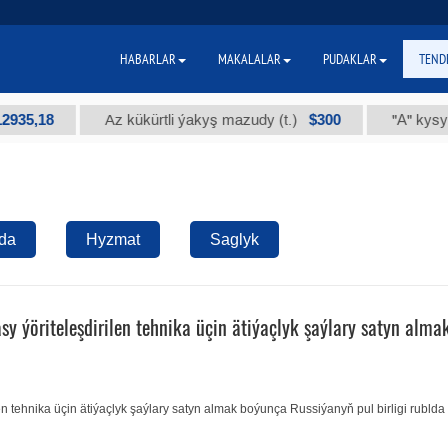
HABARLAR
MAKALALAR
PUDAKLAR
TEND
,18
$300
Az kükürtli ýakyş mazudy (t.)
"А" kysymly te
da
Hyzmat
Saglyk
 ýöriteleşdirilen tehnika üçin ätiýaçlyk şaýlary satyn alma
n tehnika üçin ätiýaçlyk şaýlary satyn almak boýunça Russiýanyň pul birligi rublda