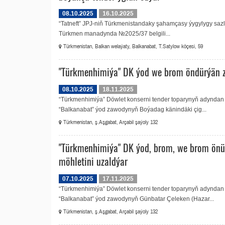
08.10.2025
16.10.2025
“Tatneft” JPJ-niň Türkmenistandaky şahamçasy ýygylygy sazla
Türkmen manadynda №2025/37 belgili...
Türkmenistan, Balkan welaýaty, Balkanabat, T.Satylow köçesi, 59
"Türkmenhimiýa" DK ýod we brom öndürýän z
08.10.2025
18.11.2025
“Türkmenhimiýa” Döwlet konserni tender toparynyň adyndan 
“Balkanabat” ýod zawodynyň Boýadag känindäki çig...
Türkmenistan, ş.Aşgabat, Arçabil şaýoly 132
"Türkmenhimiýa" DK ýod, brom, we brom önü
möhletini uzaldýar
07.10.2025
17.11.2025
“Türkmenhimiýa” Döwlet konserni tender toparynyň adyndan 
“Balkanabat” ýod zawodynyň Günbatar Çeleken (Hazar...
Türkmenistan, ş.Aşgabat, Arçabil şaýoly 132