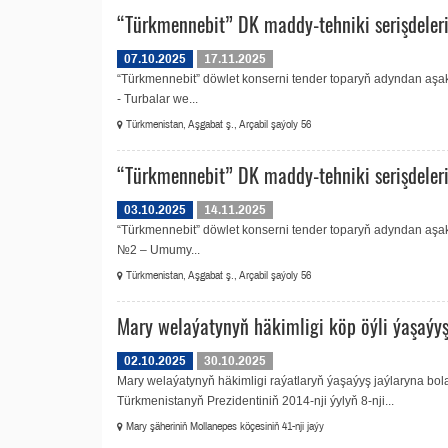
“Türkmennebit” DK maddy-tehniki serişdeleri
07.10.2025
17.11.2025
“Türkmennebit” döwlet konserni tender toparyň adyndan aşakd
- Turbalar we...
Türkmenistan, Aşgabat ş., Arçabil şaýoly 56
“Türkmennebit” DK maddy-tehniki serişdeleri
03.10.2025
14.11.2025
“Türkmennebit” döwlet konserni tender toparyň adyndan aşakd
№2 – Umumy...
Türkmenistan, Aşgabat ş., Arçabil şaýoly 56
Mary welaýatynyň häkimligi köp öýli ýaşaýyş
02.10.2025
30.10.2025
Mary welaýatynyň häkimligi raýatlaryň ýaşaýyş jaýlaryna bo
Türkmenistanyň Prezidentiniň 2014-nji ýylyň 8-nji...
Mary şäheriniň Mollanepes köçesiniň 41-nji jaýy