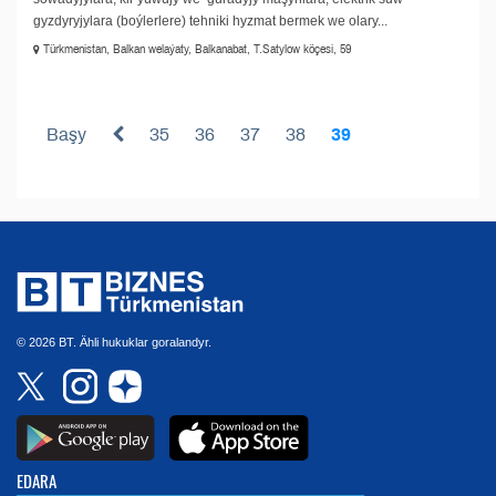
gyzdyryjylara (boýlerlere) tehniki hyzmat bermek we olary...
Türkmenistan, Balkan welaýaty, Balkanabat, T.Satylow köçesi, 59
Başy
35
36
37
38
39
© 2026 BT. Ähli hukuklar goralandyr.
EDARA