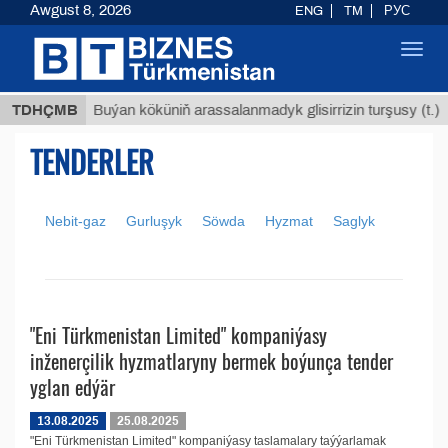
Awgust 8, 2026
ENG
TM
РУС
Toggl
navig
8 ТМТ
TDHÇMB
Buýan köküniň arassalanmadyk glisirrizin turşusy (t.)
TENDERLER
Nebit-gaz
Gurluşyk
Söwda
Hyzmat
Saglyk
"Eni Türkmenistan Limited" kompaniýasy
inženerçilik hyzmatlaryny bermek boýunça tender
yglan edýär
13.08.2025
25.08.2025
"Eni Türkmenistan Limited" kompaniýasy taslamalary taýýarlamak