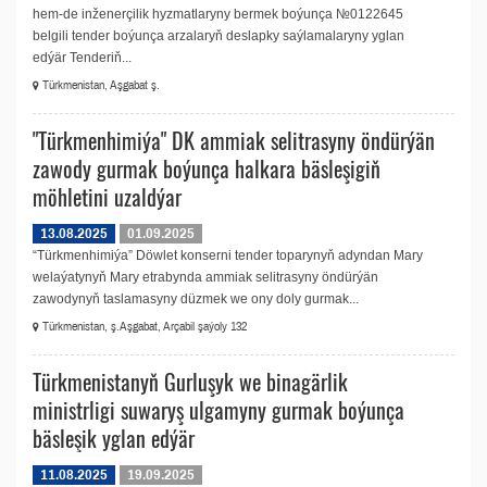
hem-de inženerçilik hyzmatlaryny bermek boýunça №0122645
belgili tender boýunça arzalaryň deslapky saýlamalaryny yglan
edýär Tenderiň...
Türkmenistan, Aşgabat ş.
"Türkmenhimiýa" DK ammiak selitrasyny öndürýän
zawody gurmak boýunça halkara bäsleşigiň
möhletini uzaldýar
13.08.2025
01.09.2025
“Türkmenhimiýa” Döwlet konserni tender toparynyň adyndan Mary
welaýatynyň Mary etrabynda ammiak selitrasyny öndürýän
zawodynyň taslamasyny düzmek we ony doly gurmak...
Türkmenistan, ş.Aşgabat, Arçabil şaýoly 132
Türkmenistanyň Gurluşyk we binagärlik
ministrligi suwaryş ulgamyny gurmak boýunça
bäsleşik yglan edýär
11.08.2025
19.09.2025