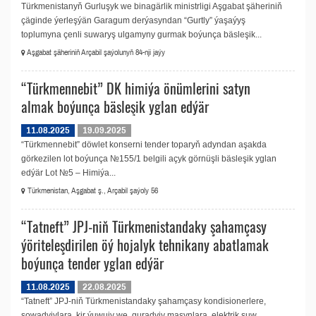
Türkmenistanyň Gurluşyk we binagärlik ministrligi Aşgabat şäheriniň
çäginde ýerleşýän Garagum derýasyndan “Gurtly” ýaşaýyş
toplumyna çenli suwaryş ulgamyny gurmak boýunça bäsleşik...
Aşgabat şäheriniň Arçabil şaýolunyň 84-nji jaýy
“Türkmennebit” DK himiýa önümlerini satyn
almak boýunça bäsleşik yglan edýär
11.08.2025
19.09.2025
“Türkmennebit” döwlet konserni tender toparyň adyndan aşakda
görkezilen lot boýunça №155/1 belgili açyk görnüşli bäsleşik yglan
edýär Lot №5 – Himiýa...
Türkmenistan, Aşgabat ş., Arçabil şaýoly 56
“Tatneft” JPJ-niň Türkmenistandaky şahamçasy
ýöriteleşdirilen öý hojalyk tehnikany abatlamak
boýunça tender yglan edýär
11.08.2025
22.08.2025
“Tatneft” JPJ-niň Türkmenistandaky şahamçasy kondisionerlere,
sowadyjylara, kir ýuwujy we guradyjy maşynlara, elektrik suw