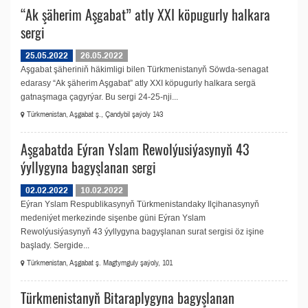
“Ak şäherim Aşgabat” atly XXI köpugurly halkara
sergi
25.05.2022
26.05.2022
Aşgabat şäheriniň häkimligi bilen Türkmenistanyň Söwda-senagat
edarasy “Ak şäherim Aşgabat” atly XXI köpugurly halkara sergä
gatnaşmaga çagyrýar. Bu sergi 24-25-nji...
Türkmenistan, Aşgabat ş., Çandybil şaýoly 143
Aşgabatda Eýran Yslam Rewolýusiýasynyň 43
ýyllygyna bagyşlanan sergi
02.02.2022
10.02.2022
Eýran Yslam Respublikasynyň Türkmenistandaky Ilçihanasynyň
medeniýet merkezinde sişenbe güni Eýran Yslam
Rewolýusiýasynyň 43 ýyllygyna bagyşlanan surat sergisi öz işine
başlady. Sergide...
Türkmenistan, Aşgabat ş. Magtymguly şaýoly, 101
Türkmenistanyň Bitaraplygyna bagyşlanan