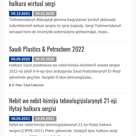
halkara wirtual sergi
09.12.2021
09.01.2022
Türkmenistanyň Bitaraplyk gününe bagyşlanan ýurduň ykdysady
üstünlikleriniň wirtual sergisi öz işine başlady. Sergi Türkmenistanyň
senagat hem-de önümçilik potensialyny görkezmäge, maýa...
Saudi Plastics & Petrochem 2022
06.06.2022
09.06.2022
Halkara Saud plastmassa we nebit-himiýa önümleriň söwda sergisi
2022-nji ýylyň 6-9-njy iýun aralygynda Saud Arabystanynyň Er-Riad
şäherinde geçiriler. Sergide iň täze tehnologiýalar,...
Er-Riad, Saud Arabystan
Nebit we nebit-himiýa tehnologiýalarynyň 21-nji
Hytaý halkara sergisi
08.06.2021
10.06.2021
Nebit we nebit-himiýa tehnologiýalarynyň 21-nji Hytaý halkara
sergisi (CIPPE-2021) Pekin şäherinde, Hytaýyň täze halkara sergi