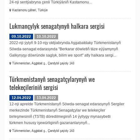
24-nji sentýabryna çenli Türkiýäniň Kastamonu...
Kastamonu şäheri, Türkiýe
Lukmançylyk senagatynyň halkara sergisi
09.10.2022
10.10.2022
2022-nji ýylyň 9-10-njy oktýabrynda Aşgabatdaky Türkmenistanyň
Söwda-senagat edarasynda "Berkarar döwletiň täze eýýamynyň
Galkynyşy döwründe saglyk, bilim we sport" atly halkara sergi...
Türkmenistan, Aşgabat ş., Çandybil şaýoly 143
Türkmenistanyň senagatçylarynyň we
telekeçileriniň sergisi
12.04.2022
13.04.2022
12-nji aprelde Türkmenistanyň Söwda-senagat edarasynyň Sergiler
merkezinde Türkmenistanyň Senagatçylar we telekeçiler
birleşmesiniň (TSTB) döredilmeginiň 14 ýyllygy mynasybetli
türkmen hususy işewürliginiň gazananlarynyň...
Türkmenistan, Aşgabat ş., Çandybil şaýoly 143