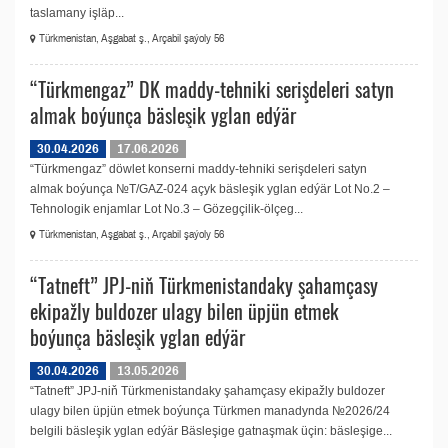
taslamany işläp...
Türkmenistan, Aşgabat ş., Arçabil şaýoly 56
“Türkmengaz” DK maddy-tehniki serişdeleri satyn
almak boýunça bäsleşik yglan edýär
30.04.2026
17.06.2026
“Türkmengaz” döwlet konserni maddy-tehniki serişdeleri satyn
almak boýunça №T/GAZ-024 açyk bäsleşik yglan edýär Lot No.2 –
Tehnologik enjamlar Lot No.3 – Gözegçilik-ölçeg...
Türkmenistan, Aşgabat ş., Arçabil şaýoly 56
“Tatneft” JPJ-niň Türkmenistandaky şahamçasy
ekipažly buldozer ulagy bilen üpjün etmek
boýunça bäsleşik yglan edýär
30.04.2026
13.05.2026
“Tatneft” JPJ-niň Türkmenistandaky şahamçasy ekipažly buldozer
ulagy bilen üpjün etmek boýunça Türkmen manadynda №2026/24
belgili bäsleşik yglan edýär Bäsleşige gatnaşmak üçin: bäsleşige...