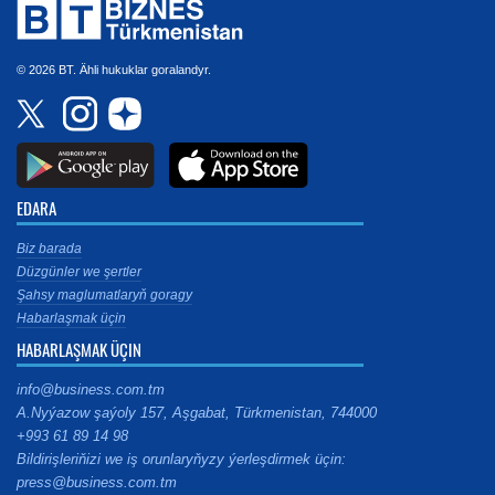
© 2026 BT. Ähli hukuklar goralandyr.
EDARA
Biz barada
Düzgünler we şertler
Şahsy maglumatlaryň goragy
Habarlaşmak üçin
HABARLAŞMAK ÜÇIN
info@business.com.tm
A.Nyýazow şaýoly 157, Aşgabat, Türkmenistan, 744000
+993 61 89 14 98
Bildirişleriňizi we iş orunlaryňyzy ýerleşdirmek üçin:
press@business.com.tm