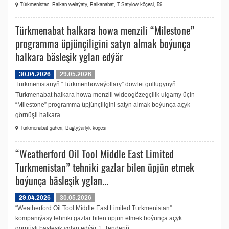
Türkmenistan, Balkan welaýaty, Balkanabat, T.Satylow köçesi, 59
Türkmenabat halkara howa menzili “Milestone”
programma üpjünçiligini satyn almak boýunça
halkara bäsleşik yglan edýär
30.04.2026
29.05.2026
Türkmenistanyň “Türkmenhowaýollary” döwlet gullugynyň
Türkmenabat halkara howa menzili wideogözegçilik ulgamy üçin
“Milestone” programma üpjünçiligini satyn almak boýunça açyk
görnüşli halkara...
Türkmenabat şäheri, Bagtyýarlyk köçesi
“Weatherford Oil Tool Middle East Limited
Turkmenistan” tehniki gazlar bilen üpjün etmek
boýunça bäsleşik yglan...
29.04.2026
30.05.2026
“Weatherford Oil Tool Middle East Limited Turkmenistan”
kompaniýasy tehniki gazlar bilen üpjün etmek boýunça açyk
görnüşli bäsleşik yglan edýär 1. Tenderiň...