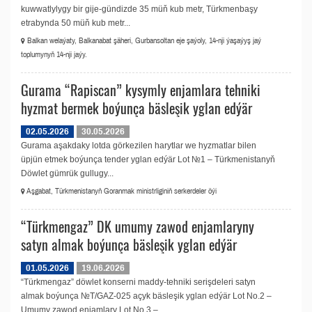
kuwwatlylygy bir gije-gündizde 35 müň kub metr, Türkmenbaşy
etrabynda 50 müň kub metr...
Balkan welaýaty, Balkanabat şäheri, Gurbansoltan eje şaýoly, 14-nji ýaşaýyş jaý
toplumynyň 14-nji jaýy.
Gurama “Rapiscan” kysymly enjamlara tehniki
hyzmat bermek boýunça bäsleşik yglan edýär
02.05.2026
30.05.2026
Gurama aşakdaky lotda görkezilen harytlar we hyzmatlar bilen
üpjün etmek boýunça tender yglan edýär Lot №1 – Türkmenistanyň
Döwlet gümrük gullugy...
Aşgabat, Türkmenistanyň Goranmak ministrliginiň serkerdeler öýi
“Türkmengaz” DK umumy zawod enjamlaryny
satyn almak boýunça bäsleşik yglan edýär
01.05.2026
19.06.2026
“Türkmengaz” döwlet konserni maddy-tehniki serişdeleri satyn
almak boýunça №T/GAZ-025 açyk bäsleşik yglan edýär Lot No.2 –
Umumy zawod enjamlary Lot No.3 –...