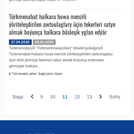
Türkmenabat halkara howa menzili
ýöriteleşdirilen awtoulaglary üçin tekerleri satyn
almak boýunça halkara bäsleşik yglan edýär
27.04.2026
09.05.2026
Türkmenistanyň “Türkmenhowaýollary” döwlet gullugynyň
Türkmenabat halkara howa menzili ýöriteleşdirilen awtoulaglary
üçin dürli görnüşli tekerleri satyn almak boýunça kotirowka
görnüşde halkara...
Türkmenabat şäheri, Bagtyýarlyk köçesi
Başy
9
10
11
12
13
Soňy