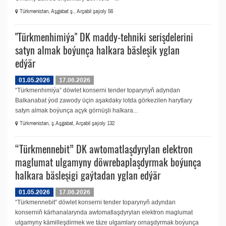
Türkmenistan, Aşgabat ş., Arçabil şaýoly 56
"Türkmenhimiýa" DK maddy-tehniki serişdelerini
satyn almak boýunça halkara bäsleşik yglan
edýär
01.05.2026
17.06.2026
“Türkmenhimiýa” döwlet konserni tender toparynyň adyndan
Balkanabat ýod zawody üçin aşakdaky lotda görkezilen harytlary
satyn almak boýunça açyk görnüşli halkara...
Türkmenistan, ş.Aşgabat, Arçabil şaýoly 132
“Türkmennebit” DK awtomatlaşdyrylan elektron
maglumat ulgamyny döwrebaplaşdyrmak boýunça
halkara bäsleşigi gaýtadan yglan edýär
01.05.2026
17.06.2026
“Türkmennebit” döwlet konserni tender toparynyň adyndan
konserniň kärhanalarynda awtomatlaşdyrylan elektron maglumat
ulgamyny kämilleşdirmek we täze ulgamlary ornaşdyrmak boýunça