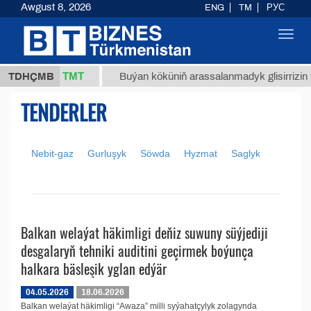
Awgust 8, 2026
ENG
TM
РУС
Toggl
navig
37,8 ТМТ
 (kg.)
TDHÇMB
Buýan köküniň arassalanmadyk glisirrizin tur
TENDERLER
Nebit-gaz
Gurluşyk
Söwda
Hyzmat
Saglyk
Balkan welaýat häkimligi deňiz suwuny süýjediji
desgalaryň tehniki auditini geçirmek boýunça
halkara bäsleşik yglan edýär
04.05.2026
18.06.2026
Balkan welaýat häkimligi “Awaza” milli syýahatçylyk zolagynda