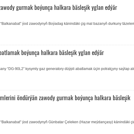
awody gurmak boýunça halkara bäsleşik yglan edýär
 “Balkanabat” ýod zawodynyň Boýadag känindäki çig mal bazanyň durkuny täzele
batlamak boýunça halkara bäsleşik yglan edýär
any “DG-90L2” kysymly gaz generatory düýpli abatlamak üçin potratçyny saýlap a
mlerini öndürýän zawody gurmak boýunça halkara bäsleşik
 “Balkanabat” ýod zawodynyň Günbatar Çeleken (Hazar meýdançasy) känindäki çi