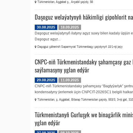
Türkmenistan, Aşgabat ş., Arçabil şaýoly, 56
Daşoguz welaýatynyň häkimligi gipohlorit na
30.08.2025
18.09.2025
Daşoguz welaýatynyň ilatyny agyz suwy bilen kadaly üpjün e
Daşoguz agyz...
Daşoguz şäheriniň Saparmyrat Türkmenbaşy şaýolynyň 10/1-nji jaýy
CNPC-niň Türkmenistandaky şahamçasy gaz k
saýlamasyny yglan edýär
29.08.2025
11.09.2025
CNPC-niň Türkmenistandaky şahamçasy “Bagtyýarlyk” şertn
kondensatyny ýerlemek üçin CNPCIT-2026SC1 belgili halkara
Türkmenistan, ş. Aşgabat, Bitarap Türkmenistan şaýoly, 553/3, 3-nji gat, 310
Türkmenistanyň Gurluşyk we binagärlik minis
yglan edýär