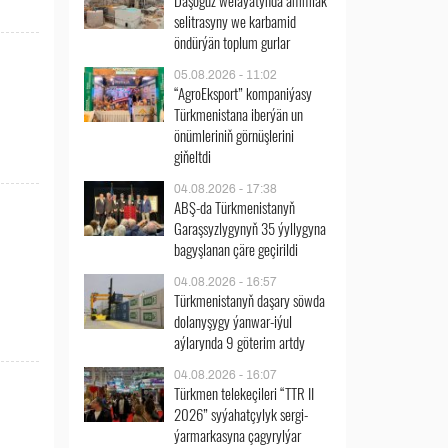
Daşoguz welaýatynda ammiak
selitrasyny we karbamid
öndürýän toplum gurlar
05.08.2026 - 11:02
“AgroEksport” kompaniýasy
Türkmenistana iberýän un
önümleriniň görnüşlerini
giňeltdi
04.08.2026 - 17:38
ABŞ-da Türkmenistanyň
Garaşsyzlygynyň 35 ýyllygyna
bagyşlanan çäre geçirildi
04.08.2026 - 16:57
Türkmenistanyň daşary söwda
dolanyşygy ýanwar-iýul
aýlarynda 9 göterim artdy
04.08.2026 - 16:07
Türkmen telekeçileri “TTR II
2026” syýahatçylyk sergi-
ýarmarkasyna çagyrylýar