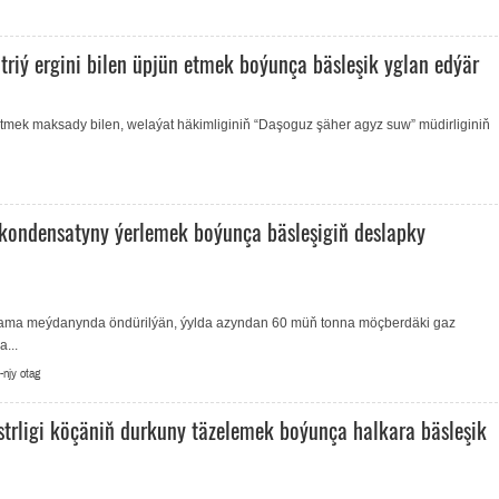
triý ergini bilen üpjün etmek boýunça bäsleşik yglan edýär
tmek maksady bilen, welaýat häkimliginiň “Daşoguz şäher agyz suw” müdirliginiň
ondensatyny ýerlemek boýunça bäsleşigiň deslapky
ama meýdanynda öndürilýän, ýylda azyndan 60 müň tonna möçberdäki gaz
...
-njy otag
trligi köçäniň durkuny täzelemek boýunça halkara bäsleşik