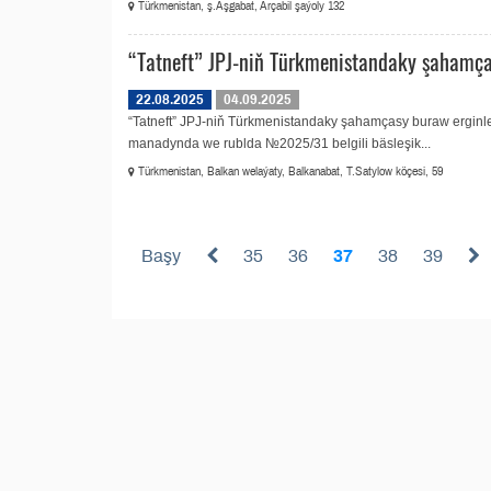
Türkmenistan, ş.Aşgabat, Arçabil şaýoly 132
“Tatneft” JPJ-niň Türkmenistandaky şahamça
22.08.2025
04.09.2025
“Tatneft” JPJ-niň Türkmenistandaky şahamçasy buraw erginle
manadynda we rublda №2025/31 belgili bäsleşik...
Türkmenistan, Balkan welaýaty, Balkanabat, T.Satylow köçesi, 59
Başy
35
36
37
38
39