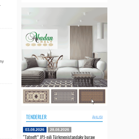
r
uny
TENDERLER
ÄHLISI
03.08.2026
28.08.2026
“Tatneft” JPJ-niň Türkmenistandaky buraw