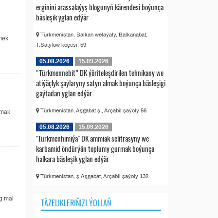
erginini arassalaýyş blogunyň kärendesi boýunça
bäsleşik yglan edýär
Türkmenistan, Balkan welaýaty, Balkanabat,
mek
T.Satylow köçesi, 59
05.08.2026
15.09.2026
“Türkmennebit” DK ýöriteleşdirilen tehnikany we
atiýäçlyk şaýlaryny satyn almak boýunça bäsleşigi
gaýtadan yglan edýär
Türkmenistan, Aşgabat ş., Arçabil şaýoly 56
lmak
05.08.2026
15.09.2026
"Türkmenhimiýa" DK ammiak selitrasyny we
karbamid öndürýän toplumy gurmak boýunça
halkara bäsleşik yglan edýär
Türkmenistan, ş.Aşgabat, Arçabil şaýoly 132
g mal
TÄZELIKLERIŇIZI ÝOLLAŇ