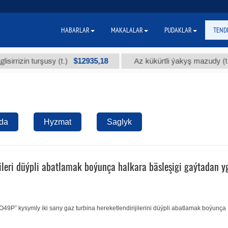
HABARLAR
MAKALALAR
PUDAKLAR
TEND
$12935,18
$3
zin turşusy (t.)
Az kükürtli ýakyş mazudy (t.)
da
Hyzmat
Saglyk
ileri düýpli abatlamak boýunça halkara bäsleşigi gaýtadan y
9P” kysymly iki sany gaz turbina hereketlendirijilerini düýpli abatlamak boýunça