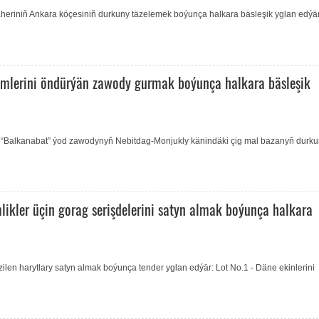
şäheriniň Ankara köçesiniň durkuny täzelemek boýunça halkara bäsleşik yglan edýä
mlerini öndürýän zawody gurmak boýunça halkara bäsleşik
 “Balkanabat” ýod zawodynyň Nebitdag-Monjukly känindäki çig mal bazanyň durk
likler üçin gorag serişdelerini satyn almak boýunça halkara
ilen harytlary satyn almak boýunça tender yglan edýär: Lot No.1 - Däne ekinlerini