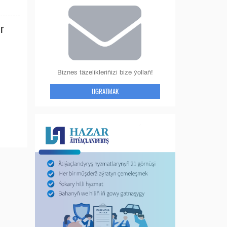
r
Biznes täzelikleriňizi bize ýollaň!
UGRATMAK