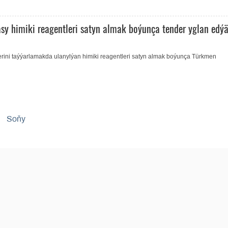
sy himiki reagentleri satyn almak boýunça tender yglan edýä
rini taýýarlamakda ulanylýan himiki reagentleri satyn almak boýunça Türkmen
Soňy