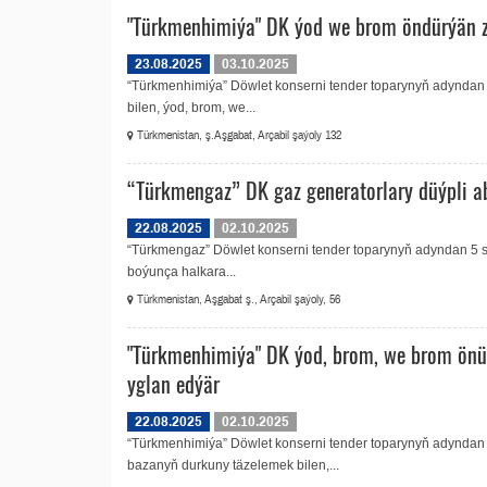
"Türkmenhimiýa" DK ýod we brom öndürýän z
23.08.2025
03.10.2025
“Türkmenhimiýa” Döwlet konserni tender toparynyň adyndan
bilen, ýod, brom, we...
Türkmenistan, ş.Aşgabat, Arçabil şaýoly 132
“Türkmengaz” DK gaz generatorlary düýpli a
22.08.2025
02.10.2025
“Türkmengaz” Döwlet konserni tender toparynyň adyndan 5 s
boýunça halkara...
Türkmenistan, Aşgabat ş., Arçabil şaýoly, 56
"Türkmenhimiýa" DK ýod, brom, we brom önü
yglan edýär
22.08.2025
02.10.2025
“Türkmenhimiýa” Döwlet konserni tender toparynyň adyndan
bazanyň durkuny täzelemek bilen,...