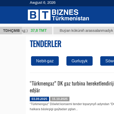
Awgust 6, 2026
37,8 ТМТ
m 34/1 (kg.)
TDHÇMB
Buýan köküniň arassalanmadyk glisirri
TENDERLER
Nebit-gaz
Gurluşyk
Söw
“Türkmengaz” DK gaz turbina hereketlendirij
edýär
03.09.2025
15.10.2025
“Türkmengaz” Döwlet konserni tender toparynyň adyndan “DO4
halkara bäsleşigi gaýtadan yglan...