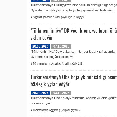
27.08.2025
08.10.2025
Türkmenistanyň Gurluşyk we binagärlik ministrligi Aşgabat 
Gyzyklanma bildirýän taraplaryň haýyşnamalary, teklipleri...
Aşgabat şäheriniň Arçabil şaýolunyň 84-nji jaýy
"Türkmenhimiýa" DK ýod, brom, we brom önü
yglan edýär
26.08.2025
07.10.2025
“Türkmenhimiýa” Döwlet konserni tender toparynyň adyndan
täzelemek bilen, ýod, brom, we...
Türkmenistan, ş.Aşgabat, Arçabil şaýoly 132
Türkmenistanyň Oba hojalyk ministrligi ösüm
bäsleşik yglan edýär
25.08.2025
03.10.2025
Türkmenistanyň Oba hojalyk ministrligi aşakdaky lotda görkez
goramak üçin...
Türkmenistan, Aşgabat ş., Arçabil şaýoly 92