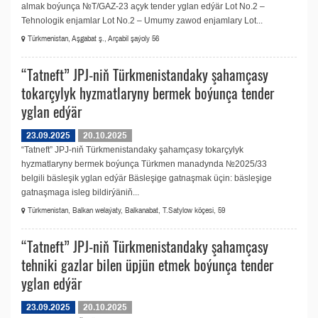
almak boýunça №T/GAZ-23 açyk tender yglan edýär Lot No.2 –
Tehnologik enjamlar Lot No.2 – Umumy zawod enjamlary Lot...
Türkmenistan, Aşgabat ş., Arçabil şaýoly 56
“Tatneft” JPJ-niň Türkmenistandaky şahamçasy
tokarçylyk hyzmatlaryny bermek boýunça tender
yglan edýär
23.09.2025
20.10.2025
“Tatneft” JPJ-niň Türkmenistandaky şahamçasy tokarçylyk
hyzmatlaryny bermek boýunça Türkmen manadynda №2025/33
belgili bäsleşik yglan edýär Bäsleşige gatnaşmak üçin: bäsleşige
gatnaşmaga isleg bildirýäniň...
Türkmenistan, Balkan welaýaty, Balkanabat, T.Satylow köçesi, 59
“Tatneft” JPJ-niň Türkmenistandaky şahamçasy
tehniki gazlar bilen üpjün etmek boýunça tender
yglan edýär
23.09.2025
20.10.2025