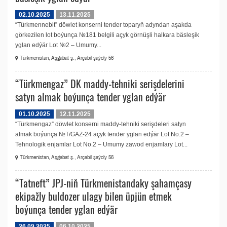
02.10.2025
13.11.2025
“Türkmennebit” döwlet konserni tender toparyň adyndan aşakda
görkezilen lot boýunça №181 belgili açyk görnüşli halkara bäsleşik
yglan edýär Lot №2 – Umumy...
Türkmenistan, Aşgabat ş., Arçabil şaýoly 56
“Türkmengaz” DK maddy-tehniki serişdelerini
satyn almak boýunça tender yglan edýär
01.10.2025
12.11.2025
“Türkmengaz” döwlet konserni maddy-tehniki serişdeleri satyn
almak boýunça №T/GAZ-24 açyk tender yglan edýär Lot No.2 –
Tehnologik enjamlar Lot No.2 – Umumy zawod enjamlary Lot...
Türkmenistan, Aşgabat ş., Arçabil şaýoly 56
“Tatneft” JPJ-niň Türkmenistandaky şahamçasy
ekipažly buldozer ulagy bilen üpjün etmek
boýunça tender yglan edýär
26.09.2025
06.10.2025