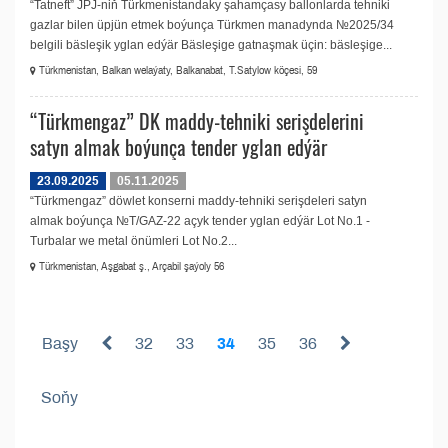
“Tatneft” JPJ-niň Türkmenistandaky şahamçasy ballonlarda tehniki
gazlar bilen üpjün etmek boýunça Türkmen manadynda №2025/34
belgili bäsleşik yglan edýär Bäsleşige gatnaşmak üçin: bäsleşige...
Türkmenistan, Balkan welaýaty, Balkanabat, T.Satylow köçesi, 59
“Türkmengaz” DK maddy-tehniki serişdelerini
satyn almak boýunça tender yglan edýär
23.09.2025
05.11.2025
“Türkmengaz” döwlet konserni maddy-tehniki serişdeleri satyn
almak boýunça №T/GAZ-22 açyk tender yglan edýär Lot No.1 -
Turbalar we metal önümleri Lot No.2...
Türkmenistan, Aşgabat ş., Arçabil şaýoly 56
Başy
32
33
34
35
36
Soňy