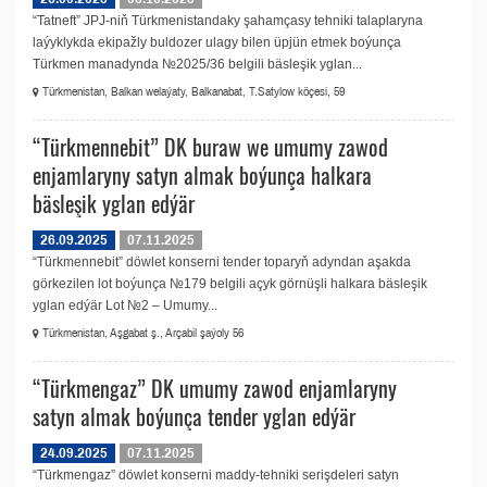
“Tatneft” JPJ-niň Türkmenistandaky şahamçasy tehniki talaplaryna
laýyklykda ekipažly buldozer ulagy bilen üpjün etmek boýunça
Türkmen manadynda №2025/36 belgili bäsleşik yglan...
Türkmenistan, Balkan welaýaty, Balkanabat, T.Satylow köçesi, 59
“Türkmennebit” DK buraw we umumy zawod
enjamlaryny satyn almak boýunça halkara
bäsleşik yglan edýär
26.09.2025
07.11.2025
“Türkmennebit” döwlet konserni tender toparyň adyndan aşakda
görkezilen lot boýunça №179 belgili açyk görnüşli halkara bäsleşik
yglan edýär Lot №2 – Umumy...
Türkmenistan, Aşgabat ş., Arçabil şaýoly 56
“Türkmengaz” DK umumy zawod enjamlaryny
satyn almak boýunça tender yglan edýär
24.09.2025
07.11.2025
“Türkmengaz” döwlet konserni maddy-tehniki serişdeleri satyn