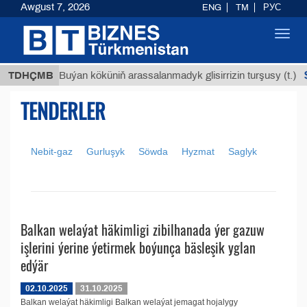
Awgust 7, 2026
ENG
TM
РУС
Toggl
navig
ТМТ
$1
TDHÇMB
Buýan köküniň arassalanmadyk glisirrizin turşusy (t.)
TENDERLER
Nebit-gaz
Gurluşyk
Söwda
Hyzmat
Saglyk
Balkan welaýat häkimligi zibilhanada ýer gazuw
işlerini ýerine ýetirmek boýunça bäsleşik yglan
edýär
02.10.2025
31.10.2025
Balkan welaýat häkimligi Balkan welaýat jemagat hojalygy