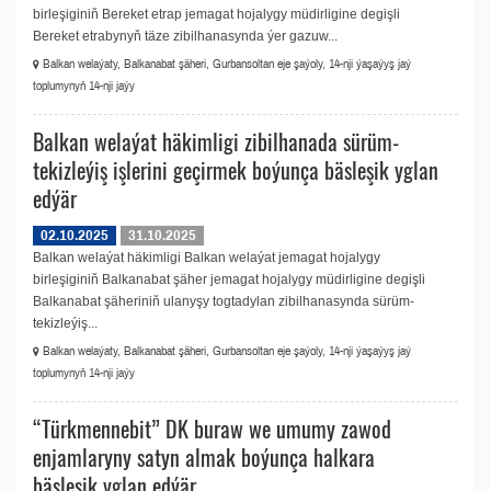
birleşiginiň Bereket etrap jemagat hojalygy müdirligine degişli
Bereket etrabynyň täze zibilhanasynda ýer gazuw...
Balkan welaýaty, Balkanabat şäheri, Gurbansoltan eje şaýoly, 14-nji ýaşaýyş jaý
toplumynyň 14-nji jaýy
Balkan welaýat häkimligi zibilhanada sürüm-
tekizleýiş işlerini geçirmek boýunça bäsleşik yglan
edýär
02.10.2025
31.10.2025
Balkan welaýat häkimligi Balkan welaýat jemagat hojalygy
birleşiginiň Balkanabat şäher jemagat hojalygy müdirligine degişli
Balkanabat şäheriniň ulanyşy togtadylan zibilhanasynda sürüm-
tekizleýiş...
Balkan welaýaty, Balkanabat şäheri, Gurbansoltan eje şaýoly, 14-nji ýaşaýyş jaý
toplumynyň 14-nji jaýy
“Türkmennebit” DK buraw we umumy zawod
enjamlaryny satyn almak boýunça halkara
bäsleşik yglan edýär