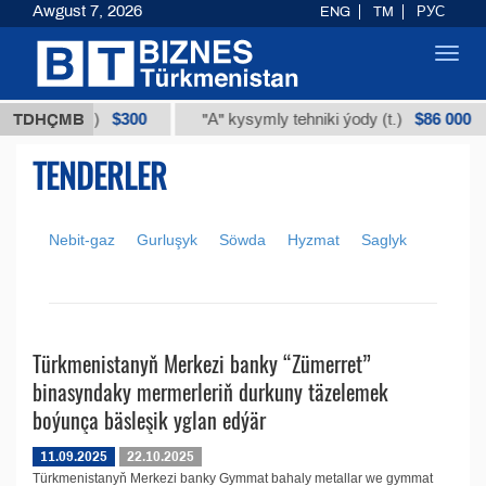
Awgust 7, 2026
ENG
TM
РУС
Toggl
navig
$300
$86 000
 mazudy (t.)
TDHÇMB
"А" kysymly tehniki ýody (t.)
TENDERLER
Nebit-gaz
Gurluşyk
Söwda
Hyzmat
Saglyk
Türkmenistanyň Merkezi banky “Zümerret”
binasyndaky mermerleriň durkuny täzelemek
boýunça bäsleşik yglan edýär
11.09.2025
22.10.2025
Türkmenistanyň Merkezi banky Gymmat bahaly metallar we gymmat