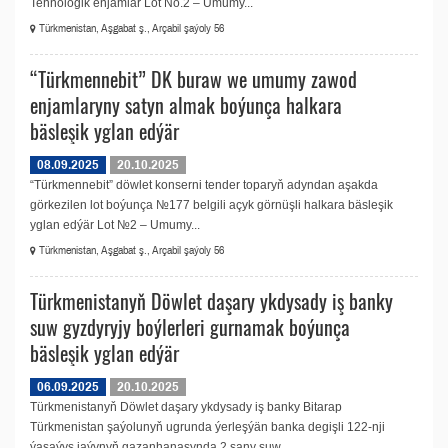
Tehnologik enjamlar Lot No.2 – Umumy...
Türkmenistan, Aşgabat ş., Arçabil şaýoly 56
“Türkmennebit” DK buraw we umumy zawod
enjamlaryny satyn almak boýunça halkara
bäsleşik yglan edýär
08.09.2025
20.10.2025
“Türkmennebit” döwlet konserni tender toparyň adyndan aşakda
görkezilen lot boýunça №177 belgili açyk görnüşli halkara bäsleşik
yglan edýär Lot №2 – Umumy...
Türkmenistan, Aşgabat ş., Arçabil şaýoly 56
Türkmenistanyň Döwlet daşary ykdysady iş banky
suw gyzdyryjy boýlerleri gurnamak boýunça
bäsleşik yglan edýär
06.09.2025
20.10.2025
Türkmenistanyň Döwlet daşary ykdysady iş banky Bitarap
Türkmenistan şaýolunyň ugrunda ýerleşýän banka degişli 122-nji
ýaşaýyş jaýynyň gazanhanasynda 2 sany suw...