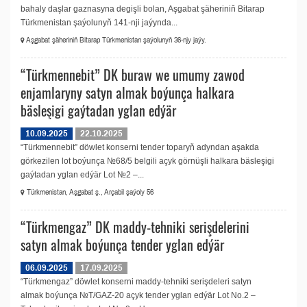
bahaly daşlar gaznasyna degişli bolan, Aşgabat şäheriniň Bitarap
Türkmenistan şaýolunyň 141-nji jaýynda...
Aşgabat şäheriniň Bitarap Türkmenistan şaýolunyň 36-njy jaýy.
“Türkmennebit” DK buraw we umumy zawod
enjamlaryny satyn almak boýunça halkara
bäsleşigi gaýtadan yglan edýär
10.09.2025
22.10.2025
“Türkmennebit” döwlet konserni tender toparyň adyndan aşakda
görkezilen lot boýunça №68/5 belgili açyk görnüşli halkara bäsleşigi
gaýtadan yglan edýär Lot №2 –...
Türkmenistan, Aşgabat ş., Arçabil şaýoly 56
“Türkmengaz” DK maddy-tehniki serişdelerini
satyn almak boýunça tender yglan edýär
06.09.2025
17.09.2025
“Türkmengaz” döwlet konserni maddy-tehniki serişdeleri satyn
almak boýunça №T/GAZ-20 açyk tender yglan edýär Lot No.2 –