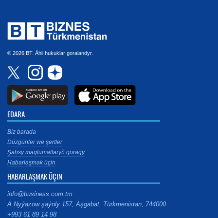
© 2026 BT. Ähli hukuklar goralandyr.
EDARA
Biz barada
Düzgünler we şertler
Şahsy maglumatlaryň goragy
Habarlaşmak üçin
HABARLAŞMAK ÜÇIN
info@business.com.tm
A.Nyýazow şaýoly 157, Aşgabat, Türkmenistan, 744000
+993 61 89 14 98