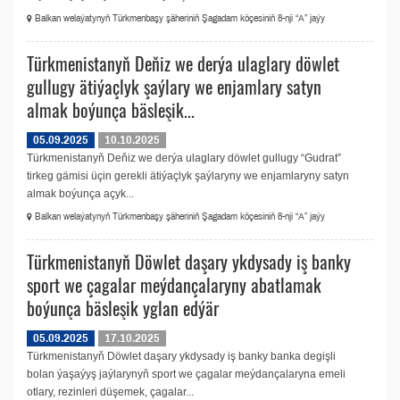
Balkan welaýatynyň Türkmenbaşy şäheriniň Şagadam köçesiniň 8-nji “А” jaýy
Türkmenistanyň Deňiz we derýa ulaglary döwlet
gullugy ätiýaçlyk şaýlary we enjamlary satyn
almak boýunça bäsleşik...
05.09.2025
10.10.2025
Türkmenistanyň Deňiz we derýa ulaglary döwlet gullugy “Gudrat”
tirkeg gämisi üçin gerekli ätiýaçlyk şaýlaryny we enjamlaryny satyn
almak boýunça açyk...
Balkan welaýatynyň Türkmenbaşy şäheriniň Şagadam köçesiniň 8-nji “А” jaýy
Türkmenistanyň Döwlet daşary ykdysady iş banky
sport we çagalar meýdançalaryny abatlamak
boýunça bäsleşik yglan edýär
05.09.2025
17.10.2025
Türkmenistanyň Döwlet daşary ykdysady iş banky banka degişli
bolan ýaşaýyş jaýlarynyň sport we çagalar meýdançalaryna emeli
otlary, rezinleri düşemek, çagalar...