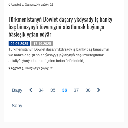
Aşgabat ş, Garaşsyzlyk şaýoly, 32
Türkmenistanyň Döwlet daşary ykdysady iş banky
baş binasynyň töweregini abatlamak boýunça
bäsleşik yglan edýär
05.09.2025
17.10.2025
Türkmenistanyň Döwlet daşary ykdysady iş banky baş binasynyň
we banka degişli bolan ýaşaýyş jaýlarynyň daş-töweregindäki
asfaltyň, ýanýodalara düşelen beton örtükleriniň,...
Aşgabat ş, Garaşsyzlyk şaýoly, 32
Başy
34
35
36
37
38
Soňy