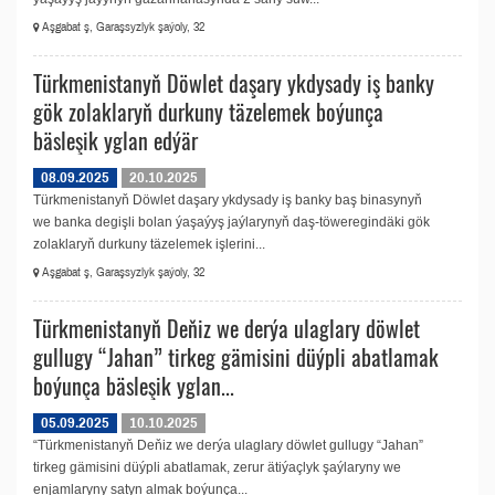
Aşgabat ş, Garaşsyzlyk şaýoly, 32
Türkmenistanyň Döwlet daşary ykdysady iş banky
gök zolaklaryň durkuny täzelemek boýunça
bäsleşik yglan edýär
08.09.2025
20.10.2025
Türkmenistanyň Döwlet daşary ykdysady iş banky baş binasynyň
we banka degişli bolan ýaşaýyş jaýlarynyň daş-töweregindäki gök
zolaklaryň durkuny täzelemek işlerini...
Aşgabat ş, Garaşsyzlyk şaýoly, 32
Türkmenistanyň Deňiz we derýa ulaglary döwlet
gullugy “Jahan” tirkeg gämisini düýpli abatlamak
boýunça bäsleşik yglan...
05.09.2025
10.10.2025
“Türkmenistanyň Deňiz we derýa ulaglary döwlet gullugy “Jahan”
tirkeg gämisini düýpli abatlamak, zerur ätiýaçlyk şaýlaryny we
enjamlaryny satyn almak boýunça...