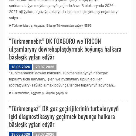
şertnamalaýyn meýdançanyň çaginde A we B bloklarynda 2026–
2027-nji ýyllarda gaz ýataklarynda işlemek üçin ýerasty enjamlary
satyn...
Türkmenistan, ş. Aşgabat, Bitarap Türkmenistan şaýoly, 553/3
“Türkmennebit” DK FOXBORO we TRICON
ulgamlaryny döwrebaplaşdyrmak boýunça halkara
bäsleşik yglan edýär
18.06.2026
29.07.2026
“Türkmennebit” döwlet konserni Türkmenistanynyň nebitgaz
toplumy üçin harytlary, işleri we hyzmatlary üpjün edijileri
(potratçylary) saýlap almak boýunça tender toparynyň adyndan...
Türkmenistan, Aşgabat ş., Arçabil şaýoly 56
“Türkmengaz” DK gaz geçirijileriniň turbalarynyň
içki diagnostikasyny geçirmek boýunça halkara
bäsleşik yglan edýär
18.06.2026
29.07.2026