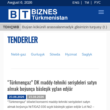
Awgust 6, 2026
ENG
TM
РУС
Toggl
navig
ТМТ
$1
TDHÇMB
Buýan köküniň arassalanmadyk glisirrizin turşusy (t.)
TENDERLER
Nebit-gaz
Gurluşyk
Söwda
Hyzmat
Saglyk
“Türkmengaz” DK maddy-tehniki serişdeleri satyn
almak boýunça bäsleşik yglan edýär
23.06.2026
23.08.2026
“Türkmengaz” döwlet konserni maddy-tehniki serişdeleri satyn
almak boýunça №T/GAZ-030 açyk bäsleşik yglan edýär Lot №2 –