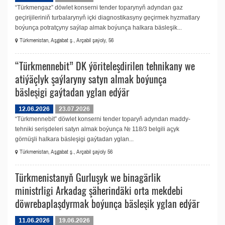
“Türkmengaz” döwlet konserni tender toparynyň adyndan gaz
geçirijileriniň turbalarynyň içki diagnostikasyny geçirmek hyzmatlary
boýunça potratçyny saýlap almak boýunça halkara bäsleşik...
Türkmenistan, Aşgabat ş., Arçabil şaýoly, 56
“Türkmennebit” DK ýöriteleşdirilen tehnikany we
atiýäçlyk şaýlaryny satyn almak boýunça
bäsleşigi gaýtadan yglan edýär
12.06.2026
23.07.2026
“Türkmennebit” döwlet konserni tender toparyň adyndan maddy-
tehniki serişdeleri satyn almak boýunça № 118/3 belgili açyk
görnüşli halkara bäsleşigi gaýtadan yglan...
Türkmenistan, Aşgabat ş., Arçabil şaýoly 56
Türkmenistanyň Gurluşyk we binagärlik
ministrligi Arkadag şäherindäki orta mekdebi
döwrebaplaşdyrmak boýunça bäsleşik yglan edýär
11.06.2026
19.06.2026