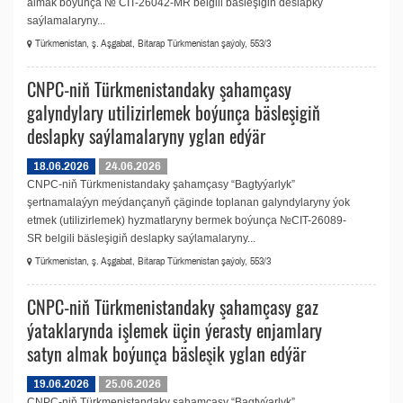
almak boýunça № CIT-26042-MR belgili bäsleşigiň deslapky
saýlamalaryny...
Türkmenistan, ş. Aşgabat, Bitarap Türkmenistan şaýoly, 553/3
CNPC-niň Türkmenistandaky şahamçasy
galyndylary utilizirlemek boýunça bäsleşigiň
deslapky saýlamalaryny yglan edýär
18.06.2026
24.06.2026
CNPC-niň Türkmenistandaky şahamçasy “Bagtyýarlyk”
şertnamalaýyn meýdançanyň çäginde toplanan galyndylaryny ýok
etmek (utilizirlemek) hyzmatlaryny bermek boýunça №CIT-26089-
SR belgili bäsleşigiň deslapky saýlamalaryny...
Türkmenistan, ş. Aşgabat, Bitarap Türkmenistan şaýoly, 553/3
CNPC-niň Türkmenistandaky şahamçasy gaz
ýataklarynda işlemek üçin ýerasty enjamlary
satyn almak boýunça bäsleşik yglan edýär
19.06.2026
25.06.2026
CNPC-niň Türkmenistandaky şahamçasy “Bagtyýarlyk”