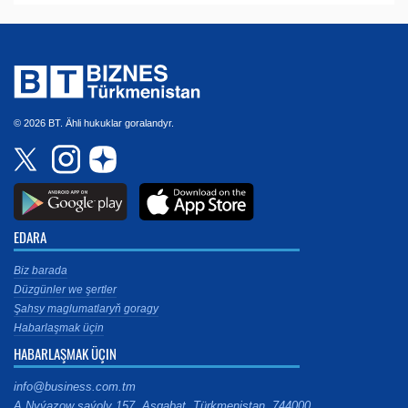
© 2026 BT. Ähli hukuklar goralandyr.
EDARA
Biz barada
Düzgünler we şertler
Şahsy maglumatlaryň goragy
Habarlaşmak üçin
HABARLAŞMAK ÜÇIN
info@business.com.tm
A.Nyýazow şaýoly 157, Aşgabat, Türkmenistan, 744000