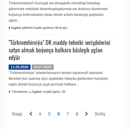
Türkmenistanyň Gurluşyk we binagärlik ministrligi Arkadag
şäherinde mekdebi döwrebaplaşdyrmak we durkuny täzelemek
boýunça kotirowkalary talap etmek arkaly bäsleşigi gaýtadan
yglan...
Aşgabat şäheriniň Arçabil şaýolunyň 84-nji jaýy
"Türkmenhimiýa" DK maddy-tehniki serişdelerini
satyn almak boýunça halkara bäsleşik yglan
edýär
11.06.2026
22.07.2026
“Türkmenhimiýa” döwlet konserni tender toparynyň adyndan
Bereket ýod zawody üçin aşakdaky lotlarda görkezilen harytlary
satyn almak boýunça açyk görnüşli halkara...
Türkmenistan, ş.Aşgabat, Arçabil şaýoly 132
Başy
4
5
6
7
8
Soňy