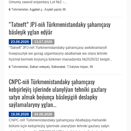
Umumy zawod enjamlary Lot №2 –...
Türkmenistan, Aşgabat ş., Arçabil şaýoly 56
“Tatneft” JPJ-niň Türkmenistandaky şahamçasy
bäsleşik yglan edýär
23.06.2026
13.07.2026
“Tatneft” JPJ-niň Türkmenistandaky şahamçasy awtokranlaryň
howpsuzlyk we gorag ulgamlaryny abatlamak we olara tehniki
hyzmat bermek boýunça türkmen manadynda №2026/32 belgili...
Türkmenistan, Balkan welaýaty, Balkanabat, T.Satylow köçesi, 59
CNPC-niň Türkmenistandaky şahamçasy
kebşirleýiş işlerinde ulanylýan tehniki gazlary
satyn almak boýunça bäsleşigiň deslapky
saýlamalaryny yglan...
18.06.2026
24.06.2026
CNPC-niň Türkmenistandaky şahamçasy Аbatlaýyş-mehaniki
bölümi üçin kebşirleýiş işlerinde ulanylýan tehniki gazlary satyn