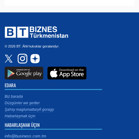
© 2026 BT. Ähli hukuklar goralandyr.
EDARA
Biz barada
Düzgünler we şertler
Şahsy maglumatlaryň goragy
Habarlaşmak üçin
HABARLAŞMAK ÜÇIN
info@business.com.tm