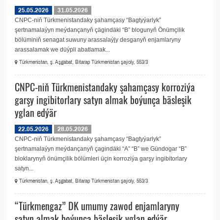
25.05.2026
31.05.2026
CNPC-niň Türkmenistandaky şahamçasy “Bagtyýarlyk”
şertnamalaýyn meýdançanyň çägindäki “B” blogunyň Önümçilik
bölüminiň senagat suwuny arassalaýjy desganyň enjamlaryny
arassalamak we düýpli abatlamak...
Türkmenistan, ş. Aşgabat, Bitarap Türkmenistan şaýoly, 553/3
CNPC-niň Türkmenistandaky şahamçasy korroziýa
garşy ingibitorlary satyn almak boýunça bäsleşik
yglan edýär
22.05.2026
28.05.2026
CNPC-niň Türkmenistandaky şahamçasy “Bagtyýarlyk”
şertnamalaýyn meýdançanyň çagindäki “A” “B” we Gündogar “B”
bloklarynyň önümçilik bölümleri üçin korroziýa garşy ingibitorlary
satyn...
Türkmenistan, ş. Aşgabat, Bitarap Türkmenistan şaýoly, 553/3
“Türkmengaz” DK umumy zawod enjamlaryny
satyn almak boýunça bäsleşik yglan edýär