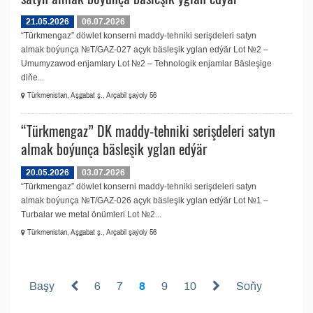
21.05.2026
06.07.2026
“Türkmengaz” döwlet konserni maddy-tehniki serişdeleri satyn
almak boýunça №T/GAZ-027 açyk bäsleşik yglan edýär Lot №2 –
Umumyzawod enjamlary Lot №2 – Tehnologik enjamlar Bäsleşige
diňe...
Türkmenistan, Aşgabat ş., Arçabil şaýoly 56
“Türkmengaz” DK maddy-tehniki serişdeleri satyn
almak boýunça bäsleşik yglan edýär
20.05.2026
03.07.2026
“Türkmengaz” döwlet konserni maddy-tehniki serişdeleri satyn
almak boýunça №T/GAZ-026 açyk bäsleşik yglan edýär Lot №1 –
Turbalar we metal önümleri Lot №2...
Türkmenistan, Aşgabat ş., Arçabil şaýoly 56
Başy
6
7
8
9
10
Soňy