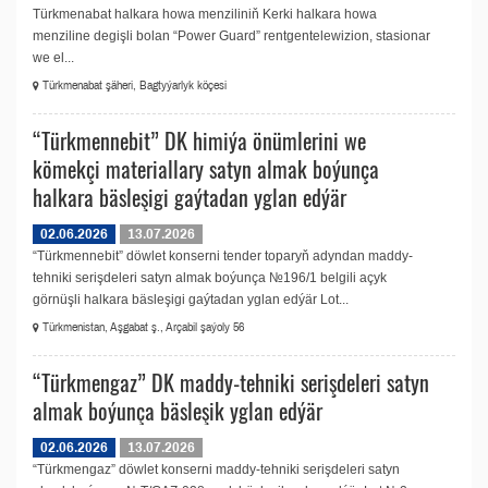
Türkmenabat halkara howa menziliniň Kerki halkara howa
menziline degişli bolan “Power Guard” rentgentelewizion, stasionar
we el...
Türkmenabat şäheri, Bagtyýarlyk köçesi
“Türkmennebit” DK himiýa önümlerini we
kömekçi materiallary satyn almak boýunça
halkara bäsleşigi gaýtadan yglan edýär
02.06.2026
13.07.2026
“Türkmennebit” döwlet konserni tender toparyň adyndan maddy-
tehniki serişdeleri satyn almak boýunça №196/1 belgili açyk
görnüşli halkara bäsleşigi gaýtadan yglan edýär Lot...
Türkmenistan, Aşgabat ş., Arçabil şaýoly 56
“Türkmengaz” DK maddy-tehniki serişdeleri satyn
almak boýunça bäsleşik yglan edýär
02.06.2026
13.07.2026
“Türkmengaz” döwlet konserni maddy-tehniki serişdeleri satyn