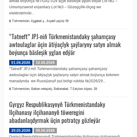
almak boýunça №T/GAZ-028 açyk bäsleşik yglan edýär Lot №2 –
Umumyzawod enjamlary Lot №3 – Gözegçilik-ölçeg we
elektrotehniki...
Türkmenistan, Aşgabat ş., Arçabil şaýoly 56
“Tatneft” JPJ-niň Türkmenistandaky şahamçasy
awtoulaglar üçin ätiýaçlyk şaýlaryny satyn almak
boýunça bäsleşik yglan edýär
01.06.2026
12.06.2026
“Tatneft” JPJ-niň Türkmenistandaky şahamçasy şahamçasy
awtoulaglar üçin ätiýaçlyk şaýlaryny satyn almak boýunça türkmen
manadynda we Russiýanyň pul birligi rublda №2026/29...
Türkmenistan, Balkan welaýaty, Balkanabat, T.Satylow köçesi, 59
Gyrgyz Respublikasynyň Türkmenistandaky
Ilçihanasy ilçihananyň töweregini
abadanlaşdyrmak üçin potratçy gözleýär
29.05.2026
09.06.2026
Gyrgyz Respublikasynyň Türkmenistandaky Ilçihanasy ilçihananyň