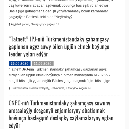
daş töweregini abadanlaşdyrmak boýunça bäsleşik yglan edýär
Bäsleşige gatnaşmaga degişli ygtyýarnamasy bolan kärhanalar
çagyrylýar. Bäsleşik teklipleri “Neýtralnyý...
Aşgabat şäheri, Garaşsyzlyk şaýoly, 17
“Tatneft” JPJ-niň Türkmenistandaky şahamçasy
gaplanan agyz suwy bilen üpjün etmek boýunça
tender yglan edýär
26.05.2026
11.06.2026
“Tatneft” JPJ-niň Türkmenistandaky şahamçasy gaplanan agyz
suwy bilen üpjün etmek boýunça türkmen manadynda №2026/27
belgili bäsleşik yglan edýär Bäsleşige gatnaşmak üçin: bäsleşige...
Türkmenistan, Balkan welaýaty, Balkanabat, T.Satylow köçesi, 59
CNPC-niň Türkmenistandaky şahamçasy suwuny
arassalaýjy desganyň enjamlaryny abatlamak
boýunça bäsleşigiň deslapky saýlamalaryny yglan
edýär