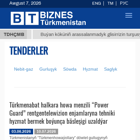
Awgust 7, 2026
ENG
TM
РУС
Toggl
navig
37,8 ТМТ
TDHÇMB
Buýan köküniň arassalanmadyk glisirrizin turşusy (
TENDERLER
Nebit-gaz
Gurluşyk
Söwda
Hyzmat
Saglyk
Türkmenabat halkara howa menzili “Power
Guard” rentgentelewizion enjamlaryna tehniki
hyzmat bermek boýunça bäsleşigi uzaldýar
03.06.2026
10.07.2026
Türkmenistanyň “Türkmenhowaýollary” döwlet gullugynyň