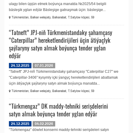
ulagy bilen üpjün etmek boýunça manatda №2025/54 belgili
bäsleşik yglan edýär Bäsleşige gatnaşmak üçin: bäsleşige...
Türkmenistan, Balkan welaýaty, Balkanabat, T.Satylow köçesi, 59
“Tatneft” JPJ-niň Türkmenistandaky şahamçasy
“Caterpillar” hereketlendirijileri üçin ätiýaçlyk
şaýlaryny satyn almak boýunça tender yglan
edýär
24.12.2025
07.01.2026
“Tatneft” JPJ-niň Türkmenistandaky şahamçasy "Caterpillar C27" we
"Caterpillar-3406" kysymly içki ýangyç hereketlendirijileri abatlamak
üçin ätiýaçlyk şaýlaryny satyn almak boýunça manatda...
Türkmenistan, Balkan welaýaty, Balkanabat, T.Satylow köçesi, 59
“Türkmengaz” DK maddy-tehniki serişdelerini
satyn almak boýunça tender yglan edýär
24.12.2025
04.02.2026
“Türkmengaz” döwlet konserni maddy-tehniki serişdeleri satyn