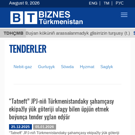
Awgust 9, 2026
ENG
TM
РУС
Toggl
navig
ТМТ
$1
TDHÇMB
Buýan köküniň arassalanmadyk glisirrizin turşusy (t.)
TENDERLER
Nebit-gaz
Gurluşyk
Söwda
Hyzmat
Saglyk
“Tatneft” JPJ-niň Türkmenistandaky şahamçasy
ekipažly ýük göteriji ulagy bilen üpjün etmek
boýunça tender yglan edýär
25.12.2025
05.01.2026
“Tatneft” JPJ-niň Türkmenistandaky şahamçasy ekipažly ýük göteriji