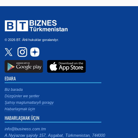
© 2026 BT. Ähli hukuklar goralandyr.
EDARA
Biz barada
Düzgünler we şertler
Şahsy maglumatlaryň goragy
Habarlaşmak üçin
HABARLAŞMAK ÜÇIN
info@business.com.tm
A.Nyýazow şaýoly 157, Aşgabat, Türkmenistan, 744000