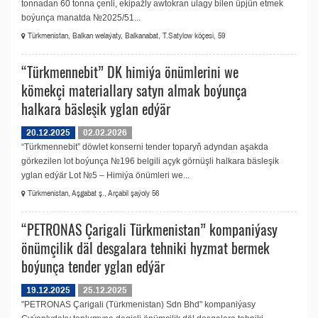
tonnadan 60 tonna çenli, ekipažly awtokran ulagy bilen üpjün etmek
boýunça manatda №2025/51...
Türkmenistan, Balkan welaýaty, Balkanabat, T.Satylow köçesi, 59
“Türkmennebit” DK himiýa önümlerini we
kömekçi materiallary satyn almak boýunça
halkara bäsleşik yglan edýär
20.12.2025
02.02.2026
“Türkmennebit” döwlet konserni tender toparyň adyndan aşakda
görkezilen lot boýunça №196 belgili açyk görnüşli halkara bäsleşik
yglan edýär Lot №5 – Himiýa önümleri we...
Türkmenistan, Aşgabat ş., Arçabil şaýoly 56
“PETRONAS Çarigali Türkmenistan” kompaniýasy
önümçilik däl desgalara tehniki hyzmat bermek
boýunça tender yglan edýär
19.12.2025
25.12.2025
"PETRONAS Çarigali (Türkmenistan) Sdn Bhd" kompaniýasy