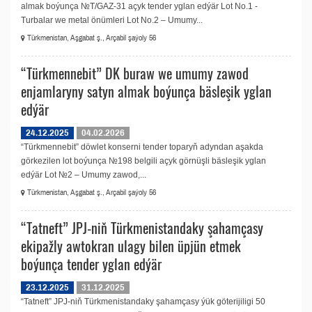
almak boýunça №T/GAZ-31 açyk tender yglan edýär Lot No.1 -
Turbalar we metal önümleri Lot No.2 – Umumy...
Türkmenistan, Aşgabat ş., Arçabil şaýoly 56
“Türkmennebit” DK buraw we umumy zawod
enjamlaryny satyn almak boýunça bäsleşik yglan
edýär
24.12.2025
04.02.2026
“Türkmennebit” döwlet konserni tender toparyň adyndan aşakda
görkezilen lot boýunça №198 belgili açyk görnüşli bäsleşik yglan
edýär Lot №2 – Umumy zawod,...
Türkmenistan, Aşgabat ş., Arçabil şaýoly 56
“Tatneft” JPJ-niň Türkmenistandaky şahamçasy
ekipažly awtokran ulagy bilen üpjün etmek
boýunça tender yglan edýär
23.12.2025
31.12.2025
“Tatneft” JPJ-niň Türkmenistandaky şahamçasy ýük göterijiligi 50