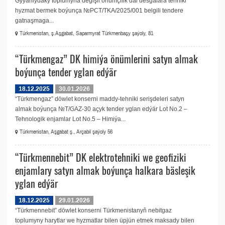
Gyýanlydaky toplumyna degişli önümçilik däl desgalara tehniki
hyzmat bermek boýunça №PCT/TKA/2025/001 belgili tendere
gatnaşmaga...
Türkmenistan, ş.Aşgabat, Saparmyrat Türkmenbaşy şaýoly, 81
“Türkmengaz” DK himiýa önümlerini satyn almak
boýunça tender yglan edýär
18.12.2025
30.01.2026
“Türkmengaz” döwlet konserni maddy-tehniki serişdeleri satyn
almak boýunça №T/GAZ-30 açyk tender yglan edýär Lot No.2 –
Tehnologik enjamlar Lot No.5 – Himiýa...
Türkmenistan, Aşgabat ş., Arçabil şaýoly 56
“Türkmennebit” DK elektrоtehniki we geofiziki
enjamlary satyn almak boýunça halkara bäsleşik
yglan edýär
18.12.2025
29.01.2026
“Türkmennebit” döwlet konserni Türkmenistanyň nebitgaz
toplumyny harytlar we hyzmatlar bilen üpjün etmek maksady bilen