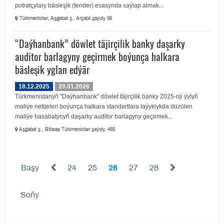
potratçylary bäsleşik (tender) esasynda saýlap almak...
Türkmenistan, Aşgabat ş., Arçabil şaýoly 56
“Daýhanbank” döwlet täjirçilik banky daşarky
auditor barlagyny geçirmek boýunça halkara
bäsleşik yglan edýär
18.12.2025
29.01.2026
Türkmenistanyň ''Daýhanbank'' döwlet täjirçilik banky 2025-nji ýylyň
maliýe netijeleri boýunça halkara standartlara laýyklykda düzülen
maliýe hasabatynyň daşarky auditor barlagyny geçirmek...
Aşgabat ş., Bitarap Türkmenistan şaýoly, 465
Başy
24
25
26
27
28
Soňy