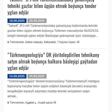
tehniki gazlar bilen üpjün etmek boýunça tender
yglan edýär
18.08.2025
29.08.2025
“Tatneft” JPJ-niň Türkmenistandaky şahamçasy ballonlarda tehniki
gazlar bilen üpjün etmek boýunça Türkmen manadynda №2025/31
belgili bäsleşik yglan edýär Bäsleşige gatnaşmak üçin: bäsleşige...
Türkmenistan, Balkan welaýaty, Balkanabat, T.Satylow köçesi, 59
“Türkmengeologiýa” DK ýöriteleşdirilen tehnikany
satyn almak boýunça halkara bäsleşigi gaýtadan
yglan edýär
14.08.2025
24.09.2025
“Türkmengeologiýa” döwlet korporasiýasy Türkmenistanyň nebitgaz
toplumyny harytlar bilen üpjün edijileri bäsleşik (tender) esasynda
kesgitleýän toparyň adyndan maddy-tehniki serişdeleri satyn
almak...
Türkmenistan, Aşgabat ş., Arçabil şaýoly 56