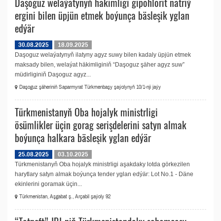
Daşoguz welaýatynyň häkimligi gipohlorit natriý
ergini bilen üpjün etmek boýunça bäsleşik yglan
edýär
30.08.2025
18.09.2025
Daşoguz welaýatynyň ilatyny agyz suwy bilen kadaly üpjün etmek
maksady bilen, welaýat häkimliginiň “Daşoguz şäher agyz suw”
müdirliginiň Daşoguz agyz...
Daşoguz şäheriniň Saparmyrat Türkmenbaşy şaýolynyň 10/1-nji jaýy
Türkmenistanyň Oba hojalyk ministrligi
ösümlikler üçin gorag serişdelerini satyn almak
boýunça halkara bäsleşik yglan edýär
25.08.2025
03.10.2025
Türkmenistanyň Oba hojalyk ministrligi aşakdaky lotda görkezilen
harytlary satyn almak boýunça tender yglan edýär: Lot No.1 - Däne
ekinlerini goramak üçin...
Türkmenistan, Aşgabat ş., Arçabil şaýoly 92