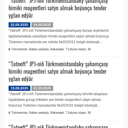
“Tatneft” JPJ-niň Türkmenistandaky şahamçasy
himiki reagentleri satyn almak boýunça tender
yglan edýär
22.08.2025
04.09.2025
“Tatneft” JPJ-niň Türkmenistandaky şahamçasy buraw erginlerini
taýýarlamakda ulanylýan himiki reagentleri satyn almak boýunça
Türkmen manadynda we rublda №2025/31 belgili bäsleşik...
Türkmenistan, Balkan welaýaty, Balkanabat, T.Satylow köçesi, 59
“Tatneft” JPJ-niň Türkmenistandaky şahamçasy
himiki reagentleri satyn almak boýunça tender
yglan edýär
19.08.2025
01.09.2025
“Tatneft” JPJ-niň Türkmenistandaky şahamçasy tehniki talaplara
laýyklykda gorag örtükleri we himiki reagentleri satyn almak
boýunça Türkmen manadynda №2025/32 belgili bäsleşik...
Türkmenistan, Balkan welaýaty, Balkanabat, T.Satylow köçesi, 59
“Tatneft” JPJ-niň Türkmenistandaky şahamçasy