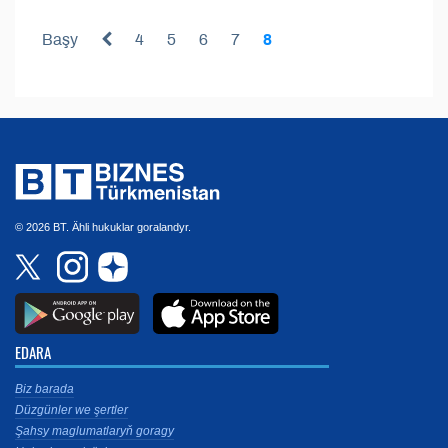
Başy
4
5
6
7
8
© 2026 BT. Ähli hukuklar goralandyr.
EDARA
Biz barada
Düzgünler we şertler
Şahsy maglumatlaryň goragy