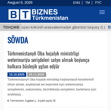
Awgust 6, 2026
ENG
TM
РУС
Toggl
navig
МТ
$12
TDHÇMB
Buýan köküniň arassalanmadyk glisirrizin turşusy (t.)
SÖWDA
Türkmenistanyň Oba hojalyk ministrligi
weterinariýa serişdeleri satyn almak boýunça
halkara bäsleşik yglan edýär
15.10.2025
25.11.2025
Türkmenistanyň Oba hojalyk ministrligi haýwanlaryň keselleriniň
öňüni almak, anyklamak we bejermek üçin weterenariýa
serişdelerini, waksinalary, dezinfeksiýa serişdeleri, barlahana üçin
anyklaýyş...
Türkmenistan, Aşgabat ş., Arçabil şaýoly 92