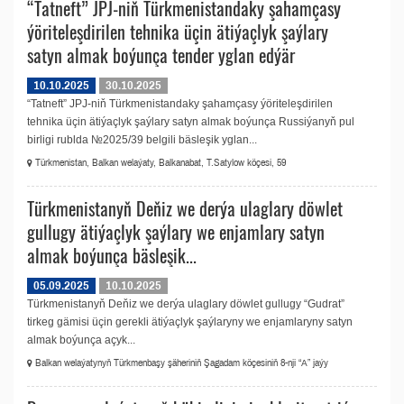
“Tatneft” JPJ-niň Türkmenistandaky şahamçasy
ýöriteleşdirilen tehnika üçin ätiýaçlyk şaýlary
satyn almak boýunça tender yglan edýär
10.10.2025
30.10.2025
“Tatneft” JPJ-niň Türkmenistandaky şahamçasy ýöriteleşdirilen
tehnika üçin ätiýaçlyk şaýlary satyn almak boýunça Russiýanyň pul
birligi rublda №2025/39 belgili bäsleşik yglan...
Türkmenistan, Balkan welaýaty, Balkanabat, T.Satylow köçesi, 59
Türkmenistanyň Deňiz we derýa ulaglary döwlet
gullugy ätiýaçlyk şaýlary we enjamlary satyn
almak boýunça bäsleşik...
05.09.2025
10.10.2025
Türkmenistanyň Deňiz we derýa ulaglary döwlet gullugy “Gudrat”
tirkeg gämisi üçin gerekli ätiýaçlyk şaýlaryny we enjamlaryny satyn
almak boýunça açyk...
Balkan welaýatynyň Türkmenbaşy şäheriniň Şagadam köçesiniň 8-nji “А” jaýy