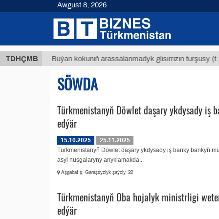
Awgust 8, 2026
ТМТ
$1
TDHÇMB
Buýan köküniň arassalanmadyk glisirrizin turşusy (t.)
SÖWDA
Türkmenistanyň Döwlet daşary ykdysady iş b
edýär
15.10.2025
25.11.2025
Türkmenistanyň Döwlet daşary ykdysady iş banky bankyň müşd
asyl nusgalaryny anyklamakda...
Aşgabat ş, Garaşsyzlyk şaýoly, 32
Türkmenistanyň Oba hojalyk ministrligi weter
edýär