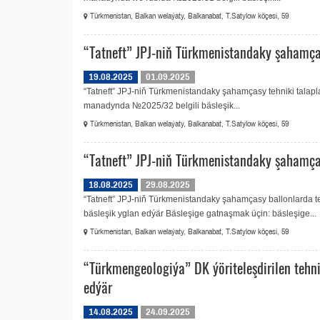
Türkmenistan, Balkan welaýaty, Balkanabat, T.Satylow köçesi, 59
“Tatneft” JPJ-niň Türkmenistandaky şahamça
19.08.2025
01.09.2025
“Tatneft” JPJ-niň Türkmenistandaky şahamçasy tehniki talapl
manadynda №2025/32 belgili bäsleşik...
Türkmenistan, Balkan welaýaty, Balkanabat, T.Satylow köçesi, 59
“Tatneft” JPJ-niň Türkmenistandaky şahamças
18.08.2025
29.08.2025
“Tatneft” JPJ-niň Türkmenistandaky şahamçasy ballonlarda 
bäsleşik yglan edýär Bäsleşige gatnaşmak üçin: bäsleşige...
Türkmenistan, Balkan welaýaty, Balkanabat, T.Satylow köçesi, 59
“Türkmengeologiýa” DK ýöriteleşdirilen tehn
edýär
14.08.2025
24.09.2025