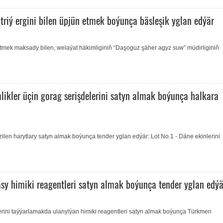
triý ergini bilen üpjün etmek boýunça bäsleşik yglan edýär
tmek maksady bilen, welaýat häkimliginiň “Daşoguz şäher agyz suw” müdirliginiň
likler üçin gorag serişdelerini satyn almak boýunça halkara
ilen harytlary satyn almak boýunça tender yglan edýär: Lot No.1 - Däne ekinlerini
sy himiki reagentleri satyn almak boýunça tender yglan edýä
rini taýýarlamakda ulanylýan himiki reagentleri satyn almak boýunça Türkmen