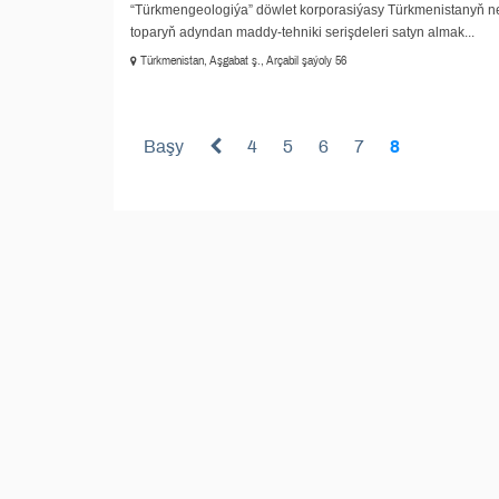
“Türkmengeologiýa” döwlet korporasiýasy Türkmenistanyň nebi
toparyň adyndan maddy-tehniki serişdeleri satyn almak...
Türkmenistan, Aşgabat ş., Arçabil şaýoly 56
Başy
4
5
6
7
8