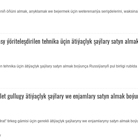
iniň öňüni almak, anyklamak we bejermek üçin weterenariýa serişdelerini, waksinal
 ýöriteleşdirilen tehnika üçin ätiýaçlyk şaýlary satyn alma
n tehnika üçin ätiýaçlyk şaýlary satyn almak boýunça Russiýanyň pul birligi rublda
let gullugy ätiýaçlyk şaýlary we enjamlary satyn almak boýu
at” tirkeg gämisi üçin gerekli ätiýaçlyk şaýlaryny we enjamlaryny satyn almak bo
y