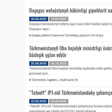
Daşoguz welaýatynyň häkimligi gipohlorit na
30.08.2025
18.09.2025
Daşoguz welaýatynyň ilatyny agyz suwy bilen kadaly üpjün e
Daşoguz agyz...
Daşoguz şäheriniň Saparmyrat Türkmenbaşy şaýolynyň 10/1-nji jaýy
Türkmenistanyň Oba hojalyk ministrligi ösüm
bäsleşik yglan edýär
25.08.2025
03.10.2025
Türkmenistanyň Oba hojalyk ministrligi aşakdaky lotda görkez
goramak üçin...
Türkmenistan, Aşgabat ş., Arçabil şaýoly 92
“Tatneft” JPJ-niň Türkmenistandaky şahamça
22.08.2025
04.09.2025
“Tatneft” JPJ-niň Türkmenistandaky şahamçasy buraw erginle
manadynda we rublda №2025/31 belgili bäsleşik...