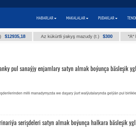
HABARLAR
MAKALALAR
PUDAKLAR
TEND
2935,18
$300
Az kükürtli ýakyş mazudy (t.)
"А" kysym
anky pul sanaýjy enjamlary satyn almak boýunça bäsleşik yg
erilerinden milli manadymyzda we daşary ýurt walýutalarynda gelýän pul birlikle
inariýa serişdeleri satyn almak boýunça halkara bäsleşik yg