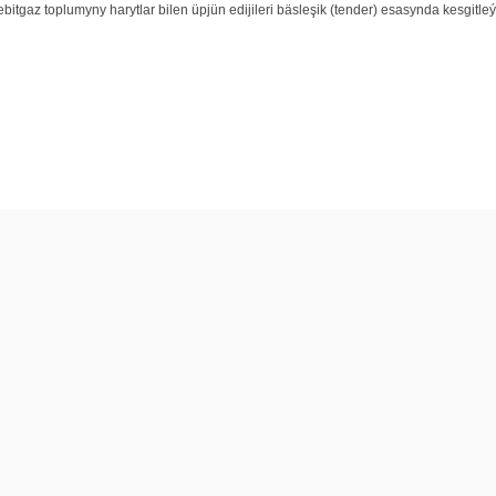
tgaz toplumyny harytlar bilen üpjün edijileri bäsleşik (tender) esasynda kesgitle