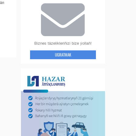
ýän
Biznes täzelikleriňizi bize ýollaň!
UGRATMAK