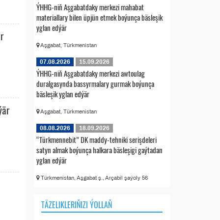
ÝHHG-niň Aşgabatdaky merkezi mahabat
materiallary bilen üpjün etmek boýunça bäsleşik
yglan edýär
r
Aşgabat, Türkmenistan
07.08.2026
15.09.2026
ÝHHG-niň Aşgabatdaky merkezi awtoulag
duralgasynda bassyrmalary gurmak boýunça
bäsleşik yglan edýär
ýär
Aşgabat, Türkmenistan
08.08.2026
18.09.2026
“Türkmennebit” DK maddy-tehniki serişdeleri
satyn almak boýunça halkara bäsleşigi gaýtadan
yglan edýär
Türkmenistan, Aşgabat ş., Arçabil şaýoly 56
TÄZELIKLERIŇIZI ÝOLLAŇ