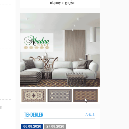
ulgamyna geçýär
r
TENDERLER
ÄHLISI
06.08.2026
27.08.2026