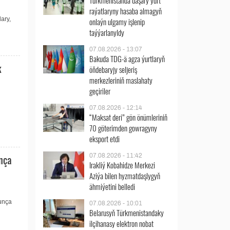
Türkmenistanda daşary ýurt
raýatlaryny hasaba almagyň
ary,
onlaýn ulgamy işlenip
taýýarlanyldy
07.08.2026 - 13:07
Bakuda TDG-ä agza ýurtlaryň
k
öňdebaryjy seljeriş
merkezleriniň maslahaty
geçiriler
07.08.2026 - 12:14
“Maksat deri” gön önümleriniň
70 göterimden gowragyny
eksport etdi
nça
07.08.2026 - 11:42
Irakliý Kobahidze Merkezi
Aziýa bilen hyzmatdaşlygyň
ähmiýetini belledi
ýunça
07.08.2026 - 10:01
Belarusyň Türkmenistandaky
ilçihanasy elektron nobat