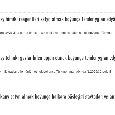
sy himiki reagentleri satyn almak boýunça tender yglan edýä
ara laýyklykda gorag örtükleri we himiki reagentleri satyn almak boýunça Türkmen
y tehniki gazlar bilen üpjün etmek boýunça tender yglan ed
tehniki gazlar bilen üpjün etmek boýunça Türkmen manadynda №2025/31 belgili
ikany satyn almak boýunça halkara bäsleşigi gaýtadan yglan