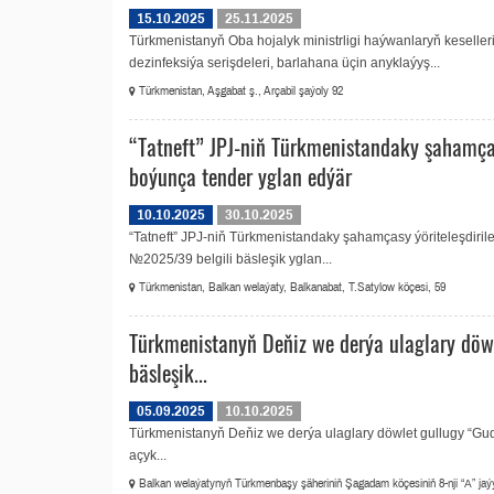
15.10.2025
25.11.2025
Türkmenistanyň Oba hojalyk ministrligi haýwanlaryň keseller
dezinfeksiýa serişdeleri, barlahana üçin anyklaýyş...
Türkmenistan, Aşgabat ş., Arçabil şaýoly 92
“Tatneft” JPJ-niň Türkmenistandaky şahamçasy
boýunça tender yglan edýär
10.10.2025
30.10.2025
“Tatneft” JPJ-niň Türkmenistandaky şahamçasy ýöriteleşdirile
№2025/39 belgili bäsleşik yglan...
Türkmenistan, Balkan welaýaty, Balkanabat, T.Satylow köçesi, 59
Türkmenistanyň Deňiz we derýa ulaglary döw
bäsleşik...
05.09.2025
10.10.2025
Türkmenistanyň Deňiz we derýa ulaglary döwlet gullugy “Gudr
açyk...
Balkan welaýatynyň Türkmenbaşy şäheriniň Şagadam köçesiniň 8-nji “А” jaý