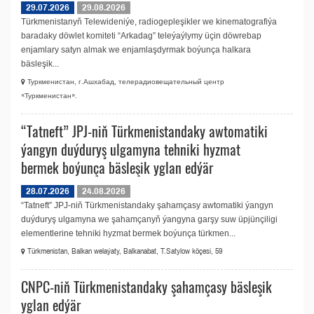
29.07.2026
29.08.2026
Türkmenistanyň Telewideniýe, radio­gepleşikler we kinematografiýa
baradaky döwlet komiteti “Arkadag” teleýaýlymy üçin döwrebap
enjamlary satyn almak we enjamlaşdyrmak boýunça halkara
bäsleşik...
Туркменистан, г.Ашхабад, телерадио­вещательный центр
«Туркменистан».
“Tatneft” JPJ-niň Türkmenistandaky awtomatiki
ýangyn duýduryş ulgamyna tehniki hyzmat
bermek boýunça bäsleşik yglan edýär
28.07.2026
24.08.2026
“Tatneft” JPJ-niň Türkmenistandaky şahamçasy awtomatiki ýangyn
duýduryş ulgamyna we şahamçanyň ýangyna garşy suw üpjünçiligi
elementlerine tehniki hyzmat bermek boýunça türkmen...
Türkmenistan, Balkan welaýaty, Balkanabat, T.Satylow köçesi, 59
CNPC-niň Türkmenistandaky şahamçasy bäsleşik
yglan edýär