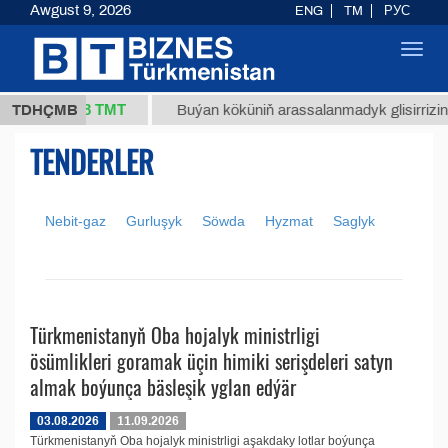
Awgust 9, 2026
ENG
TM
РУС
Toggl
navig
37,8 ТМТ
 (kg.)
TDHÇMB
Buýan köküniň arassalanmadyk glisirrizin tu
TENDERLER
Nebit-gaz
Gurluşyk
Söwda
Hyzmat
Saglyk
Türkmenistanyň Oba hojalyk ministrligi
ösümlikleri goramak üçin himiki serişdeleri satyn
almak boýunça bäsleşik yglan edýär
03.08.2026
11.09.2026
Türkmenistanyň Oba hojalyk ministrligi aşakdaky lotlar boýunça