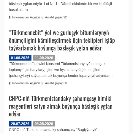
bäsleşik yglan edýär: Lot No.1 - Däneli ekinlerde bir we iki ülüşli
haşal otlara...
Türkmenistan, Aşgabat ş., Arçabil şaýoly 92
“Türkmennebit” ýol we gurluşyk bitumlarynyň
önümçiligini kämilleşdirmek üçin teklipleri işläp
taýýarlamak boýunça bäsleşik yglan edýär
01.08.2026
11.09.2026
“Türkmennebit” döwlet konserni Türkmenistanynyň nebitgaz
toplumy üçin harytlary, işleri we hyzmatlary üpjün edijileri
(potratçylary) saýlap almak boýunça tender toparynyň adyndan...
Türkmenistan, Aşgabat ş., Arçabil şaýoly 56
CNPC-niň Türkmenistandaky şahamçasy himiki
reagentleri satyn almak boýunça bäsleşik yglan
edýär
29.07.2026
04.08.2026
CNPC-niň Türkmenistandaky şahamçasy “Bagtyýarlyk”