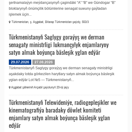
şertnamalaýyn meýdançasynyň çagindäki “A” “B” we Gündogar “B”
bloklarynyň önümçilik bölümlerine senagat suwuny gaýtadan
işlemek üçin...
Türkmenistan, ş. Aşgabat, Bitarap Türkmenistan şaýoly, 553/3
Türkmenistanyň Saglygy goraýyş we derman
senagaty ministrligi lukmançylyk enjamlaryny
satyn almak boýunça bäsleşik yglan edýär
29.07.2026
27.08.2026
Türkmenistanyň Saglygy goraýyş we derman senagaty ministrligi
aşakdaky lotda görkezilen harytlary satyn almak boýunça bäsleşik
yglan edýär Lot №5 — Türkmenistanyň...
Aşgabat şäheriniň Arçabil şaýolunyň 20-nji jaýy
Türkmenistanyň Telewideniýe, radio­gepleşikler we
kinematografiýa baradaky döwlet komiteti
enjamlary satyn almak boýunça bäsleşik yglan
edýär