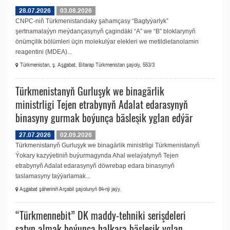
28.07.2026
03.08.2026
CNPC-niň Türkmenistandaky şahamçasy “Bagtyýarlyk”
şertnamalaýyn meýdançasynyň çagindäki “A” we “B” bloklarynyň
önümçilik bölümleri üçin molekulýar elekleri we metildietanolamin
reagentini (MDEA)...
Türkmenistan, ş. Aşgabat, Bitarap Türkmenistan şaýoly, 553/3
Türkmenistanyň Gurluşyk we binagärlik
ministrligi Tejen etrabynyň Adalat edarasynyň
binasyny gurmak boýunça bäsleşik yglan edýär
27.07.2026
02.09.2026
Türkmenistanyň Gurluşyk we binagärlik ministrligi Türkmenistanyň
Ýokary kazyýetiniň buýurmagynda Ahal welaýatynyň Tejen
etrabynyň Adalat edarasynyň döwrebap edara binasynyň
taslamasyny taýýarlamak...
Aşgabat şäheriniň Arçabil şaýolunyň 84-nji jaýy.
“Türkmennebit” DK maddy-tehniki serişdeleri
satyn almak boýunça halkara bäsleşik yglan