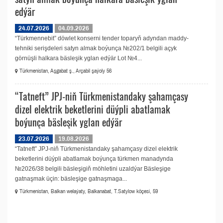
edýär
24.07.2026
04.09.2026
“Türkmennebit” döwlet konserni tender toparyň adyndan maddy-
tehniki serişdeleri satyn almak boýunça №202/1 belgili açyk
görnüşli halkara bäsleşik yglan edýär Lot №4...
Türkmenistan, Aşgabat ş., Arçabil şaýoly 56
“Tatneft” JPJ-niň Türkmenistandaky şahamçasy
dizel elektrik beketlerini düýpli abatlamak
boýunça bäsleşik yglan edýär
23.07.2026
19.08.2026
“Tatneft” JPJ-niň Türkmenistandaky şahamçasy dizel elektrik
beketlerini düýpli abatlamak boýunça türkmen manadynda
№2026/38 belgili bäsleşigiň möhletini uzaldýar Bäsleşige
gatnaşmak üçin: bäsleşige gatnaşmaga...
Türkmenistan, Balkan welaýaty, Balkanabat, T.Satylow köçesi, 59