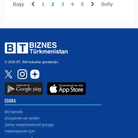
Başy
1
2
3
4
5
Soňy
© 2026 BT. Ähli hukuklar goralandyr.
EDARA
Biz barada
Düzgünler we şertler
Şahsy maglumatlaryň goragy
Habarlaşmak üçin