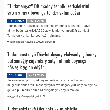
“Türkmengaz” DK maddy-tehniki serişdelerini
satyn almak boýunça tender yglan edýär
15.10.2025
26.11.2025
“Türkmengaz” döwlet konserni maddy-tehniki serişdeleri satyn
almak boýunça №T/GAZ-25 açyk tender yglan edýär Lot No.2 –
Tehnologik enjamlar Lot No.2 – Umumy...
Türkmenistan, Aşgabat ş., Arçabil şaýoly 56
Türkmenistanyň Döwlet daşary ykdysady iş banky
pul sanaýjy enjamlary satyn almak boýunça
bäsleşik yglan edýär
15.10.2025
25.11.2025
Türkmenistanyň Döwlet daşary ykdysady iş banky bankyň
müşderilerinden milli manadymyzda we daşary ýurt walýutalarynda
gelýän pul birlikleriniň asyl nusgalaryny anyklamakda...
Aşgabat ş, Garaşsyzlyk şaýoly, 32
Türkmenistanyň Oba hojalyk ministrligi