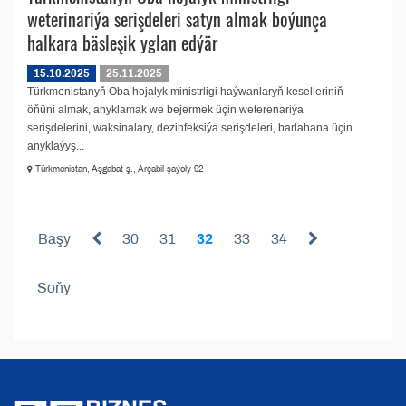
weterinariýa serişdeleri satyn almak boýunça
halkara bäsleşik yglan edýär
15.10.2025
25.11.2025
Türkmenistanyň Oba hojalyk ministrligi haýwanlaryň keselleriniň
öňüni almak, anyklamak we bejermek üçin weterenariýa
serişdelerini, waksinalary, dezinfeksiýa serişdeleri, barlahana üçin
anyklaýyş...
Türkmenistan, Aşgabat ş., Arçabil şaýoly 92
Başy
30
31
32
33
34
Soňy