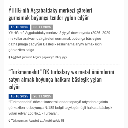
ÝHHG-niň Aşgabatdaky merkezi çäreleri
gurnamak boýunça tender yglan edýär
15.10.2025
05.11.2025
ÝHHG-niň Aşgabatdaky merkezi 3 ýylyň dowamynda (2026–2029-
njy ýyllar aralygynda) çäreleri gurnamak boýunça bäsleşige
gatnaşmaga çagyrýar Bäsleşik resminamalaryny almak üçin
görkezilen salga...
Aşgabat şäheriniň Arçabil şaýolunyň 39-nji jaýy
“Türkmennebit” DK turbalary we metal önümlerini
satyn almak boýunça halkara bäsleşik yglan
edýär
16.10.2025
26.11.2025
“Türkmennebit” döwlet konserni tender toparyň adyndan aşakda
görkezilen lot boýunça №185 belgili açyk görnüşli halkara bäsleşik
yglan edýär Lot No.1 - Turbalar...
Türkmenistan, Aşgabat ş., Arçabil şaýoly 56