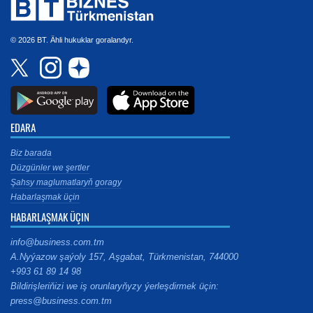
© 2026 BT. Ähli hukuklar goralandyr.
EDARA
Biz barada
Düzgünler we şertler
Şahsy maglumatlaryň goragy
Habarlaşmak üçin
HABARLAŞMAK ÜÇIN
info@business.com.tm
A.Nyýazow şaýoly 157, Aşgabat, Türkmenistan, 744000
+993 61 89 14 98
Bildirişleriňizi we iş orunlaryňyzy ýerleşdirmek üçin:
press@business.com.tm