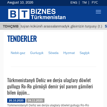
Awgust 10, 2026
ENG
TM
РУС
Toggl
navig
МТ
$12
TDHÇMB
Buýan köküniň arassalanmadyk glisirrizin turşusy (t.)
TENDERLER
Nebit-gaz
Gurluşyk
Söwda
Hyzmat
Saglyk
Türkmenistanyň Deňiz we derýa ulaglary döwlet
gullugy Ro-Ro görnüşli demir ýol parom gämileri
bilen üpjün...
20.10.2025
04.11.2025
Türkmenistanyň Deňiz we derýa ulaglary döwlet gullugy Ro-Ro