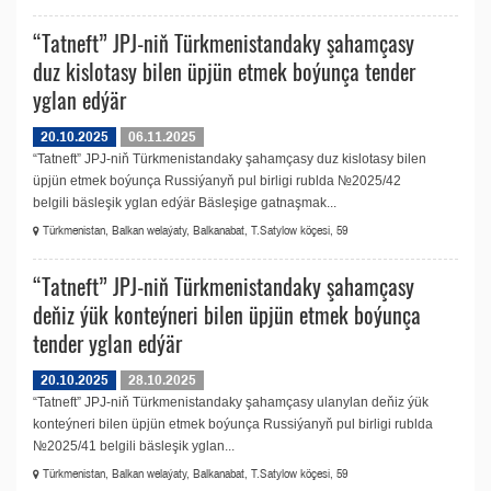
“Tatneft” JPJ-niň Türkmenistandaky şahamçasy
duz kislotasy bilen üpjün etmek boýunça tender
yglan edýär
20.10.2025
06.11.2025
“Tatneft” JPJ-niň Türkmenistandaky şahamçasy duz kislotasy bilen
üpjün etmek boýunça Russiýanyň pul birligi rublda №2025/42
belgili bäsleşik yglan edýär Bäsleşige gatnaşmak...
Türkmenistan, Balkan welaýaty, Balkanabat, T.Satylow köçesi, 59
“Tatneft” JPJ-niň Türkmenistandaky şahamçasy
deňiz ýük konteýneri bilen üpjün etmek boýunça
tender yglan edýär
20.10.2025
28.10.2025
“Tatneft” JPJ-niň Türkmenistandaky şahamçasy ulanylan deňiz ýük
konteýneri bilen üpjün etmek boýunça Russiýanyň pul birligi rublda
№2025/41 belgili bäsleşik yglan...
Türkmenistan, Balkan welaýaty, Balkanabat, T.Satylow köçesi, 59