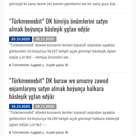
görnüşli iki sany demir ýol parom gämilerini we bir sany gury ýük...
“Türkmennebit” DK himiýa önümlerini satyn
almak boýunça bäsleşik yglan edýär
20.10.2025
28.11.2025
“Türkmennebit” döwlet konserni tender toparyň adyndan aşakda
görkezilen lot boýunça №187 belgili açyk görnüşli bäsleşik yglan
edýär Lot №5 – Himiýa önümleri we...
Türkmenistan, Aşgabat ş., Arçabil şaýoly 56
“Türkmennebit” DK buraw we umumy zawod
enjamlaryny satyn almak boýunça halkara
bäsleşik yglan edýär
18.10.2025
28.11.2025
“Türkmennebit” döwlet konserni tender toparyň adyndan aşakda
görkezilen lot boýunça №186 belgili açyk görnüşli halkara bäsleşik
yglan edýär Lot №2 –...
Türkmenistan, Aşgabat ş., Arçabil şaýoly 56