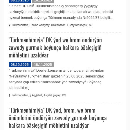
08.10.2025
16.10.2025
“Tatneft” JPJ-niň Türkmenistandaky şahamçasy ýygylygy
sazlanylýan elektrik hereketi geçirijileri abatlamak we olara tehniki
hyzmat bermek boýunça Türkmen manadynda №2025/37 belgili...
Türkmenistan, Balkan welaýaty, Balkanabat, T.Satylow köçesi, 59
"Türkmenhimiýa" DK ýod we brom öndürýän
zawody gurmak boýunça halkara bäsleşigiň
möhletini uzaldýar
08.10.2025
18.11.2025
“Türkmenhimiýa” Döwlet konserni tender toparynyň adyndan
“Neýtralnyý Turkmenistan” gazetiniň 23.08.2025 senesindäki
sanynda çap edilen “Balkanabat” ýod zawodynyň Boýadag
känindäki çig...
Türkmenistan, ş.Aşgabat, Arçabil şaýoly 132
"Türkmenhimiýa" DK ýod, brom, we brom
önümlerini öndürýän zawody gurmak boýunça
halkara bäsleşigiň möhletini uzaldýar