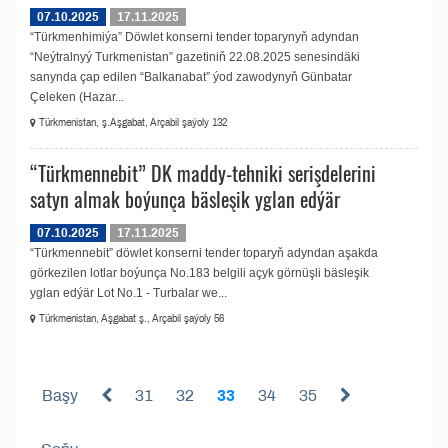
07.10.2025
17.11.2025
“Türkmenhimiýa” Döwlet konserni tender toparynyň adyndan
“Neýtralnyý Turkmenistan” gazetiniň 22.08.2025 senesindäki
sanynda çap edilen “Balkanabat” ýod zawodynyň Günbatar
Çeleken (Hazar...
Türkmenistan, ş.Aşgabat, Arçabil şaýoly 132
“Türkmennebit” DK maddy-tehniki serişdelerini
satyn almak boýunça bäsleşik yglan edýär
07.10.2025
17.11.2025
“Türkmennebit” döwlet konserni tender toparyň adyndan aşakda
görkezilen lotlar boýunça No.183 belgili açyk görnüşli bäsleşik
yglan edýär Lot No.1 - Turbalar we...
Türkmenistan, Aşgabat ş., Arçabil şaýoly 56
Başy
31
32
33
34
35