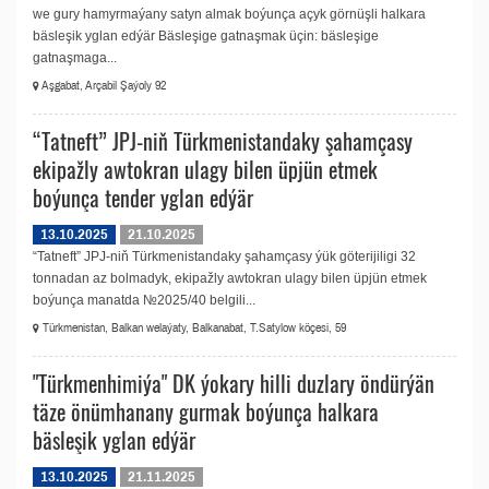
we gury hamyrmaýany satyn almak boýunça açyk görnüşli halkara
bäsleşik yglan edýär Bäsleşige gatnaşmak üçin: bäsleşige
gatnaşmaga...
Aşgabat, Arçabil Şaýoly 92
“Tatneft” JPJ-niň Türkmenistandaky şahamçasy
ekipažly awtokran ulagy bilen üpjün etmek
boýunça tender yglan edýär
13.10.2025
21.10.2025
“Tatneft” JPJ-niň Türkmenistandaky şahamçasy ýük göterijiligi 32
tonnadan az bolmadyk, ekipažly awtokran ulagy bilen üpjün etmek
boýunça manatda №2025/40 belgili...
Türkmenistan, Balkan welaýaty, Balkanabat, T.Satylow köçesi, 59
"Türkmenhimiýa" DK ýokary hilli duzlary öndürýän
täze önümhanany gurmak boýunça halkara
bäsleşik yglan edýär
13.10.2025
21.11.2025