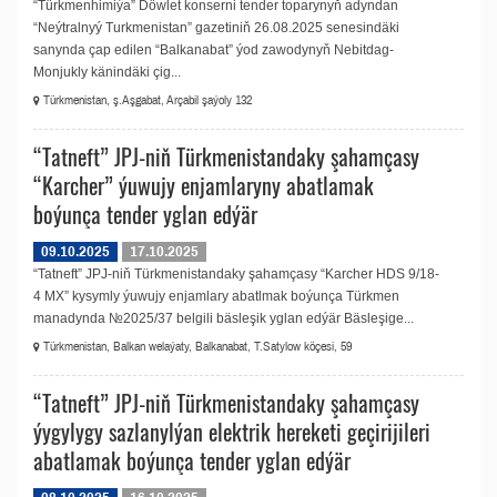
“Türkmenhimiýa” Döwlet konserni tender toparynyň adyndan
“Neýtralnyý Turkmenistan” gazetiniň 26.08.2025 senesindäki
sanynda çap edilen “Balkanabat” ýod zawodynyň Nebitdag-
Monjukly känindäki çig...
Türkmenistan, ş.Aşgabat, Arçabil şaýoly 132
“Tatneft” JPJ-niň Türkmenistandaky şahamçasy
“Karcher” ýuwujy enjamlaryny abatlamak
boýunça tender yglan edýär
09.10.2025
17.10.2025
“Tatneft” JPJ-niň Türkmenistandaky şahamçasy “Karcher HDS 9/18-
4 MX” kysymly ýuwujy enjamlary abatlmak boýunça Türkmen
manadynda №2025/37 belgili bäsleşik yglan edýär Bäsleşige...
Türkmenistan, Balkan welaýaty, Balkanabat, T.Satylow köçesi, 59
“Tatneft” JPJ-niň Türkmenistandaky şahamçasy
ýygylygy sazlanylýan elektrik hereketi geçirijileri
abatlamak boýunça tender yglan edýär