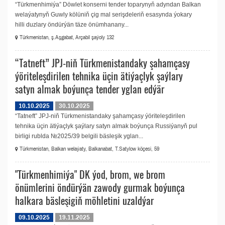
“Türkmenhimiýa” Döwlet konserni tender toparynyň adyndan Balkan
welaýatynyň Guwly kölüniň çig mal serişdeleriň esasynda ýokary
hilli duzlary öndürýän täze önümhanany...
Türkmenistan, ş.Aşgabat, Arçabil şaýoly 132
“Tatneft” JPJ-niň Türkmenistandaky şahamçasy
ýöriteleşdirilen tehnika üçin ätiýaçlyk şaýlary
satyn almak boýunça tender yglan edýär
10.10.2025
30.10.2025
“Tatneft” JPJ-niň Türkmenistandaky şahamçasy ýöriteleşdirilen
tehnika üçin ätiýaçlyk şaýlary satyn almak boýunça Russiýanyň pul
birligi rublda №2025/39 belgili bäsleşik yglan...
Türkmenistan, Balkan welaýaty, Balkanabat, T.Satylow köçesi, 59
"Türkmenhimiýa" DK ýod, brom, we brom
önümlerini öndürýän zawody gurmak boýunça
halkara bäsleşigiň möhletini uzaldýar
09.10.2025
19.11.2025