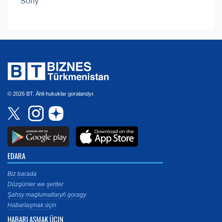
Soňy
© 2026 BT. Ähli hukuklar goralandyr.
EDARA
Biz barada
Düzgünler we şertler
Şahsy maglumatlaryň goragy
Habarlaşmak üçin
HABARLAŞMAK ÜÇIN