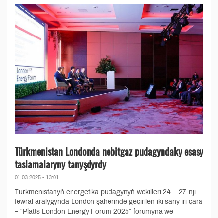
Türkmenistan Londonda nebitgaz pudagyndaky esasy
taslamalaryny tanyşdyrdy
01.03.2025 - 13:01
Türkmenistanyň energetika pudagynyň wekilleri 24 – 27-nji
fewral aralygynda London şäherinde geçirilen iki sany iri çärä
– “Platts London Energy Forum 2025” forumyna we