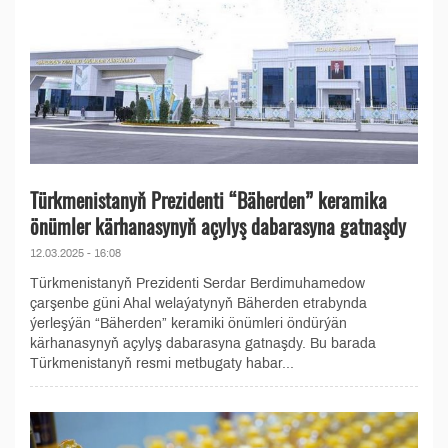
Türkmenistanyň Prezidenti “Bäherden” keramika
önümler kärhanasynyň açylyş dabarasyna gatnaşdy
12.03.2025 - 16:08
Türkmenistanyň Prezidenti Serdar Berdimuhamedow
çarşenbe güni Ahal welaýatynyň Bäherden etrabynda
ýerleşýän “Bäherden” keramiki önümleri öndürýän
kärhanasynyň açylyş dabarasyna gatnaşdy. Bu barada
Türkmenistanyň resmi metbugaty habar...