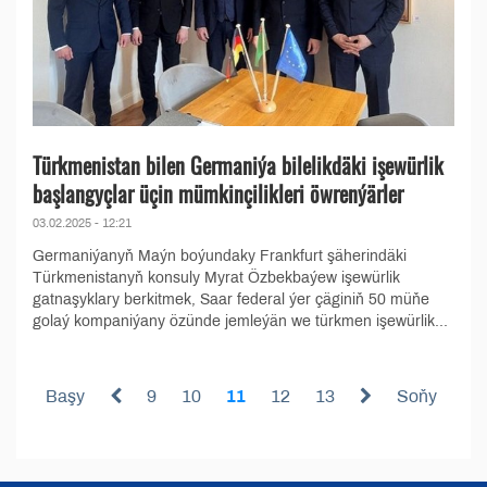
Türkmenistan bilen Germaniýa bilelikdäki işewürlik
başlangyçlar üçin mümkinçilikleri öwrenýärler
03.02.2025 - 12:21
Germaniýanyň Maýn boýundaky Frankfurt şäherindäki
Türkmenistanyň konsuly Myrat Özbekbaýew işewürlik
gatnaşyklary berkitmek, Saar federal ýer çäginiň 50 müňe
golaý kompaniýany özünde jemleýän we türkmen işewürlik...
Başy
9
10
11
12
13
Soňy