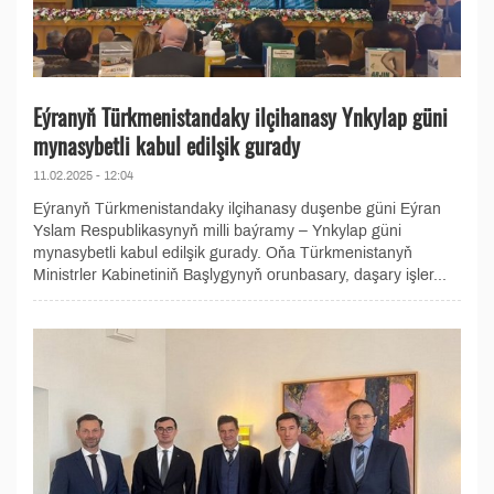
Eýranyň Türkmenistandaky ilçihanasy Ynkylap güni
mynasybetli kabul edilşik gurady
11.02.2025 - 12:04
Eýranyň Türkmenistandaky ilçihanasy duşenbe güni Eýran
Yslam Respublikasynyň milli baýramy – Ynkylap güni
mynasybetli kabul edilşik gurady. Oňa Türkmenistanyň
Ministrler Kabinetiniň Başlygynyň orunbasary, daşary işler...