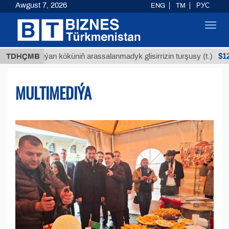
Awgust 7, 2026
ENG
TM
РУС
Toggl
navig
$12935,18
Buýan köküniň arassalanmadyk glisirrizin turşusy (t.)
TDHÇMB
MULTIMEDIÝA