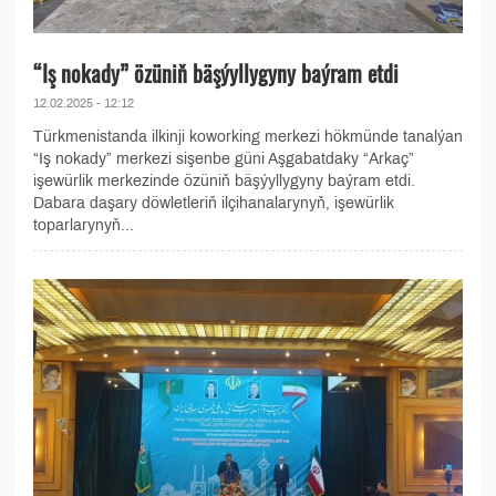
“Iş nokady” özüniň bäşýyllygyny baýram etdi
12.02.2025 - 12:12
Türkmenistanda ilkinji koworking merkezi hökmünde tanalýan
“Iş nokady” merkezi sişenbe güni Aşgabatdaky “Arkaç”
işewürlik merkezinde özüniň bäşýyllygyny baýram etdi.
Dabara daşary döwletleriň ilçihanalarynyň, işewürlik
toparlarynyň...