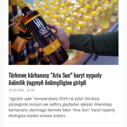
Türkmen kärhanasy “Aria Sun” haryt nyşanly
ösümlik ýagynyň önümçiligine girişdi
10.03.2025 - 12:33
“Agzybir ojak” kompaniýasy 2024-nji ýylyň dördünji
çärýeginde künjüni we saflory gaýtadan işleýän döwrebap
kärhanany ulanmaga bermek bilen “Aria Sun” haryt nyşanly
ekologiýa taýdan arassa ýokary...