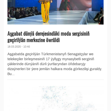
Aşgabat dünýä derejesindäki moda sergisiniň
geçirilýän merkezine öwrüldi
18.03.2025 - 10:45
Aşgabatda geçirilýän Türkmenistanyň Senagatçylar we
telekeçiler birleşmesiniň 17 ýyllygy mynasybetli serginiň
çäklerinde dünýäniň dürli ýurtlaryndan öňdebaryjy
dizaýnerleri bir ýere jemlän halkara moda görkezilişi guraldy.
Bu...