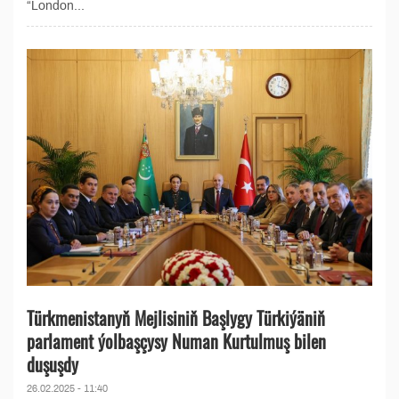
“London...
Türkmenistanyň Mejlisiniň Başlygy Türkiýäniň
parlament ýolbaşçysy Numan Kurtulmuş bilen
duşuşdy
26.02.2025 - 11:40