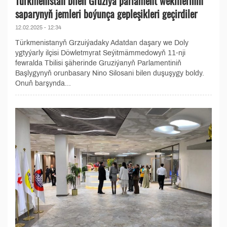
Türkmenistan bilen Gruziýa parlament wekilleriniň
saparynyň jemleri boýunça gepleşikleri geçirdiler
12.02.2025 - 12:34
Türkmenistanyň Grzuiýadaky Adatdan daşary we Doly
ygtyýarly ilçisi Döwletmyrat Seýitmämmedowyň 11-nji
fewralda Tbilisi şäherinde Gruziýanyň Parlamentiniň
Başlygynyň orunbasary Nino Silosani bilen duşuşygy boldy.
Onuň barşynda...