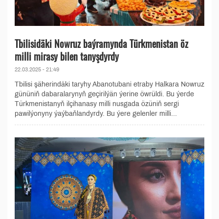
Tbilisidäki Nowruz baýramynda Türkmenistan öz
milli mirasy bilen tanyşdyrdy
22.03.2025 - 21:49
Tbilisi şäherindäki taryhy Abanotubani etraby Halkara Nowruz
gününiň dabaralarynyň geçirilýän ýerine öwrüldi. Bu ýerde
Türkmenistanyň ilçihanasy milli nusgada özüniň sergi
pawilýonyny ýaýbaňlandyrdy. Bu ýere gelenler milli...