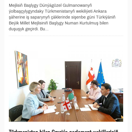
Mejlisiň Başlygy Dünýägözel Gulmanowanyň
ýolbaşçylygyndaky Türkmenistanyň wekiliýeti Ankara
şäherine iş saparynyň çäklerinde sişenbe güni Türkiýäniň
Beýik Millet Mejlisiniň Başlygy Numan Kurtulmuş bilen
duşuşyk geçirdi. Bu...