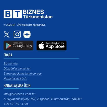
© 2026 BT. Ähli hukuklar goralandyr.
EDARA
Biz barada
Düzgünler we şertler
Şahsy maglumatlaryň goragy
Habarlaşmak üçin
HABARLAŞMAK ÜÇIN
info@business.com.tm
A.Nyýazow şaýoly 157, Aşgabat, Türkmenistan, 744000
+993 61 89 14 98