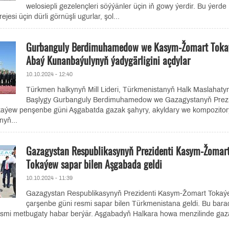
welosiepli gezelençleri söýýänler üçin iň gowy ýerdir. Bu ýerde
ejesi üçin dürli görnüşli ugurlar, şol...
Gurbanguly Berdimuhamedow we Kasym-Žomart Tok
Abaý Kunanbaýulynyň ýadygärligini açdylar
10.10.2024 - 12:40
Türkmen halkynyň Mill Lideri, Türkmenistanyň Halk Maslahaty
Başlygy Gurbanguly Berdimuhamedow we Gazagystanyň Prezi
ýew penşenbe güni Aşgabatda gazak şahyry, akyldary we kompozitor
yň...
Gazagystan Respublikasynyň Prezidenti Kasym-Žomar
Tokaýew sapar bilen Aşgabada geldi
10.10.2024 - 11:39
Gazagystan Respublikasynyň Prezidenti Kasym-Žomart Tokaý
çarşenbe güni resmi sapar bilen Türkmenistana geldi. Bu bara
smi metbugaty habar berýär. Aşgabadyň Halkara howa menzilinde gaz