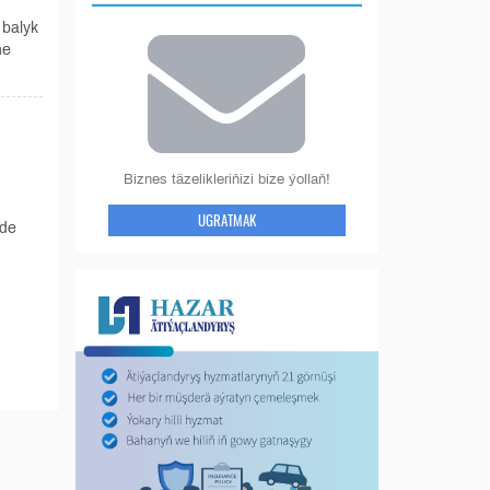
 balyk
ne
Biznes täzelikleriňizi bize ýollaň!
UGRATMAK
nde