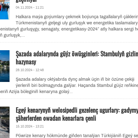
04.11.2024 - 11:21
Halkara maýa goýumlary çekmek boýunça tagallalaryň çäkleri
Türkmenistanyň geljegi uly gurluşyk we energetika taslamalar
nistanyň gurluşygy, senagaty, energetikasy-2024” atly halkara sergi 
 gurluşyk,...
Şazada adalarynda güýz öwüşginleri: Stambulyň gizli
hazynasy
28.10.2024 - 12:48
Şazada adalary oktýabrda dynç almak üçin iň bir özüne çekiji
ýerleriň biri bolmagynda galýar. Haçanda Stambul güýz reňkin
eriň Aziýa böleginiň kenaryna golaý...
Egeý kenarynyň welosipedli gezelenç ugurlary: gadym
şäherlerden owadan kenarlara çenli
15.10.2024 - 13:21
Pöwrize kenary hökmünde giňden tanalýan Türkiýäniň Egeý seb