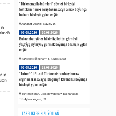
“Türkmengallaönümleri” döwlet birleşigi
fostoksin himiki serişdesini satyn almak boýunça
halkara bäsleşik yglan edýär
Aşgabat, Arçabil Şaýoly 92
 iň
06.08.2026
26.08.2026
erkeziň
Balkanabat şäher häkimligi kottej görnüşli
ýaşaýyş jaýlaryny gurmak boýunça bäsleşik yglan
edýär
Балканский велаят, г. Балканабат
03.08.2026
28.08.2026
“Tatneft” JPJ-niň Türkmenistandaky buraw
ň iň
erginini arassalaýyş blogunyň kärendesi boýunça
Biziň
bäsleşik yglan edýär
Türkmenistan, Balkan welaýaty, Balkanabat,
T.Satylow köçesi, 59
TÄZELIKLERIŇIZI ÝOLLAŇ