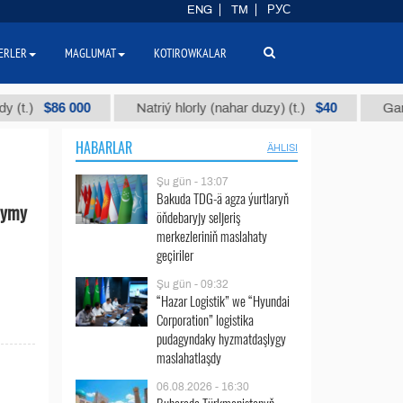
ENG
TM
РУС
ERLER
MAGLUMAT
KOTIROWKALAR
$86 000
$40
Natriý hlorly (nahar duzy) (t.)
Garyşyk pa
HABARLAR
ÄHLISI
Şu gün - 13:07
Bakuda TDG-ä agza ýurtlaryň
dymy
öňdebaryjy seljeriş
merkezleriniň maslahaty
geçiriler
Şu gün - 09:32
“Hazar Logistik” we “Hyundai
Corporation” logistika
pudagyndaky hyzmatdaşlygy
maslahatlaşdy
06.08.2026 - 16:30