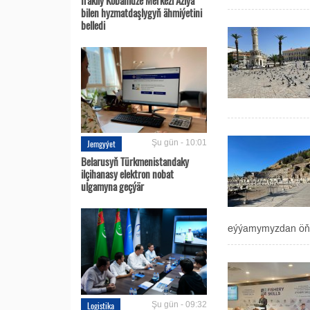
bilen hyzmatdaşlygyň ähmiýetini
belledi
Jemgyýet
Şu gün - 10:01
Belarusyň Türkmenistandaky
ilçihanasy elektron nobat
ulgamyna geçýär
eýýamymyzdan öňki 
Logistika
Şu gün - 09:32