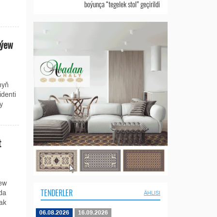
boýunça “tegelek stol” geçirildi
aýew
nyň
denti
y
t
ew
TENDERLER
da
ÄHLISI
ak
06.08.2026
16.09.2026