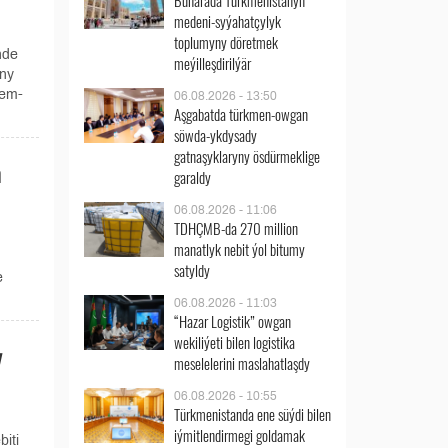
Buharada Türkmenistanyň
medeni-syýahatçylyk
toplumyny döretmek
nde
meýilleşdirilýär
yny
hem-
06.08.2026 - 13:50
Aşgabatda türkmen-owgan
söwda-ykdysady
gatnaşyklaryny ösdürmeklige
n
garaldy
06.08.2026 - 11:06
TDHÇMB-da 270 million
manatlyk nebit ýol bitumy
satyldy
e
06.08.2026 - 11:03
“Hazar Logistik” owgan
wekiliýeti bilen logistika
y
meselelerini maslahatlaşdy
06.08.2026 - 10:55
Türkmenistanda ene süýdi bilen
iýmitlendirmegi goldamak
iti