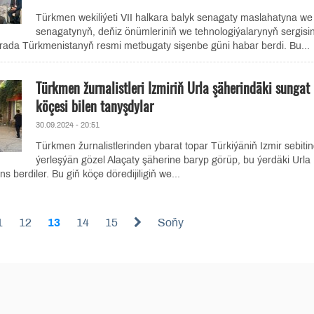
Türkmen wekiliýeti VII halkara balyk senagaty maslahatyna we
senagatynyň, deňiz önümleriniň we tehnologiýalarynyň sergisi
rada Türkmenistanyň resmi metbugaty sişenbe güni habar berdi. Bu...
Türkmen žurnalistleri Izmiriň Urla şäherindäki sungat
köçesi bilen tanyşdylar
30.09.2024 - 20:51
Türkmen žurnalistlerinden ybarat topar Türkiýäniň Izmir sebiti
ýerleşýän gözel Alaçaty şäherine baryp görüp, bu ýerdäki Urla
s berdiler. Bu giň köçe döredijiligiň we...
1
12
13
14
15
Soňy