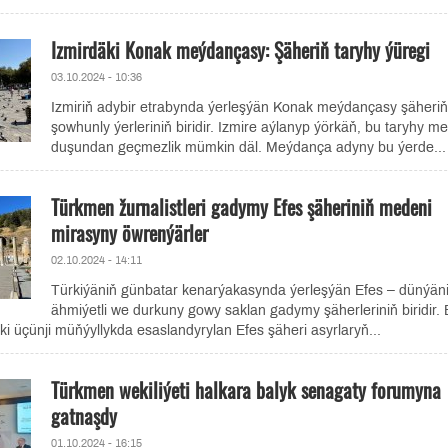
Izmirdäki Konak meýdançasy: Şäheriň taryhy ýüregi
03.10.2024 - 10:36
Izmiriň adybir etrabynda ýerleşýän Konak meýdançasy şäheriň
şowhunly ýerleriniň biridir. Izmire aýlanyp ýörkäň, bu taryhy m
duşundan geçmezlik mümkin däl. Meýdança adyny bu ýerde...
Türkmen žurnalistleri gadymy Efes şäheriniň medeni
mirasyny öwrenýärler
02.10.2024 - 14:11
Türkiýäniň günbatar kenarýakasynda ýerleşýän Efes – dünýäni
ähmiýetli we durkuny gowy saklan gadymy şäherleriniň biridir. 
üçünji müňýyllykda esaslandyrylan Efes şäheri asyrlaryň...
Türkmen wekiliýeti halkara balyk senagaty forumyna
gatnaşdy
01.10.2024 - 16:15