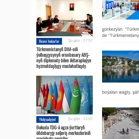
görkezýän “Türkme
de “Türkmenistanyň
Resmi habarlar
Şu gün - 17:57
Türkmenistanyň DIM-niň
ýolbaşçysynyň orunbasary ABŞ-
nyň diplomaty bilen ikitaraplaýyn
hyzmatdaşlygy maslahatlaşdy
boýalan wagty, şäh
Ykdysadyýet
Şu gün - 13:07
Bakuda TDG-ä agza ýurtlaryň
öňdebaryjy seljeriş merkezleriniň
maslahaty geçiriler