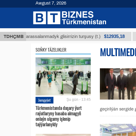
Awgust 7, 2026
$12935,18
üniň arassalanmadyk glisirrizin turşusy (t.)
TDHÇMB
Az k
MULTIMED
SOŇKY TÄZELIKLER
Jemgyýet
Şu gün - 13:45
Türkmenistanda daşary ýurt
geçirilýän sergide
raýatlaryny hasaba almagyň
onlaýn ulgamy işlenip
taýýarlanyldy