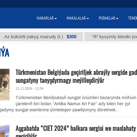
HABARLAR
MAKALALAR
PUDAKLAR
TEND
$300
ükürtli ýakyş mazudy (t.)
"А" kysymly tehniki ýody (t.)
IÝA
Türkmenistan Belgiýada geçiriljek abraýly sergide ga
sungatyny tanyşdyrmagy meýilleşdirýär
11.11.2024 - 11:04
Türkmenistan Benilýuksyň sungat önümleri bazarynda möhüm
çäreleriň biri bolan “Antika Namur Art Fair” ady bilen her ýyl
 gadymy sungat eserlerine ýöriteleşen pawilýonyny döretmek...
Aşgabatda “CIET 2024” halkara sergisi we maslahaty
geçirilýär