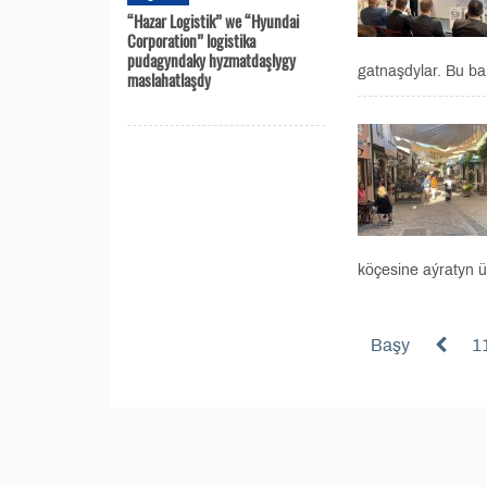
“Hazar Logistik” we “Hyundai
Corporation” logistika
pudagyndaky hyzmatdaşlygy
gatnaşdylar. Bu ba
maslahatlaşdy
köçesine aýratyn ün
Başy
1