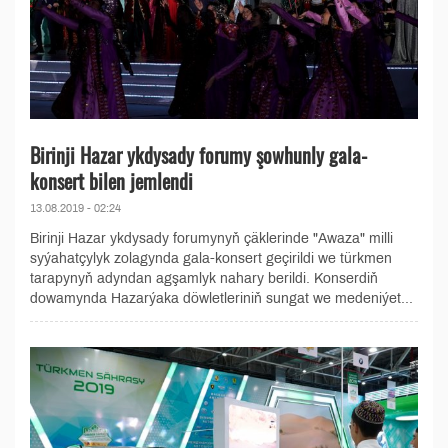
Birinji Hazar ykdysady forumy şowhunly gala-
konsert bilen jemlendi
13.08.2019 - 02:24
Birinji Hazar ykdysady forumynyň çäklerinde "Awaza" milli
syýahatçylyk zolagynda gala-konsert geçirildi we türkmen
tarapynyň adyndan agşamlyk nahary berildi. Konserdiň
dowamynda Hazarýaka döwletleriniň sungat we medeniýet...