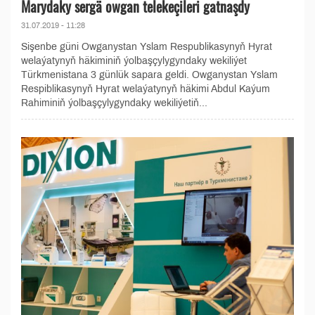
Marydaky sergä owgan telekeçileri gatnaşdy
31.07.2019 - 11:28
Sişenbe güni Owganystan Yslam Respublikasynyň Hyrat
welaýatynyň häkiminiň ýolbaşçylygyndaky wekiliýet
Türkmenistana 3 günlük sapara geldi. Owganystan Yslam
Respiblikasynyň Hyrat welaýatynyň häkimi Abdul Kaýum
Rahiminiň ýolbaşçylygyndaky wekiliýetiň...