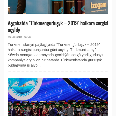
Aşgabatda "Türkmengurluşyk – 2019" halkara sergisi
açyldy
30.08.2019 - 09:31
Türkmenistanyň paýtagtynda "Türkmengurluşyk – 2019"
halkara sergisi penşenbe güni açyldy. Türkmenistanyň
Söwda-senagat edarasynda geçirilýän sergä ýerli gurluşyk
kompaniýalary bilen bir hatarda Türkmenistanda gurluşyk
pudagynda iş alyp...