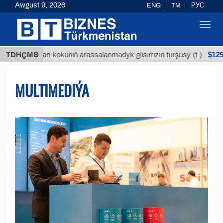
Awgust 9, 2026
ENG
TM
РУС
Toggl
navig
$12935,18
uýan köküniň arassalanmadyk glisirrizin turşusy (t.)
TDHÇMB
MULTIMEDIÝA