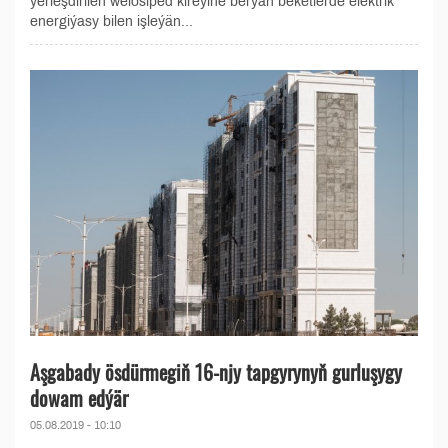
ýerleşdirilen welosiped kireýine berýän beketlerde elektrik
energiýasy bilen işleýän...
Aşgabady ösdürmegiň 16-njy tapgyrynyň gurluşygy
dowam edýär
05.08.2019 - 10:10