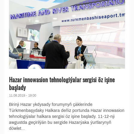
Hazar innowasion tehnologiýalar sergisi öz işine
başlady
11.08.2019 - 19:00
Birinji Hazar ykdysady forumynyň çäklerinde
Türkmenbaşydaky Halkara deňiz portunda Hazar innowasion
tehnologiýalar halkara sergisi öz işine başlady. 11-12-nji
awgustda geçirilýän bu sergide Hazarýaka ýurtlarynyň
döwlet...