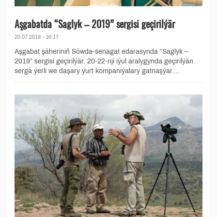
Aşgabatda “Saglyk – 2019” sergisi geçirilýär
20.07.2019 - 16:17
Aşgabat şäheriniň Söwda-senagat edarasynda “Saglyk –
2019” sergisi geçirilýär. 20-22-nji iýul aralygynda geçirilýän
sergä ýerli we daşary ýurt kompaniýalary gatnaşýar....