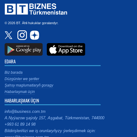
© 2026 BT. Ähli hukuklar goralandyr.
EDARA
Biz barada
Düzgünler we şertler
Şahsy maglumatlaryň goragy
Habarlaşmak üçin
HABARLAŞMAK ÜÇIN
info@business.com.tm
A.Nyýazow şaýoly 157, Aşgabat, Türkmenistan, 744000
+993 61 89 14 98
Bildirişleriňizi we iş orunlaryňyzy ýerleşdirmek üçin: