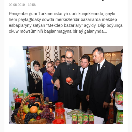
02.08.2019 - 12:56
Penşenbe güni Türkmenistanyň dürli künjeklerinde, şeýle
hem paýtagtdaky söwda merkezleridir bazarlarda mekdep
esbaplaryny satýan “Mekdep bazarlary” açyldy. Däp boýunça
okuw möwsüminiň başlanmagyna bir aý galanynda...