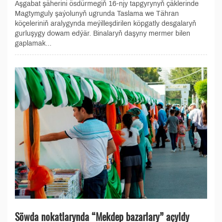
Aşgabat şäherini ösdürmegiň 16-njy tapgyrynyň çäklerinde
Magtymguly şaýolunyň ugrunda Taslama we Tähran
köçeleriniň aralygynda meýilleşdirilen köpgatly desgalaryň
gurluşygy dowam edýär. Binalaryň daşyny mermer bilen
gaplamak...
Söwda nokatlarynda “Mekdep bazarlary” açyldy