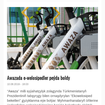
Awazada e-welosipedler peýda boldy
10.08.2019 - 18:03
“Awaza” milli syýahatçylyk zolagynda Türkmenistanyň
Prezidentiniň tabşyrygy bilen ornaşdyrylan “Ekowelosiped
beketleri” gyzyklanma eýe bolýar. Myhmanhanalaryň öňlerine