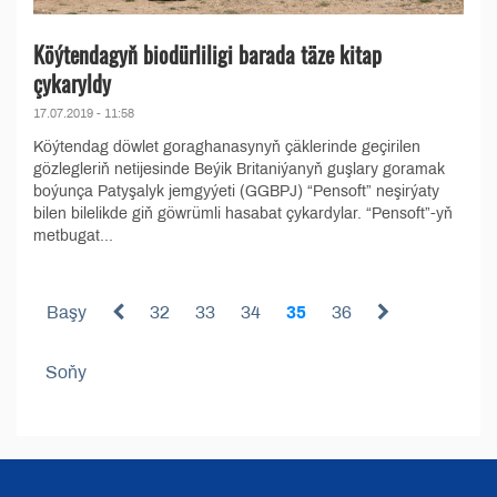
Köýtendagyň biodürliligi barada täze kitap
çykaryldy
17.07.2019 - 11:58
Köýtendag döwlet goraghanasynyň çäklerinde geçirilen
gözlegleriň netijesinde Beýik Britaniýanyň guşlary goramak
boýunça Patyşalyk jemgyýeti (GGBPJ) “Pensoft” neşirýaty
bilen bilelikde giň göwrümli hasabat çykardylar. “Pensoft”-yň
metbugat...
Başy
32
33
34
35
36
Soňy