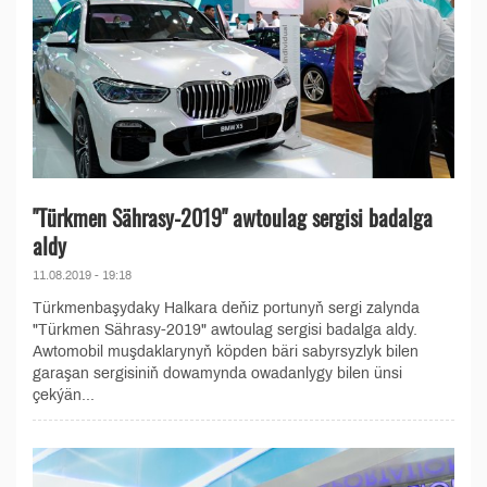
"Türkmen Sährasy-2019" awtoulag sergisi badalga
aldy
11.08.2019 - 19:18
Türkmenbaşydaky Halkara deňiz portunyň sergi zalynda
"Türkmen Sährasy-2019" awtoulag sergisi badalga aldy.
Awtomobil muşdaklarynyň köpden bäri sabyrsyzlyk bilen
garaşan sergisiniň dowamynda owadanlygy bilen ünsi
çekýän...