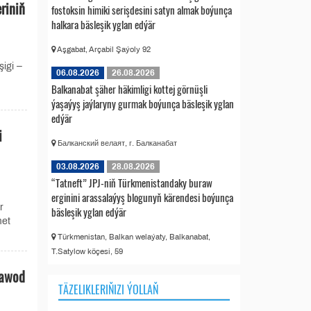
riniň
fostoksin himiki serişdesini satyn almak boýunça
halkara bäsleşik yglan edýär
Aşgabat, Arçabil Şaýoly 92
igi –
06.08.2026
26.08.2026
Balkanabat şäher häkimligi kottej görnüşli
ýaşaýyş jaýlaryny gurmak boýunça bäsleşik yglan
edýär
i
Балканский велаят, г. Балканабат
03.08.2026
28.08.2026
“Tatneft” JPJ-niň Türkmenistandaky buraw
erginini arassalaýyş blogunyň kärendesi boýunça
r
bäsleşik yglan edýär
met
Türkmenistan, Balkan welaýaty, Balkanabat,
T.Satylow köçesi, 59
zawod
TÄZELIKLERIŇIZI ÝOLLAŇ