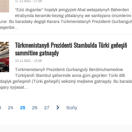
17.11.2021 - 17:04
“Eziz doganlar” hojalyk jemgyýeti Ahal welaýatynyň Bäherden
etrabynda keramiki-bezeg plitalaryny we sanfaýans önümlerini
rar. Bu baradaky degişli Karara Türkmenistanyň Prezidenti Gurbangul
işenbe...
Türkmenistanyň Prezidenti Stambulda Türki geňeşiň
sammitine gatnaşdy
13.11.2021 - 13:26
Türkmenistanyň Prezidenti Gurbanguly Berdimuhamedow
Türkiýäniň Stambul şäherinde anna güni geçirilen Türki dilli
daşlyk geňeşiniň (Türki geňeşiň) sekizinji mejlisine gatnaşdy. Bu barad
şary syýasat...
3
24
25
26
27
Soňy