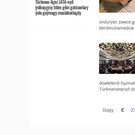
Türkmen ilçisi JATA-nyň
ýolbaşçysy bilen göni gatnawlary
ýola goýmagy maslahatlaşdy
öndürýän zawod gu
Berdimuhamedow s
döwletleriň hyzmat
Türkmenistanyň da
Başy
2