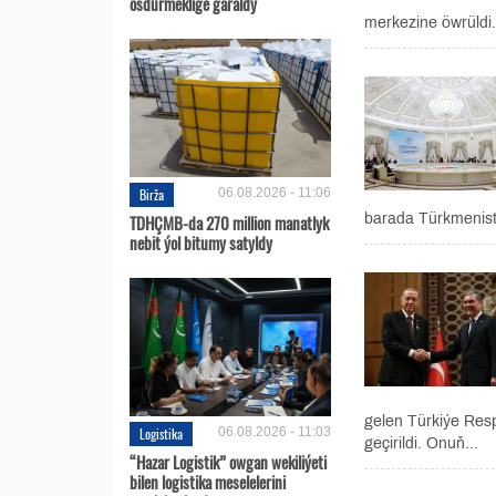
ösdürmeklige garaldy
merkezine öwrüldi.
Birža
06.08.2026 - 11:06
TDHÇMB-da 270 million manatlyk
barada Türkmenista
nebit ýol bitumy satyldy
gelen Türkiýe Res
Logistika
06.08.2026 - 11:03
geçirildi. Onuň...
“Hazar Logistik” owgan wekiliýeti
bilen logistika meselelerini