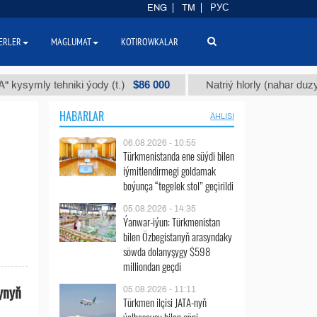
ENG
TM
РУС
ERLER
MAGLUMAT
KOTIROWKALAR
$86 000
ymly tehniki ýody (t.)
Natriý hlorly (nahar duzy) (t.)
HABARLAR
ÄHLISI
06.08.2026 - 10:55
Türkmenistanda ene süýdi bilen
iýmitlendirmegi goldamak
boýunça “tegelek stol” geçirildi
05.08.2026 - 14:35
Ýanwar-iýun: Türkmenistan
bilen Özbegistanyň arasyndaky
söwda dolanyşygy $598
milliondan geçdi
ynyň
05.08.2026 - 11:11
Türkmen ilçisi JATA-nyň