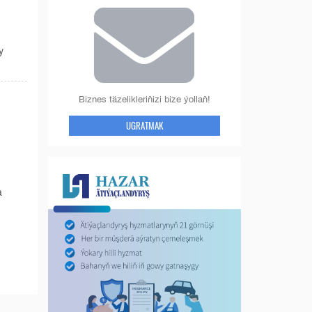
y
Biznes täzelikleriňizi bize ýollaň!
UGRATMAK
a