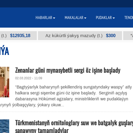
HABARLAR
MAKALALAR
PUDAKLAR
TEND
12935,18
$300
Az kükürtli ýakyş mazudy (t.)
"А" kys
IÝA
Zenanlar güni mynasybetli sergi öz işine başlady
02.03.2022 - 11:09
“Bagtyýarlyk baharynyň şekillendiriş sungatyndaky waspy” atly
halkara sergi sişenbe güni öz işine başlady. Serginiň açylyş
dabarasyna Hökümet agzalary, ministrlikleriň we pudaklaýyn
rynyň ýolbaşçylary, ýokary okuw...
Türkmenistanyň ornitologlary suw we batgalyk guşlar
sanawyny tamamladylar