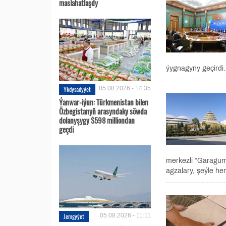
maslahatlaşdy
ýygnagyny geçirdi. 
Ykdysadyýet
05.08.2026 - 14:35
Ýanwar-iýun: Türkmenistan bilen
Özbegistanyň arasyndaky söwda
dolanyşygy $598 milliondan
geçdi
merkezli “Garagum”
agzalary, şeýle hem
Jemgyýet
05.08.2026 - 11:11