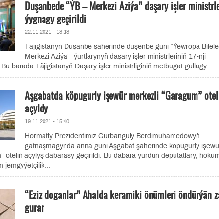
Duşanbede “ÝB – Merkezi Aziýa” daşary işler ministrle
ýygnagy geçirildi
22.11.2021 - 18:18
Täjigistanyň Duşanbe şäherinde duşenbe güni “Ýewropa Bileleş
Merkezi Aziýa” ýurtlarynyň daşary işler ministrleriniň 17-nji
Bu barada Täjigistanyň Daşary işler ministrliginiň metbugat gullugy...
Aşgabatda köpugurly işewür merkezli “Garagum” otel
açyldy
19.11.2021 - 15:40
Hormatly Prezidentimiz Gurbanguly Berdimuhamedowyň
gatnaşmagynda anna güni Aşgabat şäherinde köpugurly işewü
 oteliň açylyş dabarasy geçirildi. Bu dabara ýurduň deputatlary, hökü
 jemgyýetçilik...
“Eziz doganlar” Ahalda keramiki önümleri öndürýän 
gurar