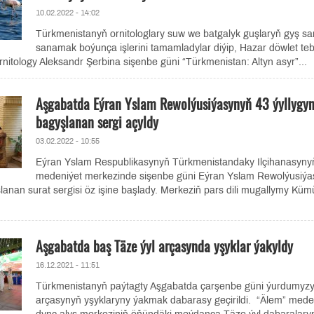
10.02.2022 - 14:02
Türkmenistanyň ornitologlary suw we batgalyk guşlaryň gyş s
sanamak boýunça işlerini tamamladylar diýip, Hazar döwlet teb
itology Aleksandr Şerbina sişenbe güni “Türkmenistan: Altyn asyr”...
Aşgabatda Eýran Yslam Rewolýusiýasynyň 43 ýyllygy
bagyşlanan sergi açyldy
03.02.2022 - 10:55
Eýran Yslam Respublikasynyň Türkmenistandaky Ilçihanasyny
medeniýet merkezinde sişenbe güni Eýran Yslam Rewolýusiý
lanan surat sergisi öz işine başlady. Merkeziň pars dili mugallymy Küm
Aşgabatda baş Täze ýyl arçasynda yşyklar ýakyldy
16.12.2021 - 11:51
Türkmenistanyň paýtagty Aşgabatda çarşenbe güni ýurdumyz
arçasynyň yşyklaryny ýakmak dabarasy geçirildi. “Älem” mede