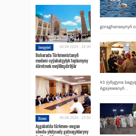
goraghanasynyň orn
Jemgyýet
06.08.2026 - 16:30
Buharada Türkmenistanyň
medeni-syýahatçylyk toplumyny
döretmek meýilleşdirilýär
43 ýyllygyna bagyş
Agaýewanyň...
Biznes
06.08.2026 - 13:50
Aşgabatda türkmen-owgan
söwda-ykdysady gatnaşyklaryny