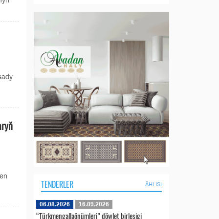
nyň
sady
aryň
len
TENDERLER
ÄHLISI
06.08.2026
16.09.2026
“Türkmengallaönümleri” döwlet birleşigi