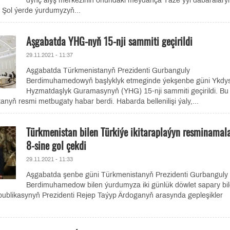
dynç alyş merkeziniň öňündäki meýdança Täze ýyl dabaralary
 Şol ýerde ýurdumyzyň...
Aşgabatda YHG-nyň 15-nji sammiti geçirildi
29.11.2021 - 11:37
Aşgabatda Türkmenistanyň Prezidenti Gurbanguly
Berdimuhamedowyň başlyklyk etmeginde ýekşenbe güni Ykdy
Hyzmatdaşlyk Guramasynyň (YHG) 15-nji sammiti geçirildi. Bu
nyň resmi metbugaty habar berdi. Habarda bellenilişi ýaly,...
Türkmenistan bilen Türkiýe ikitaraplaýyn resminamal
8-sine gol çekdi
29.11.2021 - 11:33
Aşgabatda şenbe güni Türkmenistanyň Prezidenti Gurbanguly
Berdimuhamedow bilen ýurdumyza iki günlük döwlet sapary bi
publikasynyň Prezidenti Rejep Taýyp Ärdoganyň arasynda gepleşikler