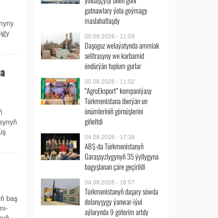
ýolbaşçysy bilen göni
gatnawlary ýola goýmagy
maslahatlaşdy
anyny
igy
05.08.2026 - 11:09
Daşoguz welaýatynda ammiak
selitrasyny we karbamid
öndürýän toplum gurlar
na
05.08.2026 - 11:02
“AgroEksport” kompaniýasy
Türkmenistana iberýän un
önümleriniň görnüşlerini
ň
giňeltdi
asynyň
üş
04.08.2026 - 17:38
ABŞ-da Türkmenistanyň
Garaşsyzlygynyň 35 ýyllygyna
bagyşlanan çäre geçirildi
04.08.2026 - 16:57
Türkmenistanyň daşary söwda
yň baş
dolanyşygy ýanwar-iýul
ni-
aýlarynda 9 göterim artdy