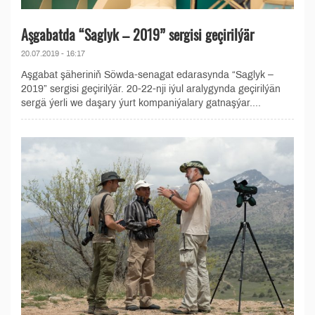
Aşgabatda “Saglyk – 2019” sergisi geçirilýär
20.07.2019 - 16:17
Aşgabat şäheriniň Söwda-senagat edarasynda “Saglyk –
2019” sergisi geçirilýär. 20-22-nji iýul aralygynda geçirilýän
sergä ýerli we daşary ýurt kompaniýalary gatnaşýar....