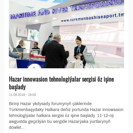
Hazar innowasion tehnologiýalar sergisi öz işine
başlady
11.08.2019 - 19:00
Birinji Hazar ykdysady forumynyň çäklerinde
Türkmenbaşydaky Halkara deňiz portunda Hazar innowasion
tehnologiýalar halkara sergisi öz işine başlady. 11-12-nji
awgustda geçirilýän bu sergide Hazarýaka ýurtlarynyň
döwlet...