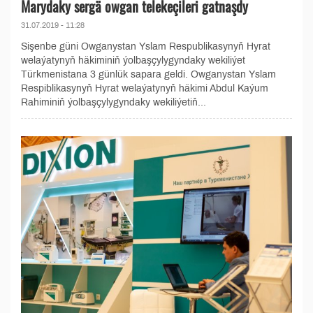
Marydaky sergä owgan telekeçileri gatnaşdy
31.07.2019 - 11:28
Sişenbe güni Owganystan Yslam Respublikasynyň Hyrat
welaýatynyň häkiminiň ýolbaşçylygyndaky wekiliýet
Türkmenistana 3 günlük sapara geldi. Owganystan Yslam
Respiblikasynyň Hyrat welaýatynyň häkimi Abdul Kaýum
Rahiminiň ýolbaşçylygyndaky wekiliýetiň...