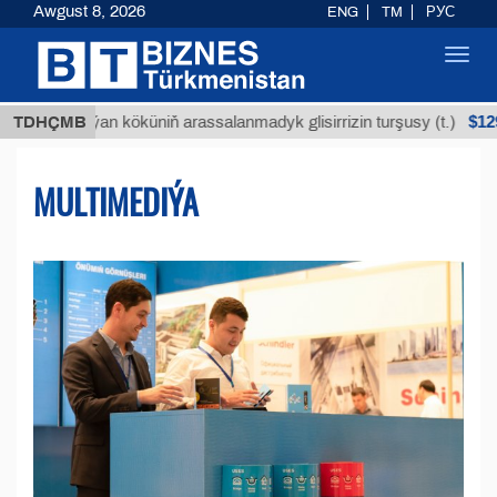
Awgust 8, 2026
ENG
TM
РУС
Toggl
navig
$12935,18
Buýan köküniň arassalanmadyk glisirrizin turşusy (t.)
TDHÇMB
MULTIMEDIÝA