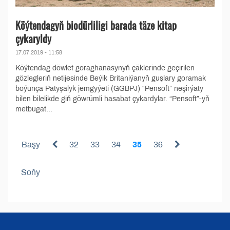
Köýtendagyň biodürliligi barada täze kitap
çykaryldy
17.07.2019 - 11:58
Köýtendag döwlet goraghanasynyň çäklerinde geçirilen
gözlegleriň netijesinde Beýik Britaniýanyň guşlary goramak
boýunça Patyşalyk jemgyýeti (GGBPJ) “Pensoft” neşirýaty
bilen bilelikde giň göwrümli hasabat çykardylar. “Pensoft”-yň
metbugat...
Başy
32
33
34
35
36
Soňy