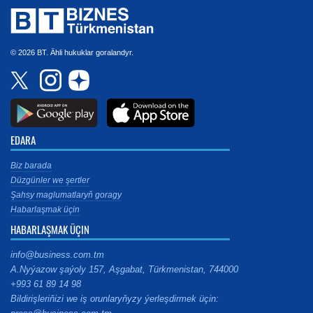
© 2026 BT. Ähli hukuklar goralandyr.
EDARA
Biz barada
Düzgünler we şertler
Şahsy maglumatlaryň goragy
Habarlaşmak üçin
HABARLAŞMAK ÜÇIN
info@business.com.tm
A.Nyýazow şaýoly 157, Aşgabat, Türkmenistan, 744000
+993 61 89 14 98
Bildirişleriňizi we iş orunlaryňyzy ýerleşdirmek üçin: