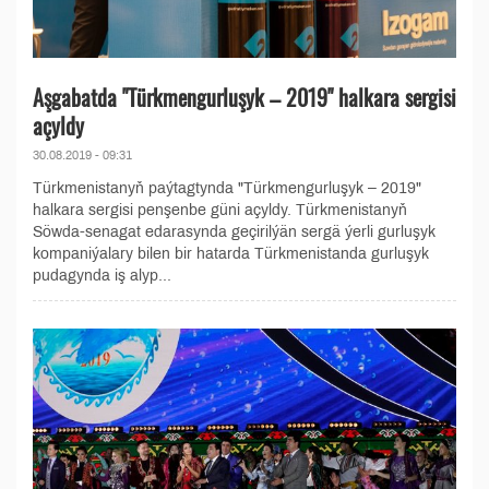
Aşgabatda "Türkmengurluşyk – 2019" halkara sergisi
açyldy
30.08.2019 - 09:31
Türkmenistanyň paýtagtynda "Türkmengurluşyk – 2019"
halkara sergisi penşenbe güni açyldy. Türkmenistanyň
Söwda-senagat edarasynda geçirilýän sergä ýerli gurluşyk
kompaniýalary bilen bir hatarda Türkmenistanda gurluşyk
pudagynda iş alyp...