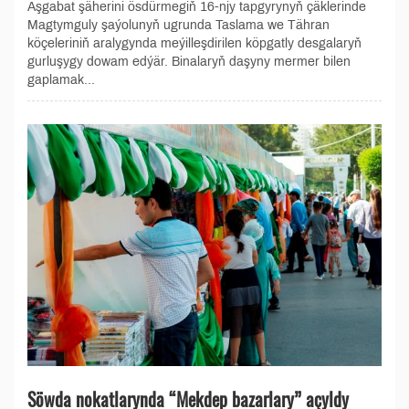
Aşgabat şäherini ösdürmegiň 16-njy tapgyrynyň çäklerinde
Magtymguly şaýolunyň ugrunda Taslama we Tähran
köçeleriniň aralygynda meýilleşdirilen köpgatly desgalaryň
gurluşygy dowam edýär. Binalaryň daşyny mermer bilen
gaplamak...
Söwda nokatlarynda “Mekdep bazarlary” açyldy