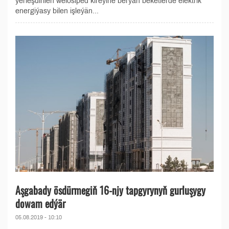
ýerleşdirilen welosiped kireýine berýän beketlerde elektrik
energiýasy bilen işleýän...
Aşgabady ösdürmegiň 16-njy tapgyrynyň gurluşygy
dowam edýär
05.08.2019 - 10:10