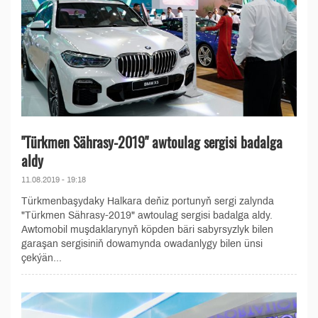
"Türkmen Sährasy-2019" awtoulag sergisi badalga
aldy
11.08.2019 - 19:18
Türkmenbaşydaky Halkara deňiz portunyň sergi zalynda
"Türkmen Sährasy-2019" awtoulag sergisi badalga aldy.
Awtomobil muşdaklarynyň köpden bäri sabyrsyzlyk bilen
garaşan sergisiniň dowamynda owadanlygy bilen ünsi
çekýän...