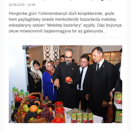
02.08.2019 - 12:56
Penşenbe güni Türkmenistanyň dürli künjeklerinde, şeýle
hem paýtagtdaky söwda merkezleridir bazarlarda mekdep
esbaplaryny satýan “Mekdep bazarlary” açyldy. Däp boýunça
okuw möwsüminiň başlanmagyna bir aý galanynda...