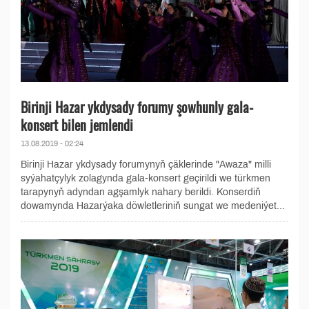
Birinji Hazar ykdysady forumy şowhunly gala-
konsert bilen jemlendi
13.08.2019 - 02:24
Birinji Hazar ykdysady forumynyň çäklerinde "Awaza" milli
syýahatçylyk zolagynda gala-konsert geçirildi we türkmen
tarapynyň adyndan agşamlyk nahary berildi. Konserdiň
dowamynda Hazarýaka döwletleriniň sungat we medeniýet...