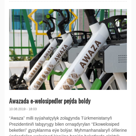
Awazada e-welosipedler peýda boldy
10.08.2019 - 18:03
“Awaza” milli syýahatçylyk zolagynda Türkmenistanyň
Prezidentiniň tabşyrygy bilen ornaşdyrylan “Ekowelosiped
beketleri” gyzyklanma eýe bolýar. Myhmanhanalaryň öňlerine