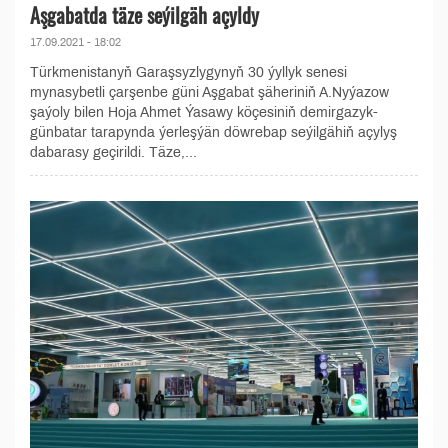
Aşgabatda täze seýilgäh açyldy
17.09.2021 - 18:02
Türkmenistanyň Garaşsyzlygynyň 30 ýyllyk senesi
mynasybetli çarşenbe güni Aşgabat şäheriniň A.Nyýazow
şaýoly bilen Hoja Ahmet Ýasawy köçesiniň demirgazyk-
günbatar tarapynda ýerleşýän döwrebap seýilgähiň açylyş
dabarasy geçirildi. Täze,...