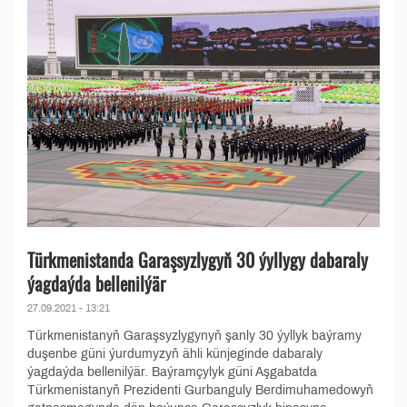
Türkmenistanda Garaşsyzlygyň 30 ýyllygy dabaraly
ýagdaýda bellenilýär
27.09.2021 - 13:21
Türkmenistanyň Garaşsyzlygynyň şanly 30 ýyllyk baýramy
duşenbe güni ýurdumyzyň ähli künjeginde dabaraly
ýagdaýda bellenilýär. Baýramçylyk güni Aşgabatda
Türkmenistanyň Prezidenti Gurbanguly Berdimuhamedowyň