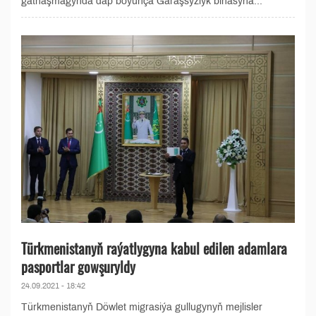
gatnaşmagynda däp boýunça Garaşsyzlyk binasyna...
Türkmenistanyň raýatlygyna kabul edilen adamlara
pasportlar gowşuryldy
24.09.2021 - 18:42
Türkmenistanyň Döwlet migrasiýa gullugynyň mejlisler