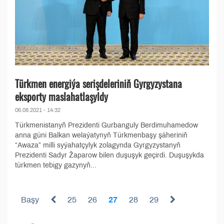
Türkmen energiýa serişdeleriniň Gyrgyzystana
eksporty maslahatlaşyldy
06.08.2021 - 14:32
Türkmenistanyň Prezidenti Gurbanguly Berdimuhamedow
anna güni Balkan welaýatynyň Türkmenbaşy şäheriniň
“Awaza” milli syýahatçylyk zolagynda Gyrgyzystanyň
Prezidenti Sadyr Žaparow bilen duşuşyk geçirdi. Duşuşykda
türkmen tebigy gazynyň...
Başy
25
26
27
28
29