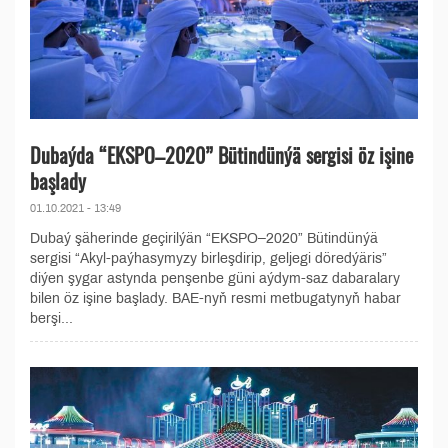
Dubaýda “EKSPO–2020” Bütindünýä sergisi öz işine
başlady
01.10.2021 - 13:49
Dubaý şäherinde geçirilýän “EKSPO–2020” Bütindünýä
sergisi “Akyl-paýhasymyzy birleşdirip, geljegi döredýäris”
diýen şygar astynda penşenbe güni aýdym-saz dabaralary
bilen öz işine başlady. BAE-nyň resmi metbugatynyň habar
berşi...