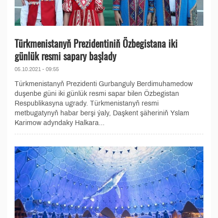
Türkmenistanyň Prezidentiniň Özbegistana iki
günlük resmi sapary başlady
05.10.2021 - 09:55
Türkmenistanyň Prezidenti Gurbanguly Berdimuhamedow
duşenbe güni iki günlük resmi sapar bilen Özbegistan
Respublikasyna ugrady. Türkmenistanyň resmi
metbugatynyň habar berşi ýaly, Daşkent şäheriniň Yslam
Karimow adyndaky Halkara...