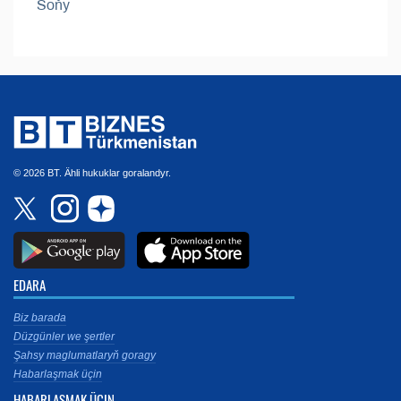
Soňy
© 2026 BT. Ähli hukuklar goralandyr.
EDARA
Biz barada
Düzgünler we şertler
Şahsy maglumatlaryň goragy
Habarlaşmak üçin
HABARLAŞMAK ÜÇIN