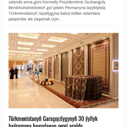
zalynda anna güni hormatly Prezidentimiz Gurbanguly
Berdimuhamedowyň gol çeken Permanyna laýyklykda,
Türkmenistanyň raýatlygyna kabul edilen adamlara
pasportlar we ýaşamak üçin...
Türkmenistanyň Garaşsyzlygynyň 30 ýyllyk
baýramyna bagyşlanan sergi açyldy