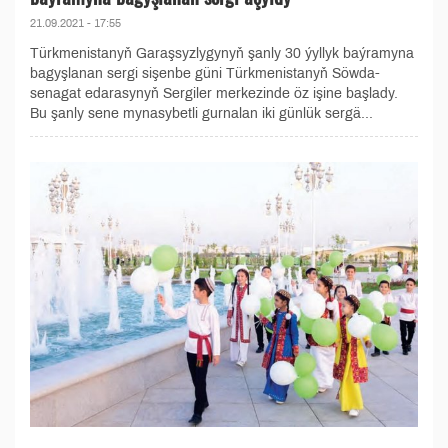
21.09.2021 - 17:55
Türkmenistanyň Garaşsyzlygynyň şanly 30 ýyllyk baýramyna
bagyşlanan sergi sişenbe güni Türkmenistanyň Söwda-
senagat edarasynyň Sergiler merkezinde öz işine başlady.
Bu şanly sene mynasybetli gurnalan iki günlük sergä...