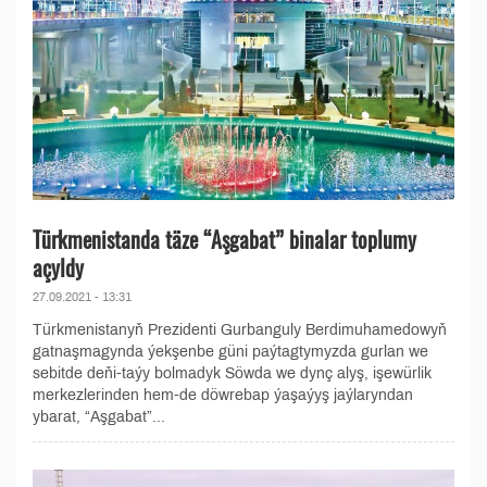
Türkmenistanda täze “Aşgabat” binalar toplumy
açyldy
27.09.2021 - 13:31
Türkmenistanyň Prezidenti Gurbanguly Berdimuhamedowyň
gatnaşmagynda ýekşenbe güni paýtagtymyzda gurlan we
sebitde deňi-taýy bolmadyk Söwda we dynç alyş, işewürlik
merkezlerinden hem-de döwrebap ýaşaýyş jaýlaryndan
ybarat, “Aşgabat”...