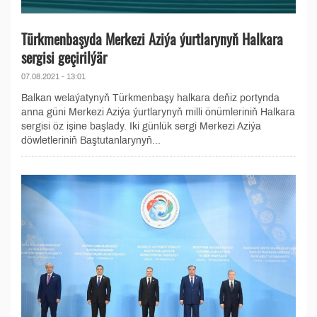
Türkmenbaşyda Merkezi Aziýa ýurtlarynyň Halkara
sergisi geçirilýär
07.08.2021 - 13:01
Balkan welaýatynyň Türkmenbaşy halkara deňiz portynda
anna güni Merkezi Aziýa ýurtlarynyň milli önümleriniň Halkara
sergisi öz işine başlady. Iki günlük sergi Merkezi Aziýa
döwletleriniň Baştutanlarynyň...