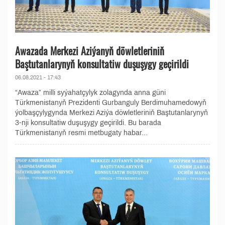
Awazada Merkezi Aziýanyň döwletleriniň
Baştutanlarynyň konsultatiw duşuşygy geçirildi
06.08.2021 - 17:43
“Awaza” milli syýahatçylyk zolagynda anna güni
Türkmenistanyň Prezidenti Gurbanguly Berdimuhamedowyň
ýolbaşçylygynda Merkezi Aziýa döwletleriniň Baştutanlarynyň
3-nji konsultatiw duşuşygy geçirildi. Bu barada
Türkmenistanyň resmi metbugaty habar...