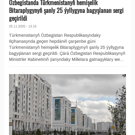
Özbegistanda Türkmenistanyň hemişelik
Bitaraplygynyň şanly 25 ýyllygyna bagyşlanan sergi
geçirildi
25.11.2020 - 13:15
Türkmenistanyň Özbegistan Respublikasyndaky
Ilçihanasynda geçen hepdäniň çarşenbe güni
Türkmenistanyň hemişelik Bitaraplygynyň şanly 25 ýyllygyna
bagyşlanan sergi geçirildi. Çärä Özbegistan Respublikasynyň
Ministrler Kabinetiniň ýanyndaky Milletara gatnaşyklary we...