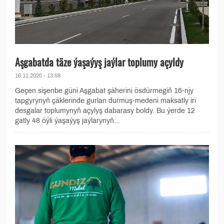
Aşgabatda täze ýaşaýyş jaýlar toplumy açyldy
16.11.2020 - 13:58
Geçen sişenbe güni Aşgabat şäherini ösdürmegiň 16-njy
tapgyrynyň çäklerinde gurlan durmuş-medeni maksatly iri
desgalar toplumynyň açylyş dabarasy boldy. Bu ýerde 12
gatly 48 öýli ýaşaýyş jaýlarynyň...