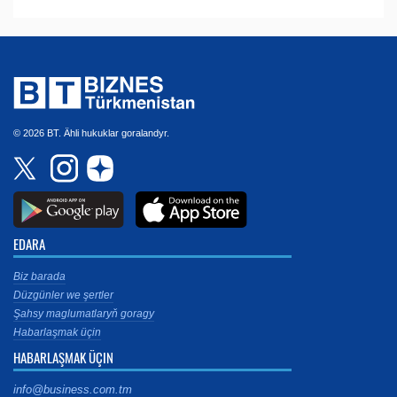
© 2026 BT. Ähli hukuklar goralandyr.
EDARA
Biz barada
Düzgünler we şertler
Şahsy maglumatlaryň goragy
Habarlaşmak üçin
HABARLAŞMAK ÜÇIN
info@business.com.tm