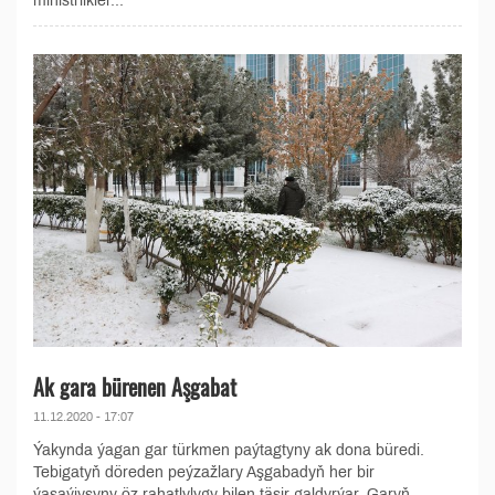
ministrlikler...
Ak gara bürenen Aşgabat
11.12.2020 - 17:07
Ýakynda ýagan gar türkmen paýtagtyny ak dona büredi.
Tebigatyň döreden peýzažlary Aşgabadyň her bir
ýaşaýjysyny öz rahatlylygy bilen täsir galdyrýar. Garyň