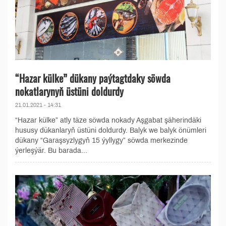
“Hazar külke” dükany paýtagtdaky söwda
nokatlarynyň üstüni doldurdy
21.01.2021 - 14:31
“Hazar külke” atly täze söwda nokady Aşgabat şäherindäki
hususy dükanlaryň üstüni doldurdy. Balyk we balyk önümleri
dükany “Garaşsyzlygyň 15 ýyllygy” söwda merkezinde
ýerleşýär. Bu barada...