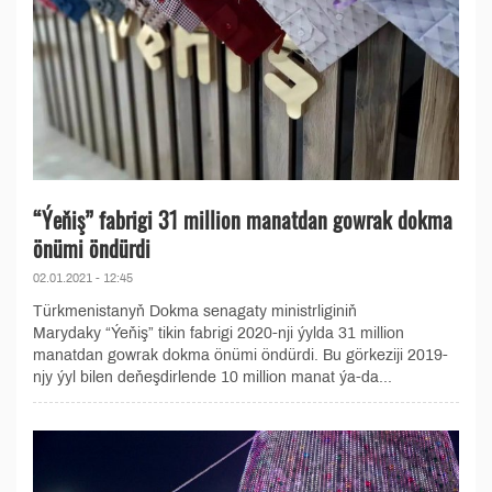
“Ýeňiş” fabrigi 31 million manatdan gowrak dokma
önümi öndürdi
02.01.2021 - 12:45
Türkmenistanyň Dokma senagaty ministrliginiň
Marydaky “Ýeňiş” tikin fabrigi 2020-nji ýylda 31 million
manatdan gowrak dokma önümi öndürdi. Bu görkeziji 2019-
njy ýyl bilen deňeşdirlende 10 million manat ýa-da...