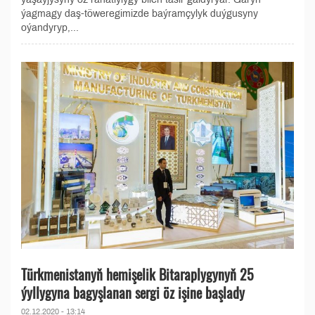
ýagmagy daş-töweregimizde baýramçylyk duýgusyny
oýandyryp,...
Türkmenistanyň hemişelik Bitaraplygynyň 25
ýyllygyna bagyşlanan sergi öz işine başlady
02.12.2020 - 13:14