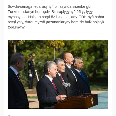
Söwda-senagat edarasynyň binasynda sişenbe güni
Türkmenistanyň hemişelik Bitaraplygynyň 25 ýyllygy
mynasybetli Halkara sergi öz işine başlady. TDH-nyň habar
berşi ýaly, ýurdumyzyň gazananlaryny hem-de halk hojalyk
toplumyny...