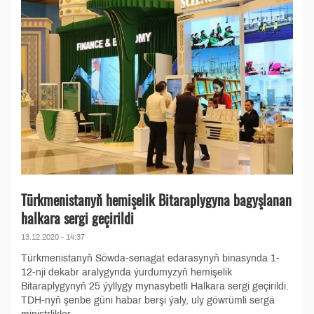
Türkmenistanyň hemişelik Bitaraplygyna bagyşlanan
halkara sergi geçirildi
13.12.2020 - 14:37
Türkmenistanyň Söwda-senagat edarasynyň binasynda 1-
12-nji dekabr aralygynda ýurdumyzyň hemişelik
Bitaraplygynyň 25 ýyllygy mynasybetli Halkara sergi geçirildi.
TDH-nyň şenbe güni habar berşi ýaly, uly göwrümli sergä