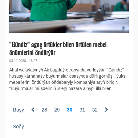
“Gündiz” agaç örtükler bilen örtülen mebel
önümlerini öndürýär
03.11.2020 - 16:27
Ahal welaýatynyň Ak bugdaý etrabynda ýerleşýän “Gündiz”
hususy kärhanasy buýurmalar esasynda dürli görnüşli lýuks
mebellerini öndürýän öňdebaryjy kompaniýalaryň biridir.
“Buýurmalar müşderiniň islegi nazara alnyp, ilki bilen...
Başy
28
29
30
31
32
Soňy