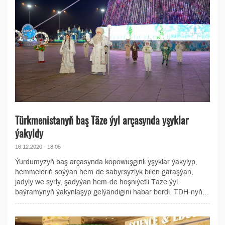
Türkmenistanyň baş Täze ýyl arçasynda yşyklar
ýakyldy
16.12.2020 - 18:05
Ýurdumyzyň baş arçasynda köpöwüşginli yşyklar ýakylyp,
hemmeleriň söýýän hem-de sabyrsyzlyk bilen garaşýan,
jadyly we syrly, şadyýan hem-de hoşniýetli Täze ýyl
baýramynyň ýakynlaşyp gelýändigini habar berdi. TDH-nyň...