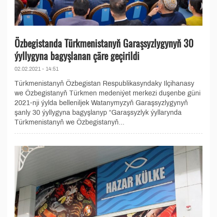
Özbegistanda Türkmenistanyň Garaşsyzlygynyň 30
ýyllygyna bagyşlanan çäre geçirildi
02.02.2021 - 14:51
Türkmenistanyň Özbegistan Respublikasyndaky Ilçihanasy
we Özbegistanyň Türkmen medeniýet merkezi duşenbe güni
2021-nji ýylda belleniljek Watanymyzyň Garaşsyzlygynyň
şanly 30 ýyllygyna bagyşlanyp “Garaşsyzlyk ýyllarynda
Türkmenistanyň we Özbegistanyň...