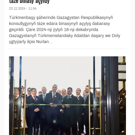
täze binasy açyldy
23.12.2024 - 11:54
Türkmenbaşy şäherinde Gazagystan Respublikasynyň
konsullygynyň täze edara binasynyň açylyş dabarasy
geçirildi. Çäre 2024-nji ýylyň 18-nji dekabrynda
Gazagystanyň Türkmenistandaky Adatdan daşary we Doly
ygtyýarly ilçisi Nurlan...