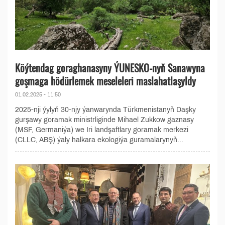
Köýtendag goraghanasyny ÝUNESKO-nyň Sanawyna
goşmaga hödürlemek meseleleri maslahatlaşyldy
01.02.2025 - 11:50
2025-nji ýylyň 30-njy ýanwarynda Türkmenistanyň Daşky
gurşawy goramak ministrliginde Mihael Zukkow gaznasy
(MSF, Germaniýa) we Iri landşaftlary goramak merkezi
(CLLC, ABŞ) ýaly halkara ekologiýa guramalarynyň...