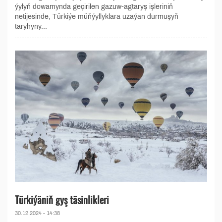
ýylyň dowamynda geçirilen gazuw-agtaryş işleriniň
netijesinde, Türkiýe müňýyllyklara uzaýan durmuşyň
taryhyny...
Türkiýäniň gyş täsinlikleri
30.12.2024 - 14:38