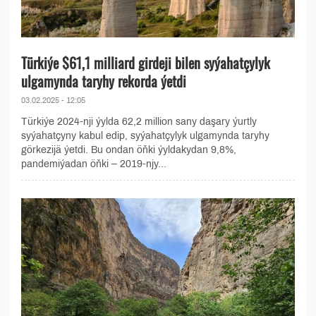
Türkiýe $61,1 milliard girdeji bilen syýahatçylyk
ulgamynda taryhy rekorda ýetdi
03.02.2025 - 12:05
Türkiýe 2024-nji ýylda 62,2 million sany daşary ýurtly
syýahatçyny kabul edip, syýahatçylyk ulgamynda taryhy
görkezijä ýetdi. Bu ondan öňki ýyldakydan 9,8%,
pandemiýadan öňki – 2019-njy...