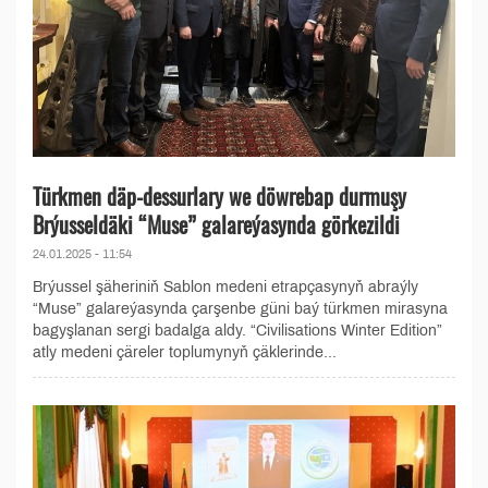
Türkmen däp-dessurlary we döwrebap durmuşy
Brýusseldäki “Muse” galareýasynda görkezildi
24.01.2025 - 11:54
Brýussel şäheriniň Sablon medeni etrapçasynyň abraýly
“Muse” galareýasynda çarşenbe güni baý türkmen mirasyna
bagyşlanan sergi badalga aldy. “Civilisations Winter Edition”
atly medeni çäreler toplumynyň çäklerinde...