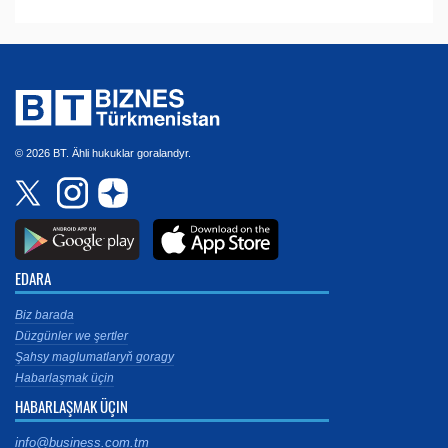
© 2026 BT. Ähli hukuklar goralandyr.
EDARA
Biz barada
Düzgünler we şertler
Şahsy maglumatlaryň goragy
Habarlaşmak üçin
HABARLAŞMAK ÜÇIN
info@business.com.tm