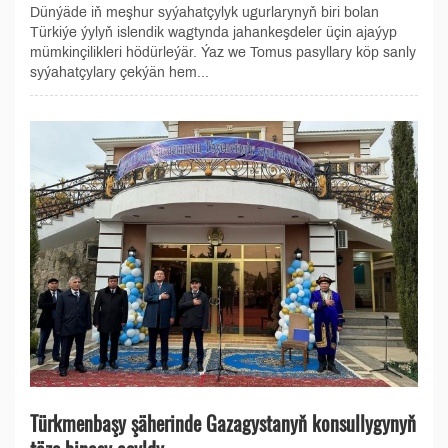
Dünýäde iň meşhur syýahatçylyk ugurlarynyň biri bolan
Türkiýe ýylyň islendik wagtynda jahankeşdeler üçin ajaýyp
mümkinçilikleri hödürleýär. Ýaz we Tomus pasyllary köp sanly
syýahatçylary çekýän hem...
Türkmenbaşy şäherinde Gazagystanyň konsullygynyň