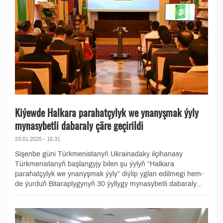
Kiýewde Halkara parahatçylyk we ynanyşmak ýyly
mynasybetli dabaraly çäre geçirildi
23.01.2025 - 15:31
Sişenbe güni Türkmenistanyň Ukrainadaky ilçihanasy
Türkmenistanyň başlangyjy bilen şu ýylyň “Halkara
parahatçylyk we ynanyşmak ýyly” diýlip yglan edilmegi hem-
de ýurduň Bitaraplygynyň 30 ýyllygy mynasybetli dabaraly...