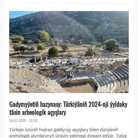
Gadymyýetiň hazynasy: Türkiýäniň 2024-nji ýyldaky
täsin arheologik açyşlary
04.01.2025 - 12:52
Türkiýe özüniň haýran galdyryjy açyşlary bilen dünýäniň
arehologik alymlarynyň ünsüni çekmegi dowam edýär. Tutuş