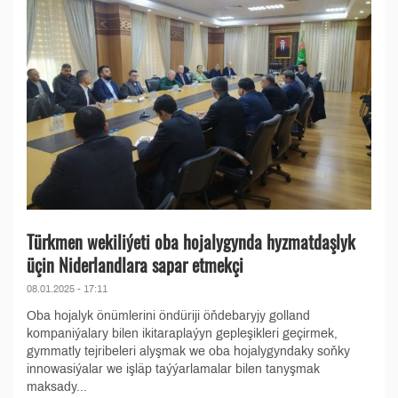
Türkmen wekiliýeti oba hojalygynda hyzmatdaşlyk
üçin Niderlandlara sapar etmekçi
08.01.2025 - 17:11
Oba hojalyk önümlerini öndüriji öňdebaryjy golland
kompaniýalary bilen ikitaraplaýyn gepleşikleri geçirmek,
gymmatly tejribeleri alyşmak we oba hojalygyndaky soňky
innowasiýalar we işläp taýýarlamalar bilen tanyşmak
maksady...