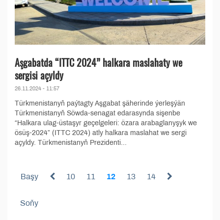
Aşgabatda “ITTC 2024” halkara maslahaty we
sergisi açyldy
26.11.2024 - 11:57
Türkmenistanyň paýtagty Aşgabat şäherinde ýerleşýän
Türkmenistanyň Söwda-senagat edarasynda sişenbe
“Halkara ulag-üstaşyr geçelgeleri: özara arabaglanyşyk we
ösüş-2024” (ITTC 2024) atly halkara maslahat we sergi
açyldy. Türkmenistanyň Prezidenti...
Başy
10
11
12
13
14
Soňy