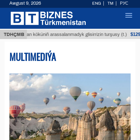
Awgust 9, 2026
ENG
TM
РУС
Toggl
navig
$12935,18
uýan köküniň arassalanmadyk glisirrizin turşusy (t.)
TDHÇMB
MULTIMEDIÝA