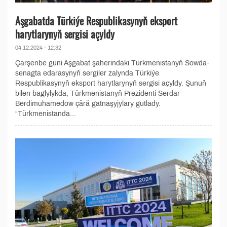
Aşgabatda Türkiýe Respublikasynyň eksport
harytlarynyň sergisi açyldy
04.12.2024 - 12:32
Çarşenbe güni Aşgabat şäherindäki Türkmenistanyň Söwda-
senagta edarasynyň sergiler zalynda Türkiýe
Respublikasynyň eksport harytlarynyň sergisi açyldy. Şunuň
bilen baglylykda, Türkmenistanyň Prezidenti Serdar
Berdimuhamedow çärä gatnaşyjylary gutlady.
“Türkmenistanda...