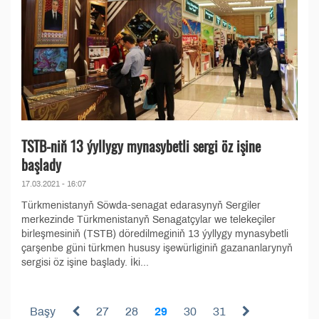
TSTB-niň 13 ýyllygy mynasybetli sergi öz işine
başlady
17.03.2021 - 16:07
Türkmenistanyň Söwda-senagat edarasynyň Sergiler
merkezinde Türkmenistanyň Senagatçylar we telekeçiler
birleşmesiniň (TSTB) döredilmeginiň 13 ýyllygy mynasybetli
çarşenbe güni türkmen hususy işewürliginiň gazananlarynyň
sergisi öz işine başlady. İki...
Başy
27
28
29
30
31