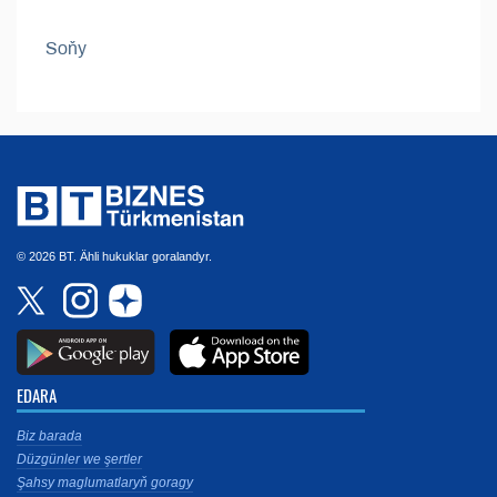
Soňy
© 2026 BT. Ähli hukuklar goralandyr.
EDARA
Biz barada
Düzgünler we şertler
Şahsy maglumatlaryň goragy