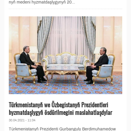
nyň medeni hyzmatdaşlygynyň 20...
Türkmenistanyň we Özbegistanyň Prezidentleri
hyzmatdaşlygyň ösdürilmegini maslahatlaşdylar
30.04.2021 - 11:04
Türkmenistanyň Prezidenti Gurbanguly Berdimuhamedow