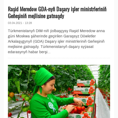
Raşid Meredow GDA-nyň Daşary işler ministrleriniň
Geňeşiniň mejlisine gatnaşdy
03.04.2021 - 13:28
Türkmenistanyň DIM-niň ýolbaşçysy Raşid Meredow anna
güni Moskwa şäherinde geçirilen Garaşsyz Döwletler
Arkalaşygynyň (GDA) Daşary işler ministrleriniň Geňeşiniň
mejlisine gatnaşdy. Türkmenistanyň daşary syýasat
edarasynyň habar berşi...