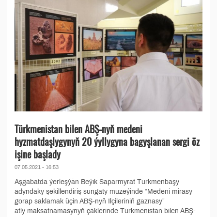
Türkmenistan bilen ABŞ-nyň medeni
hyzmatdaşlygynyň 20 ýyllygyna bagyşlanan sergi öz
işine başlady
07.05.2021 - 16:53
Aşgabatda ýerleşýän Beýik Saparmyrat Türkmenbaşy
adyndaky şekillendiriş sungaty muzeýinde “Medeni mirasy
gorap saklamak üçin ABŞ-nyň Ilçileriniň gaznasy”
atly maksatnamasynyň çäklerinde Türkmenistan bilen ABŞ-