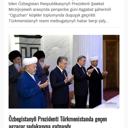
bilen Özbegistan Respublikasynyň Prezidenti Şawkat
Mirziýoýewiň arasynda penşenbe güni Aşgabat şäheriniň
“Oguzhan” köşkler toplumynda duşuşyk geçirildi.
Türkmenistanyň resmi metbugatynyň habar berşi ýaly,...
Özbegistanyň Prezidenti Türkmenistanda geçen
agzaçar sadakasyna gatnaşdy