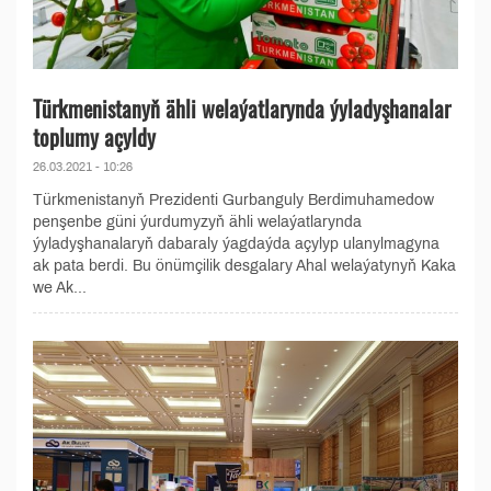
Türkmenistanyň ähli welaýatlarynda ýyladyşhanalar
toplumy açyldy
26.03.2021 - 10:26
Türkmenistanyň Prezidenti Gurbanguly Berdimuhamedow
penşenbe güni ýurdumyzyň ähli welaýatlarynda
ýyladyşhanalaryň dabaraly ýagdaýda açylyp ulanylmagyna
ak pata berdi. Bu önümçilik desgalary Ahal welaýatynyň Kaka
we Ak...