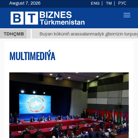
Awgust 7, 2026
ENG
TM
РУС
Toggl
navig
ТМТ
$1
TDHÇMB
Buýan köküniň arassalanmadyk glisirrizin turşusy (t.)
MULTIMEDIÝA