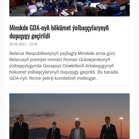
Minskde GDA-nyň hökümet ýolbaşçylarynyň
duşuşygy geçirildi
29.05.2021 - 12:42
Belarus Respublikasynyň paýtagty Minskde anna güni
Belarusyň premýer-ministri Roman Golowçenkonyň
ýolbaşçylygynda Garaşsyz Döwletleriň Arkalaşygynyň
hökümet ýolbaşçylarynyň duşuşygy geçirildi. Bu barada
GDA-nyň Ýerine ýetiriji komitetiniň metbugat...