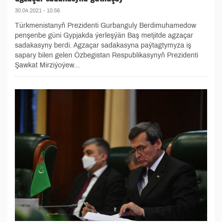
30.04.2021 - 10:56
Türkmenistanyň Prezidenti Gurbanguly Berdimuhamedow
penşenbe güni Gypjakda ýerleşýän Baş metjitde agzaçar
sadakasyny berdi. Agzaçar sadakasyna paýtagtymyza iş
sapary bilen gelen Özbegistan Respublikasynyň Prezidenti
Şawkat Mirziýoýew...