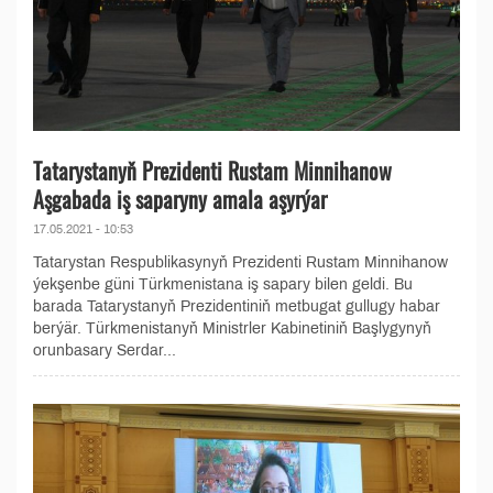
Tatarystanyň Prezidenti Rustam Minnihanow
Aşgabada iş saparyny amala aşyrýar
17.05.2021 - 10:53
Tatarystan Respublikasynyň Prezidenti Rustam Minnihanow
ýekşenbe güni Türkmenistana iş sapary bilen geldi. Bu
barada Tatarystanyň Prezidentiniň metbugat gullugy habar
berýär. Türkmenistanyň Ministrler Kabinetiniň Başlygynyň
orunbasary Serdar...