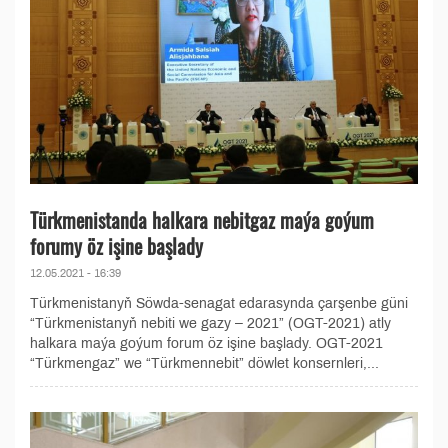
Türkmenistanda halkara nebitgaz maýa goýum
forumy öz işine başlady
12.05.2021 - 16:39
Türkmenistanyň Söwda-senagat edarasynda çarşenbe güni
“Türkmenistanyň nebiti we gazy – 2021” (OGT-2021) atly
halkara maýa goýum forum öz işine başlady. OGT-2021
“Türkmengaz” we “Türkmennebit” döwlet konsernleri,...