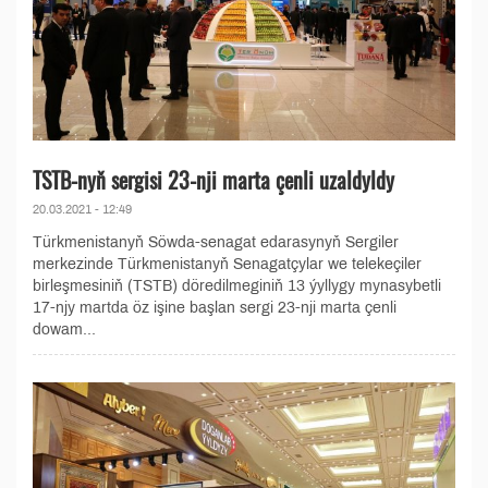
TSTB-nyň sergisi 23-nji marta çenli uzaldyldy
20.03.2021 - 12:49
Türkmenistanyň Söwda-senagat edarasynyň Sergiler
merkezinde Türkmenistanyň Senagatçylar we telekeçiler
birleşmesiniň (TSTB) döredilmeginiň 13 ýyllygy mynasybetli
17-njy martda öz işine başlan sergi 23-nji marta çenli
dowam...