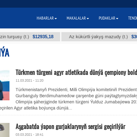
HABARLAR
MAKALALAR
PUDAKLAR
TEND
$12935,18
$300
usy (t.)
Az kükürtli ýakyş mazudy (t.)
IÝA
Türkmen türgeni agyr atletikada dünýä çempiony bol
11.03.2021 - 11:20
Türkmenistanyň Prezidenti, Milli Olimpiýa komitetiniň Prezident
Gurbanguly Berdimuhamedow çarşenbe güni paýtagtymyzdak
Olimpiýa şäherjiginde türkmen türgeni Ýulduz Jumabaýewa 201
çirilen Agyr atletika boýunça dünýä...
Aşgabatda ýapon gurjaklarynyň sergisi geçirilýär
03.03.2021 - 18:41