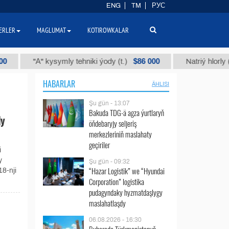
ENG
TM
РУС
ERLER
MAGLUMAT
KOTIROWKALAR
$86 000
"А" kysymly tehniki ýody (t.)
Natriý hlorly (nahar 
HABARLAR
ÄHLISI
Şu gün - 13:07
Bakuda TDG-ä agza ýurtlaryň
dy
öňdebaryjy seljeriş
merkezleriniň maslahaty
geçiriler
i
y
Şu gün - 09:32
“Hazar Logistik” we “Hyundai
8-nji
Corporation” logistika
pudagyndaky hyzmatdaşlygy
maslahatlaşdy
06.08.2026 - 16:30