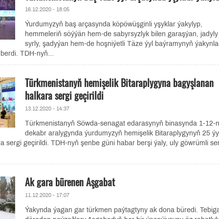
16.12.2020 - 18:05
Ýurdumyzyň baş arçasynda köpöwüşginli yşyklar ýakylyp,
hemmeleriň söýýän hem-de sabyrsyzlyk bilen garaşýan, jadyly
syrly, şadyýan hem-de hoşniýetli Täze ýyl baýramynyň ýakynl
 berdi. TDH-nyň...
Türkmenistanyň hemişelik Bitaraplygyna bagyşlanan
halkara sergi geçirildi
13.12.2020 - 14:37
Türkmenistanyň Söwda-senagat edarasynyň binasynda 1-12-nj
dekabr aralygynda ýurdumyzyň hemişelik Bitaraplygynyň 25 ýy
a sergi geçirildi. TDH-nyň şenbe güni habar berşi ýaly, uly göwrümli se
Ak gara bürenen Aşgabat
11.12.2020 - 17:07
Ýakynda ýagan gar türkmen paýtagtyny ak dona büredi. Tebig