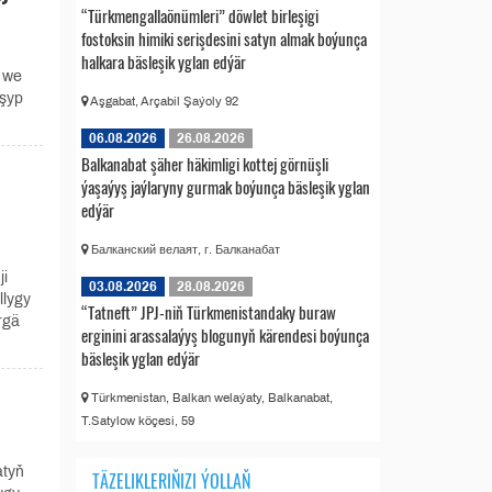
“Türkmengallaönümleri” döwlet birleşigi
fostoksin himiki serişdesini satyn almak boýunça
halkara bäsleşik yglan edýär
 we
aşyp
Aşgabat, Arçabil Şaýoly 92
06.08.2026
26.08.2026
Balkanabat şäher häkimligi kottej görnüşli
ýaşaýyş jaýlaryny gurmak boýunça bäsleşik yglan
edýär
Балканский велаят, г. Балканабат
i
03.08.2026
28.08.2026
llygy
“Tatneft” JPJ-niň Türkmenistandaky buraw
rgä
erginini arassalaýyş blogunyň kärendesi boýunça
bäsleşik yglan edýär
Türkmenistan, Balkan welaýaty, Balkanabat,
T.Satylow köçesi, 59
atyň
TÄZELIKLERIŇIZI ÝOLLAŇ