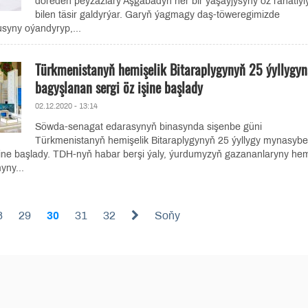
döreden peýzažlary Aşgabadyň her bir ýaşaýjysyny öz rahatlyl
bilen täsir galdyrýar. Garyň ýagmagy daş-töweregimizde
syny oýandyryp,...
Türkmenistanyň hemişelik Bitaraplygynyň 25 ýyllygy
bagyşlanan sergi öz işine başlady
02.12.2020 - 13:14
Söwda-senagat edarasynyň binasynda sişenbe güni
Türkmenistanyň hemişelik Bitaraplygynyň 25 ýyllygy mynasybet
işine başlady. TDH-nyň habar berşi ýaly, ýurdumyzyň gazananlaryny he
yny...
8
29
30
31
32
Soňy