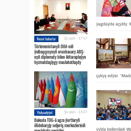
ýagdaýda açyldy. 
Resmi habarlar
Şu gün - 17:57
Türkmenistanyň DIM-niň
ýolbaşçysynyň orunbasary ABŞ-
nyň diplomaty bilen ikitaraplaýyn
hyzmatdaşlygy maslahatlaşdy
çykyş edýär. “Madd
Ykdysadyýet
Şu gün - 13:07
Bakuda TDG-ä agza ýurtlaryň
öňdebaryjy seljeriş merkezleriniň
ýylda belleniljek
maslahaty geçiriler