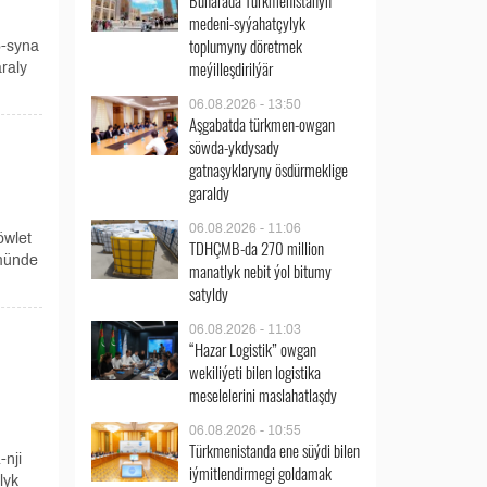
Buharada Türkmenistanyň
medeni-syýahatçylyk
toplumyny döretmek
6-syna
meýilleşdirilýär
raly
06.08.2026 - 13:50
Aşgabatda türkmen-owgan
söwda-ykdysady
gatnaşyklaryny ösdürmeklige
garaldy
06.08.2026 - 11:06
öwlet
TDHÇMB-da 270 million
kmünde
manatlyk nebit ýol bitumy
satyldy
06.08.2026 - 11:03
“Hazar Logistik” owgan
wekiliýeti bilen logistika
meselelerini maslahatlaşdy
06.08.2026 - 10:55
Türkmenistanda ene süýdi bilen
nji
iýmitlendirmegi goldamak
lyk