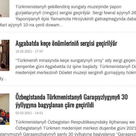
Türkmenistanyň şekillendiriş sungaty muzeýinde ýapon
gurjaklarynyň (ningýo) sergisi geçirilýär. Sergi fewral aýynyň 2
Ýaponiýanyň ilçisi Ýamamota Hiroýukiniň gatnaşmagynda daba
Mart aýynyň 10-na çenli dowam...
Aşgabatda keçe önümleriniň sergisi geçirilýär
15.02.2021 - 17:47
“Türkmeniň mirasynda keçe sungatynyň orny” atly sergi geçen
penşenbe güni Aşgabatda öz işine başlady. Türkmenistanyň D
medeniýet merkeziniň Döwlet muzeýi serginiň gurnaýjysy hö
y...
Özbegistanda Türkmenistanyň Garaşsyzlygynyň 30
ýyllygyna bagyşlanan çäre geçirildi
02.02.2021 - 14:51
Türkmenistanyň Özbegistan Respublikasyndaky Ilçihanasy we
Özbegistanyň Türkmen medeniýet merkezi duşenbe güni 2021-
 Watanymyzyň Garaşsyzlygynyň şanly 30 ýyllygyna bagyşlanyp “Garaşsyz