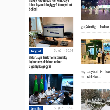
bilen hyzmatdaşlygyň ähmiýetini
belledi
gelýändigini habar
Jemgyýet
Şu gün - 10:01
Belarusyň Türkmenistandaky
ilçihanasy elektron nobat
ulgamyna geçýär
mynasybetli Halkar
ministrlikler...
Logistika
Şu gün - 09:32