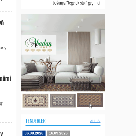
boýunça “tegelek stol” geçirildi
yň
susy
önümi
ş”
TENDERLER
ÄHLISI
dy
06.08.2026
16.09.2026