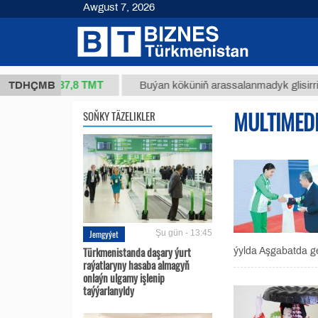
Awgust 7, 2026
37,8 ТМТ
(kg.)
TDHÇMB
Buýan köküniň arassalanmadyk glisirrizin turş
MULTIMED
SOŇKY TÄZELIKLER
Jemgyýet
Şu gün - 13:45
Türkmenistanda daşary ýurt
ýylda Aşgabatda ge
raýatlaryny hasaba almagyň
onlaýn ulgamy işlenip
taýýarlanyldy