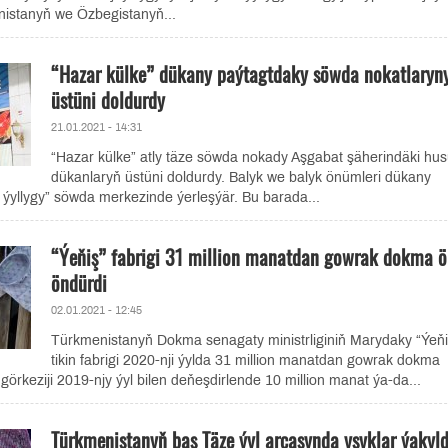
nistanyň we Özbegistanyň...
“Hazar külke” dükany paýtagtdaky söwda nokatlaryn
üstüni doldurdy
21.01.2021 - 14:31
“Hazar külke” atly täze söwda nokady Aşgabat şäherindäki hu
dükanlaryň üstüni doldurdy. Balyk we balyk önümleri dükany
ýyllygy” söwda merkezinde ýerleşýär. Bu barada...
“Ýeňiş” fabrigi 31 million manatdan gowrak dokma 
öndürdi
02.01.2021 - 12:45
Türkmenistanyň Dokma senagaty ministrliginiň Marydaky “Ýeňi
tikin fabrigi 2020-nji ýylda 31 million manatdan gowrak dokma
görkeziji 2019-njy ýyl bilen deňeşdirlende 10 million manat ýa-da...
Türkmenistanyň baş Täze ýyl arçasynda yşyklar ýakyl