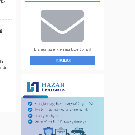
ygy
na
Biznes täzelikleriňizi bize ýollaň!
UGRATMAK
li
m-de