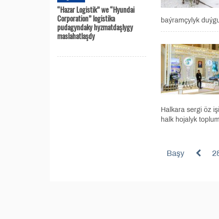
“Hazar Logistik” we “Hyundai
Corporation” logistika
baýramçylyk duýgu
pudagyndaky hyzmatdaşlygy
maslahatlaşdy
Halkara sergi öz 
halk hojalyk toplum
Başy
2